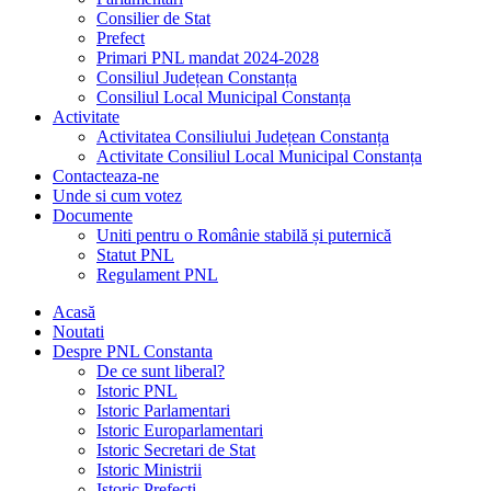
Consilier de Stat
Prefect
Primari PNL mandat 2024-2028
Consiliul Județean Constanța
Consiliul Local Municipal Constanța
Activitate
Activitatea Consiliului Județean Constanța
Activitate Consiliul Local Municipal Constanța
Contacteaza-ne
Unde si cum votez
Documente
Uniti pentru o Românie stabilă și puternică
Statut PNL
Regulament PNL
Acasă
Noutati
Despre PNL Constanta
De ce sunt liberal?
Istoric PNL
Istoric Parlamentari
Istoric Europarlamentari
Istoric Secretari de Stat
Istoric Ministrii
Istoric Prefecți