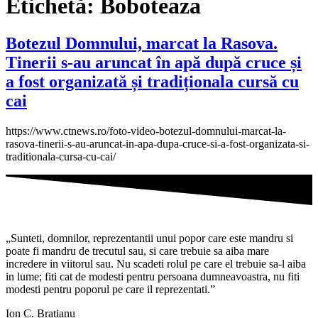
Etichetă:
Boboteaza
Botezul Domnului, marcat la Rasova.
Tinerii s-au aruncat în apă după cruce și
a fost organizată și tradiționala cursă cu
cai
https://www.ctnews.ro/foto-video-botezul-domnului-marcat-la-
rasova-tinerii-s-au-aruncat-in-apa-dupa-cruce-si-a-fost-organizata-si-
traditionala-cursa-cu-cai/
„Sunteti, domnilor, reprezentantii unui popor care este mandru si
poate fi mandru de trecutul sau, si care trebuie sa aiba mare
incredere in viitorul sau. Nu scadeti rolul pe care el trebuie sa-l aiba
in lume; fiti cat de modesti pentru persoana dumneavoastra, nu fiti
modesti pentru poporul pe care il reprezentati.”
Ion C. Bratianu