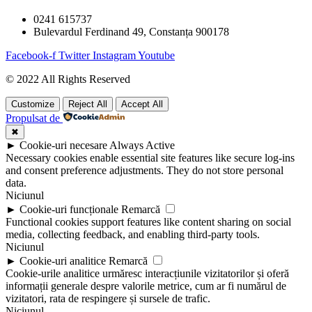
0241 615737
Bulevardul Ferdinand 49, Constanța 900178
Facebook-f
Twitter
Instagram
Youtube
© 2022 All Rights Reserved
Customize
Reject All
Accept All
Propulsat de
✖
►
Cookie-uri necesare
Always Active
Necessary cookies enable essential site features like secure log-ins
and consent preference adjustments. They do not store personal
data.
Niciunul
►
Cookie-uri funcționale
Remarcă
Functional cookies support features like content sharing on social
media, collecting feedback, and enabling third-party tools.
Niciunul
►
Cookie-uri analitice
Remarcă
Cookie-urile analitice urmăresc interacțiunile vizitatorilor și oferă
informații generale despre valorile metrice, cum ar fi numărul de
vizitatori, rata de respingere și sursele de trafic.
Niciunul