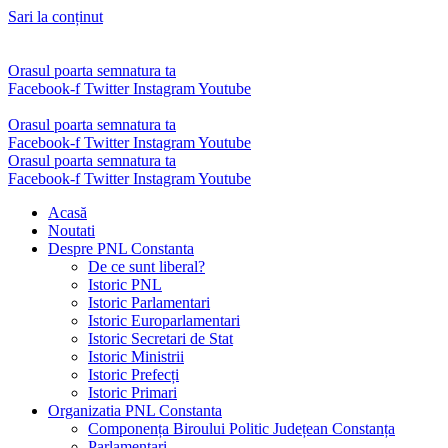
Sari la conținut
Orasul poarta semnatura ta
Facebook-f
Twitter
Instagram
Youtube
Orasul poarta semnatura ta
Facebook-f
Twitter
Instagram
Youtube
Orasul poarta semnatura ta
Facebook-f
Twitter
Instagram
Youtube
Acasă
Noutati
Despre PNL Constanta
De ce sunt liberal?
Istoric PNL
Istoric Parlamentari
Istoric Europarlamentari
Istoric Secretari de Stat
Istoric Ministrii
Istoric Prefecți
Istoric Primari
Organizatia PNL Constanta
Componența Biroului Politic Județean Constanța
Parlamentari