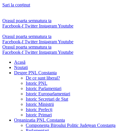
Sari la conținut
Orasul poarta semnatura ta
Facebook-f
Twitter
Instagram
Youtube
Orasul poarta semnatura ta
Facebook-f
Twitter
Instagram
Youtube
Orasul poarta semnatura ta
Facebook-f
Twitter
Instagram
Youtube
Acasă
Noutati
Despre PNL Constanta
De ce sunt liberal?
Istoric PNL
Istoric Parlamentari
Istoric Europarlamentari
Istoric Secretari de Stat
Istoric Ministrii
Istoric Prefecți
Istoric Primari
Organizatia PNL Constanta
Componența Biroului Politic Județean Constanța
Parlamentari