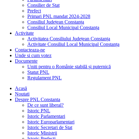
Consilier de Stat
Prefect
Primari PNL mandat 2024-2028
Consiliul Județean Constanța
Consiliul Local Municipal Constanța
Activitate
Activitatea Consiliului Județean Constanța
Activitate Consiliul Local Municipal Constanța
Contacteaza-ne
Unde si cum votez
Documente
Uniti pentru o Românie stabilă și puternică
Statut PNL
Regulament PNL
Acasă
Noutati
Despre PNL Constanta
De ce sunt liberal?
Istoric PNL
Istoric Parlamentari
Istoric Europarlamentari
Istoric Secretari de Stat
Istoric Ministrii
Istoric Prefecți