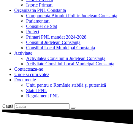
Istoric Primari
Organizatia PNL Constanta
Componența Biroului Politic Județean Constanța
Parlamentari
Consilier de Stat
Prefect
Primari PNL mandat 2024-2028
Consiliul Județean Constanța
Consiliul Local Municipal Constanța
Activitate
Activitatea Consiliului Județean Constanța
Activitate Consiliul Local Municipal Constanța
Contacteaza-ne
Unde si cum votez
Documente
Uniti pentru o Românie stabilă și puternică
Statut PNL
Regulament PNL
Caută