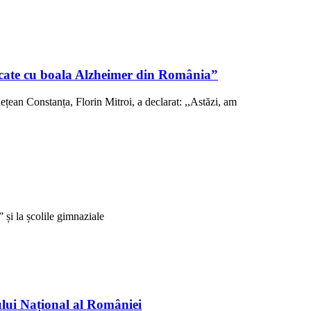
sticate cu boala Alzheimer din România”
ețean Constanța, Florin Mitroi, a declarat: ,,Astăzi, am
și la școlile gimnaziale
ului Național al României