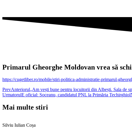
Primarul Gheorghe Moldovan vrea să schim
https://cugetliber.ro/mobile/stiri-politica-administratie-primarul-gh
Prev
Anteriorul
„Am vești bune pentru locuitorii din Albești. Sala de sp
Urmatorul
E oficial: Soceanu, candidatul PNL la Primăria Techirghiol
Mai multe stiri
Silviu Iulian Coșa