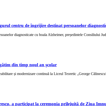
ngurul centru de îngrijire destinat persoanelor diagno
ersoanelor diagnosticate cu boala Alzheimer, președintele Consiliului Jud
gătim din timp noul an școlar
abilitare și modernizare continuă la Liceul Teoretic „George Călinescu” 
scu, a participat la ceremonia prilejuită de Ziua Imn