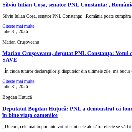
Silviu Iulian Coșa, senator PNL Constanța: ,,Români
Silviu Iulian Coșa, senator PNL Constanța: ,,România poate cumpăra 
Citeste mai multe
iulie 31, 2026
Marian Crușoveanu
Marian Crușoveanu, deputat PNL Constanța: Votul di
SAVE
,,În ciuda tuturor declarațiilor și disputelor din ultimele zile, mă buc
Citeste mai multe
iulie 31, 2026
Bogdan Huțucă
Deputatul Bogdan Huțucă: PNL a demonstrat că fonduril
în bine viața oamenilor
,,Uneori, cele mai importante voturi sunt cele ale căror efecte se văd