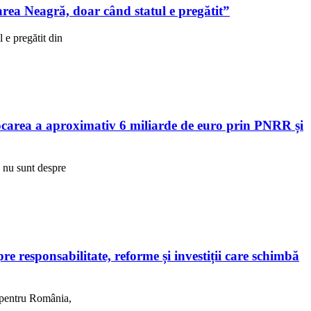
ea Neagră, doar când statul e pregătit”
e pregătit din
area a aproximativ 6 miliarde de euro prin PNRR și
R nu sunt despre
 responsabilitate, reforme și investiții care schimbă
, pentru România,