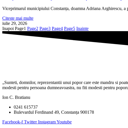
Viceprimarul municipiului Constanța, doamna Adriana Arghirescu, a pa
Citeste mai multe
iulie 29, 2026
Inapoi
Page
1
Page
2
Page
3
Page
4
Page
5
Inainte
„Sunteti, domnilor, reprezentantii unui popor care este mandru si poate f
modesti pentru persoana dumneavoastra, nu fiti modesti pentru poporul 
Ion C. Bratianu
0241 615737
Bulevardul Ferdinand 49, Constanța 900178
Facebook-f
Twitter
Instagram
Youtube