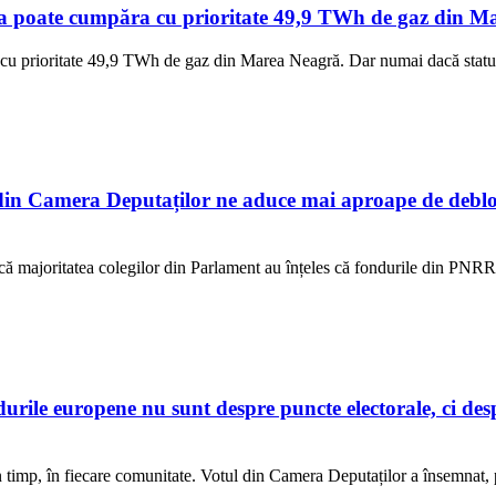
a poate cumpăra cu prioritate 49,9 TWh de gaz din Mar
cu prioritate 49,9 TWh de gaz din Marea Neagră. Dar numai dacă statul 
n Camera Deputaților ne aduce mai aproape de debloc
ur că majoritatea colegilor din Parlament au înțeles că fondurile din PNR
e europene nu sunt despre puncte electorale, ci despre
 în timp, în fiecare comunitate. Votul din Camera Deputaților a însemnat