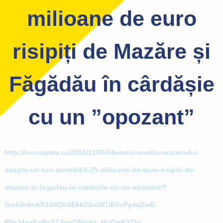
milioane de euro
risipiți de Mazăre și
Făgădău în cârdășie
cu un ”opozant”
http://constanta.ro/2018/11/01/liberalul-costin-avatavului-
despre-un-tun-incredibil-25-milioane-de-euro-risipiti-de-
mazare-si-fagadau-in-cardasie-cu-un-opozant/?
fbclid=IwAR104Qb3EkkD2wW1iEdsPy4qZwE-
RYeJ4ozFaRqZZAvvQNvotz_HuGwKYQg