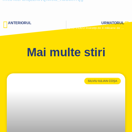
ANTERIORUL
URMATORUL
Primăria Negru Vodă a început asfaltarea tuturor străzilor din oraș. Primarul Urziceanu: „Multe sunt doar pietruite sau la stadiul de pământ“
FOTO VIDEO Investiții de 4 milioane de euro în comuna Mihai Viteazu. Primarul Gheorghe Grameni construiește un corp nou de școală, repară drumurile și montează camere de supraveghere pentru siguranța localnicilor
Mai multe stiri
SILVIU IULIAN COȘA