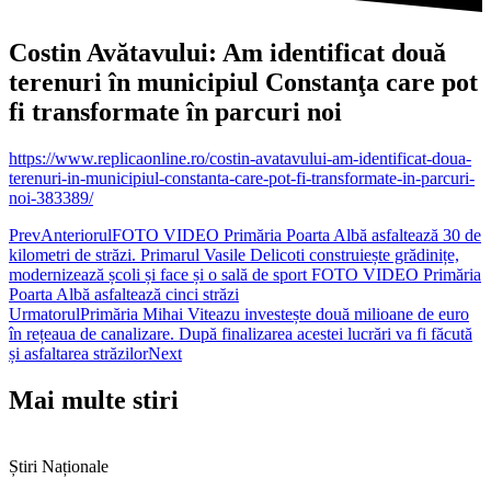
Costin Avătavului: Am identificat două
terenuri în municipiul Constanţa care pot
fi transformate în parcuri noi
https://www.replicaonline.ro/costin-avatavului-am-identificat-doua-
terenuri-in-municipiul-constanta-care-pot-fi-transformate-in-parcuri-
noi-383389/
Prev
Anteriorul
FOTO VIDEO Primăria Poarta Albă asfaltează 30 de
kilometri de străzi. Primarul Vasile Delicoti construiește grădinițe,
modernizează școli și face și o sală de sport FOTO VIDEO Primăria
Poarta Albă asfaltează cinci străzi
Urmatorul
Primăria Mihai Viteazu investește două milioane de euro
în rețeaua de canalizare. După finalizarea acestei lucrări va fi făcută
și asfaltarea străzilor
Next
Mai multe stiri
Știri Naționale