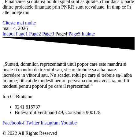
„Finalizarea și dotarea noului spital sunt asigurate, chiar dacă o parte
dintre proiectele finanțate prin PNRR sunt reevaluate. În timp ce în
alte județe din
Citeste mai multe
mai 14, 2026
Inapoi
Page
1
Page
2
Page
3
Page
4
Page
5
Inainte
„Sunteti, domnilor, reprezentantii unui popor care este mandru si
poate fi mandru de trecutul sau, si care trebuie sa aiba mare
incredere in viitorul sau. Nu scadeti rolul pe care el trebuie sa-l aiba
in lume; fiti cat de modesti pentru persoana dumneavoastra, nu fiti
modesti pentru poporul pe care il reprezentati.”
Ion C. Bratianu
0241 615737
Bulevardul Ferdinand 49, Constanța 900178
Facebook-f
Twitter
Instagram
Youtube
© 2022 All Rights Reserved