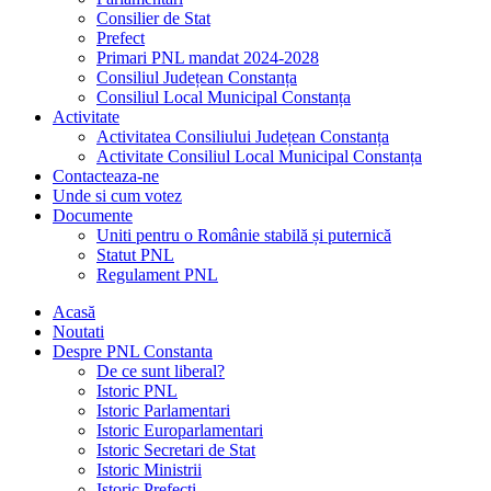
Consilier de Stat
Prefect
Primari PNL mandat 2024-2028
Consiliul Județean Constanța
Consiliul Local Municipal Constanța
Activitate
Activitatea Consiliului Județean Constanța
Activitate Consiliul Local Municipal Constanța
Contacteaza-ne
Unde si cum votez
Documente
Uniti pentru o Românie stabilă și puternică
Statut PNL
Regulament PNL
Acasă
Noutati
Despre PNL Constanta
De ce sunt liberal?
Istoric PNL
Istoric Parlamentari
Istoric Europarlamentari
Istoric Secretari de Stat
Istoric Ministrii
Istoric Prefecți