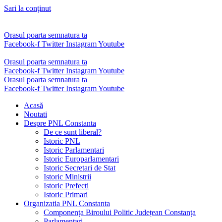
Sari la conținut
Orasul poarta semnatura ta
Facebook-f
Twitter
Instagram
Youtube
Orasul poarta semnatura ta
Facebook-f
Twitter
Instagram
Youtube
Orasul poarta semnatura ta
Facebook-f
Twitter
Instagram
Youtube
Acasă
Noutati
Despre PNL Constanta
De ce sunt liberal?
Istoric PNL
Istoric Parlamentari
Istoric Europarlamentari
Istoric Secretari de Stat
Istoric Ministrii
Istoric Prefecți
Istoric Primari
Organizatia PNL Constanta
Componența Biroului Politic Județean Constanța
Parlamentari