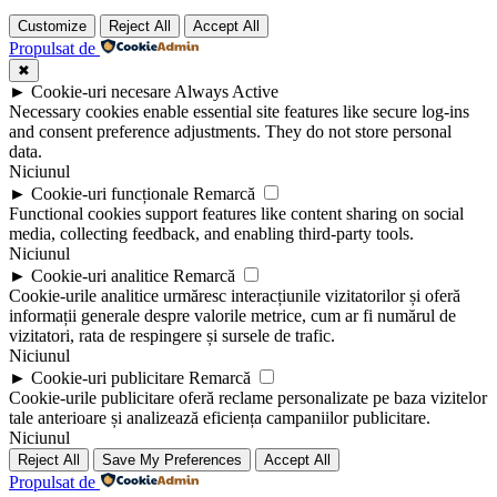
Customize
Reject All
Accept All
Propulsat de
✖
►
Cookie-uri necesare
Always Active
Necessary cookies enable essential site features like secure log-ins
and consent preference adjustments. They do not store personal
data.
Niciunul
►
Cookie-uri funcționale
Remarcă
Functional cookies support features like content sharing on social
media, collecting feedback, and enabling third-party tools.
Niciunul
►
Cookie-uri analitice
Remarcă
Cookie-urile analitice urmăresc interacțiunile vizitatorilor și oferă
informații generale despre valorile metrice, cum ar fi numărul de
vizitatori, rata de respingere și sursele de trafic.
Niciunul
►
Cookie-uri publicitare
Remarcă
Cookie-urile publicitare oferă reclame personalizate pe baza vizitelor
tale anterioare și analizează eficiența campaniilor publicitare.
Niciunul
Reject All
Save My Preferences
Accept All
Propulsat de