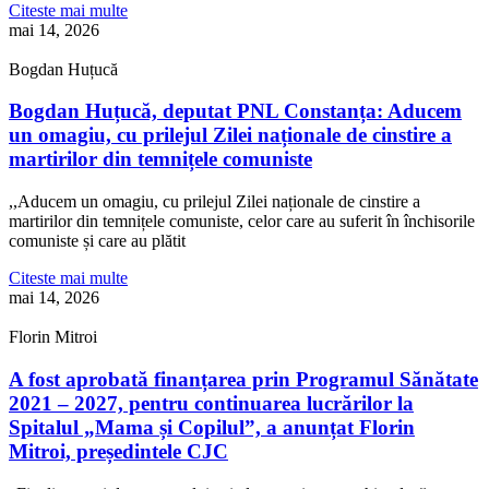
Citeste mai multe
mai 14, 2026
Bogdan Huțucă
Bogdan Huțucă, deputat PNL Constanța: Aducem
un omagiu, cu prilejul Zilei naționale de cinstire a
martirilor din temnițele comuniste
,,Aducem un omagiu, cu prilejul Zilei naționale de cinstire a
martirilor din temnițele comuniste, celor care au suferit în închisorile
comuniste și care au plătit
Citeste mai multe
mai 14, 2026
Florin Mitroi
A fost aprobată finanțarea prin Programul Sănătate
2021 – 2027, pentru continuarea lucrărilor la
Spitalul „Mama și Copilul”, a anunțat Florin
Mitroi, președintele CJC