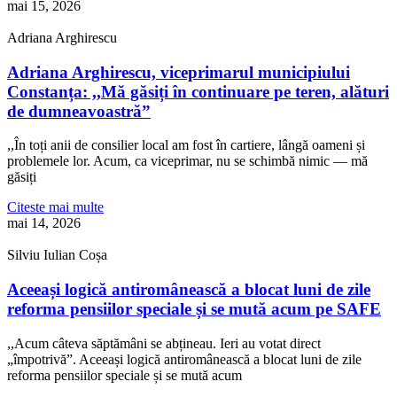
mai 15, 2026
Adriana Arghirescu
Adriana Arghirescu, viceprimarul municipiului
Constanța: ,,Mă găsiți în continuare pe teren, alături
de dumneavoastră”
,,În toți anii de consilier local am fost în cartiere, lângă oameni și
problemele lor. Acum, ca viceprimar, nu se schimbă nimic — mă
găsiți
Citeste mai multe
mai 14, 2026
Silviu Iulian Coșa
Aceeași logică antiromânească a blocat luni de zile
reforma pensiilor speciale și se mută acum pe SAFE
,,Acum câteva săptămâni se abțineau. Ieri au votat direct
„împotrivă”. Aceeași logică antiromânească a blocat luni de zile
reforma pensiilor speciale și se mută acum