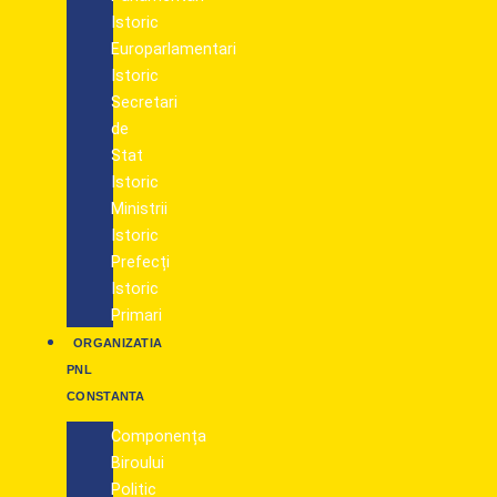
Istoric
Europarlamentari
Istoric
Secretari
de
Stat
Istoric
Ministrii
Istoric
Prefecți
Istoric
Primari
ORGANIZATIA
PNL
CONSTANTA
Componența
Biroului
Politic