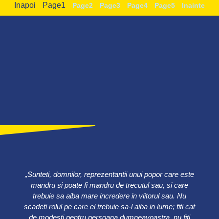
Inapoi
Page
1
Page
2
Page
3
Page
4
Page
5
Inainte
„Sunteti, domnilor, reprezentantii unui popor care este
mandru si poate fi mandru de trecutul sau, si care
trebuie sa aiba mare incredere in viitorul sau. Nu
scadeti rolul pe care el trebuie sa-l aiba in lume; fiti cat
de modesti pentru persoana dumneavoastra, nu fiti