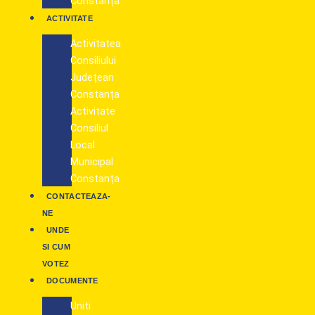
Constanța
ACTIVITATE
Activitatea
Consiliului
Județean
Constanța
Activitate
Consiliul
Local
Municipal
Constanța
CONTACTEAZA-
NE
UNDE
SI CUM
VOTEZ
DOCUMENTE
Uniti