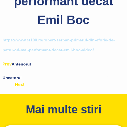
performant decât
Emil Boc
https://www.ct100.ro/robert-serban-primarul-din-eforie-de-
patru-ori-mai-performant-decat-emil-boc-video/
Prev
Anteriorul
Primarul PNL Gheorghe Moldovan se angajează să
aducă gazele în comuna Albești
Urmatorul
Guriță Dumitru, candidat din partea PNL la Primăria
Next
Mereni
Mai multe stiri