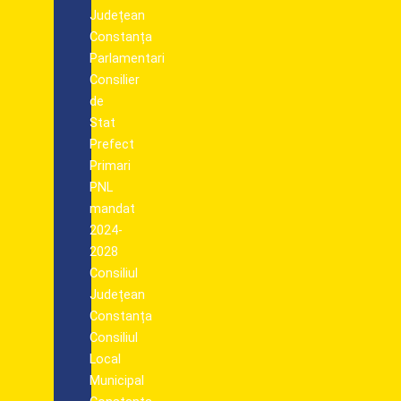
Județean
Constanța
Parlamentari
Consilier
de
Stat
Prefect
Primari
PNL
mandat
2024-
2028
Consiliul
Județean
Constanța
Consiliul
Local
Municipal