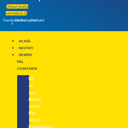
Orasul poarta
semnatura ta
Facebook-
Twitter
Instagram
Youtube
f
ACASĂ
NOUTATI
DESPRE
PNL
CONSTANTA
De
ce
sunt
liberal?
Istoric
PNL
Istoric
Parlamentari