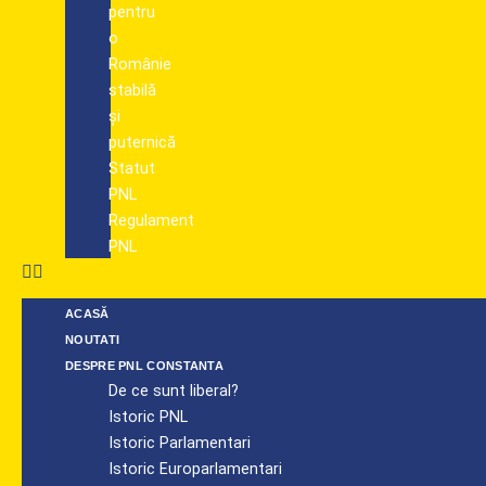
pentru
o
Românie
stabilă
și
puternică
Statut
PNL
Regulament
PNL
ACASĂ
NOUTATI
DESPRE PNL CONSTANTA
De ce sunt liberal?
Istoric PNL
Istoric Parlamentari
Istoric Europarlamentari