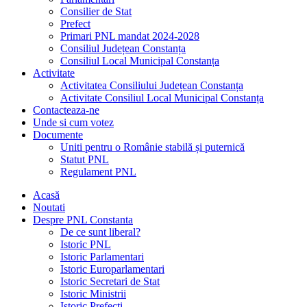
Consilier de Stat
Prefect
Primari PNL mandat 2024-2028
Consiliul Județean Constanța
Consiliul Local Municipal Constanța
Activitate
Activitatea Consiliului Județean Constanța
Activitate Consiliul Local Municipal Constanța
Contacteaza-ne
Unde si cum votez
Documente
Uniti pentru o Românie stabilă și puternică
Statut PNL
Regulament PNL
Acasă
Noutati
Despre PNL Constanta
De ce sunt liberal?
Istoric PNL
Istoric Parlamentari
Istoric Europarlamentari
Istoric Secretari de Stat
Istoric Ministrii
Istoric Prefecți