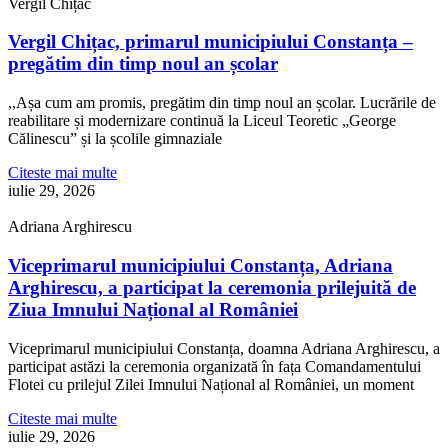
Vergil Chițac
Vergil Chițac, primarul municipiului Constanța –
pregătim din timp noul an școlar
,,Așa cum am promis, pregătim din timp noul an școlar. Lucrările de
reabilitare și modernizare continuă la Liceul Teoretic „George
Călinescu” și la școlile gimnaziale
Citeste mai multe
iulie 29, 2026
Adriana Arghirescu
Viceprimarul municipiului Constanța, Adriana
Arghirescu, a participat la ceremonia prilejuită de
Ziua Imnului Național al României
Viceprimarul municipiului Constanța, doamna Adriana Arghirescu, a
participat astăzi la ceremonia organizată în fața Comandamentului
Flotei cu prilejul Zilei Imnului Național al României, un moment
Citeste mai multe
iulie 29, 2026