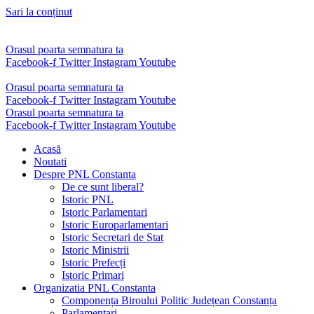
Sari la conținut
Orasul poarta semnatura ta
Facebook-f
Twitter
Instagram
Youtube
Orasul poarta semnatura ta
Facebook-f
Twitter
Instagram
Youtube
Orasul poarta semnatura ta
Facebook-f
Twitter
Instagram
Youtube
Acasă
Noutati
Despre PNL Constanta
De ce sunt liberal?
Istoric PNL
Istoric Parlamentari
Istoric Europarlamentari
Istoric Secretari de Stat
Istoric Ministrii
Istoric Prefecți
Istoric Primari
Organizatia PNL Constanta
Componența Biroului Politic Județean Constanța
Parlamentari