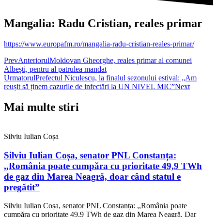
Mangalia: Radu Cristian, reales primar
https://www.europafm.ro/mangalia-radu-cristian-reales-primar/
Prev
Anteriorul
Moldovan Gheorghe, reales primar al comunei
Albești, pentru al patrulea mandat
Urmatorul
Prefectul Niculescu, la finalul sezonului estival: „Am
reușit să ținem cazurile de infectări la UN NIVEL MIC”
Next
Mai multe stiri
Silviu Iulian Coșa
Silviu Iulian Coșa, senator PNL Constanța:
,,România poate cumpăra cu prioritate 49,9 TWh
de gaz din Marea Neagră, doar când statul e
pregătit”
Silviu Iulian Coșa, senator PNL Constanța: ,,România poate
cumpăra cu prioritate 49,9 TWh de gaz din Marea Neagră. Dar