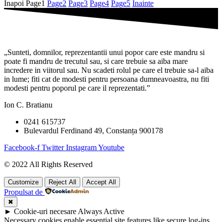
Inapoi
Page
1
Page
2
Page
3
Page
4
Page
5
Inainte
„Sunteti, domnilor, reprezentantii unui popor care este mandru si
poate fi mandru de trecutul sau, si care trebuie sa aiba mare
incredere in viitorul sau. Nu scadeti rolul pe care el trebuie sa-l aiba
in lume; fiti cat de modesti pentru persoana dumneavoastra, nu fiti
modesti pentru poporul pe care il reprezentati.”
Ion C. Bratianu
0241 615737
Bulevardul Ferdinand 49, Constanța 900178
Facebook-f
Twitter
Instagram
Youtube
© 2022 All Rights Reserved
Customize
Reject All
Accept All
Propulsat de
✖
►
Cookie-uri necesare
Always Active
Necessary cookies enable essential site features like secure log-ins