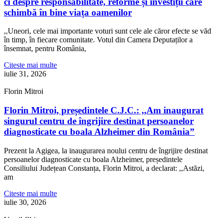
ci despre responsabilitate, reforme și investiții care
schimbă în bine viața oamenilor
,,Uneori, cele mai importante voturi sunt cele ale căror efecte se văd
în timp, în fiecare comunitate. Votul din Camera Deputaților a
însemnat, pentru România,
Citeste mai multe
iulie 31, 2026
Florin Mitroi
Florin Mitroi, președintele C.J.C.: ,,Am inaugurat
singurul centru de îngrijire destinat persoanelor
diagnosticate cu boala Alzheimer din România”
Prezent la Agigea, la inaugurarea noului centru de îngrijire destinat
persoanelor diagnosticate cu boala Alzheimer, președintele
Consiliului Județean Constanța, Florin Mitroi, a declarat: ,,Astăzi,
am
Citeste mai multe
iulie 30, 2026