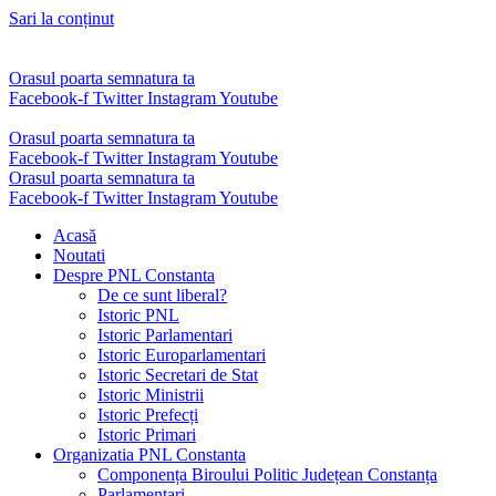
Sari la conținut
Orasul poarta semnatura ta
Facebook-f
Twitter
Instagram
Youtube
Orasul poarta semnatura ta
Facebook-f
Twitter
Instagram
Youtube
Orasul poarta semnatura ta
Facebook-f
Twitter
Instagram
Youtube
Acasă
Noutati
Despre PNL Constanta
De ce sunt liberal?
Istoric PNL
Istoric Parlamentari
Istoric Europarlamentari
Istoric Secretari de Stat
Istoric Ministrii
Istoric Prefecți
Istoric Primari
Organizatia PNL Constanta
Componența Biroului Politic Județean Constanța
Parlamentari