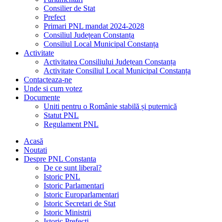
Consilier de Stat
Prefect
Primari PNL mandat 2024-2028
Consiliul Județean Constanța
Consiliul Local Municipal Constanța
Activitate
Activitatea Consiliului Județean Constanța
Activitate Consiliul Local Municipal Constanța
Contacteaza-ne
Unde si cum votez
Documente
Uniti pentru o Românie stabilă și puternică
Statut PNL
Regulament PNL
Acasă
Noutati
Despre PNL Constanta
De ce sunt liberal?
Istoric PNL
Istoric Parlamentari
Istoric Europarlamentari
Istoric Secretari de Stat
Istoric Ministrii
Istoric Prefecți