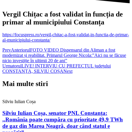
Vergil Chițac a fost validat în funcția de
primar al municipiului Constanța
https://focuspress.ro/vergil-chitac-a-fost-validat-in-functia-de-primar-
al-municipiului-constanta/
Prev
Anteriorul
FOTO VIDEO Dispensarul din Aliman a fost
modernizat și reabilitat. Primarul George Nicola:”Aici nu se făcuse
nicio investiție în ultimii 20 de ani”
Urmatorul
LIVE! INTERVIU CU PREFECTUL județului
CONSTANȚA, SILVIU COȘA
Next
Mai multe stiri
Silviu Iulian Coșa
Silviu Iulian Coșa, senator PNL Constanța:
,,România poate cumpăra cu prioritate 49,9 TWh
de gaz din Marea Neagră, doar când statul e