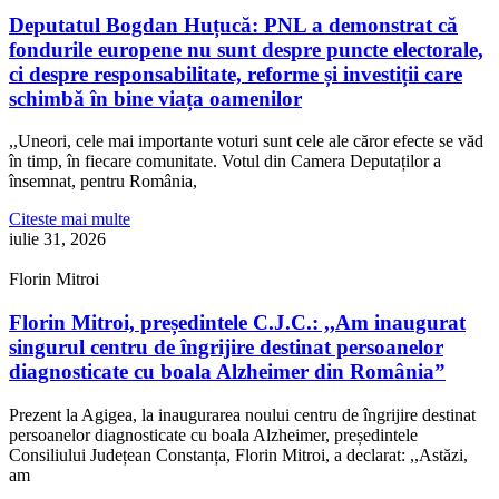
Deputatul Bogdan Huțucă: PNL a demonstrat că
fondurile europene nu sunt despre puncte electorale,
ci despre responsabilitate, reforme și investiții care
schimbă în bine viața oamenilor
,,Uneori, cele mai importante voturi sunt cele ale căror efecte se văd
în timp, în fiecare comunitate. Votul din Camera Deputaților a
însemnat, pentru România,
Citeste mai multe
iulie 31, 2026
Florin Mitroi
Florin Mitroi, președintele C.J.C.: ,,Am inaugurat
singurul centru de îngrijire destinat persoanelor
diagnosticate cu boala Alzheimer din România”
Prezent la Agigea, la inaugurarea noului centru de îngrijire destinat
persoanelor diagnosticate cu boala Alzheimer, președintele
Consiliului Județean Constanța, Florin Mitroi, a declarat: ,,Astăzi,
am