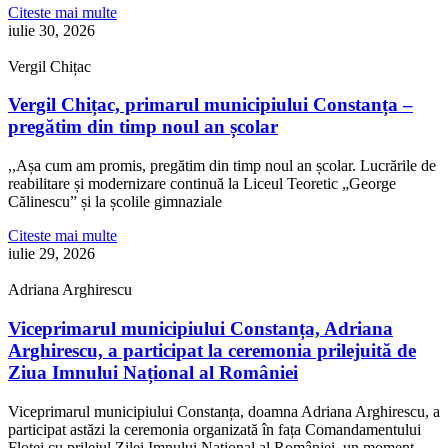
Citeste mai multe
iulie 30, 2026
Vergil Chițac
Vergil Chițac, primarul municipiului Constanța –
pregătim din timp noul an școlar
,,Așa cum am promis, pregătim din timp noul an școlar. Lucrările de
reabilitare și modernizare continuă la Liceul Teoretic „George
Călinescu” și la școlile gimnaziale
Citeste mai multe
iulie 29, 2026
Adriana Arghirescu
Viceprimarul municipiului Constanța, Adriana
Arghirescu, a participat la ceremonia prilejuită de
Ziua Imnului Național al României
Viceprimarul municipiului Constanța, doamna Adriana Arghirescu, a
participat astăzi la ceremonia organizată în fața Comandamentului
Flotei cu prilejul Zilei Imnului Național al României, un moment