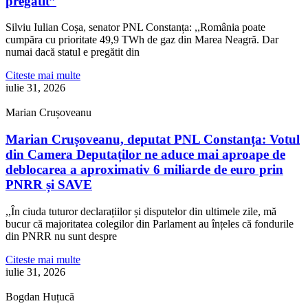
pregătit”
Silviu Iulian Coșa, senator PNL Constanța: ,,România poate
cumpăra cu prioritate 49,9 TWh de gaz din Marea Neagră. Dar
numai dacă statul e pregătit din
Citeste mai multe
iulie 31, 2026
Marian Crușoveanu
Marian Crușoveanu, deputat PNL Constanța: Votul
din Camera Deputaților ne aduce mai aproape de
deblocarea a aproximativ 6 miliarde de euro prin
PNRR și SAVE
,,În ciuda tuturor declarațiilor și disputelor din ultimele zile, mă
bucur că majoritatea colegilor din Parlament au înțeles că fondurile
din PNRR nu sunt despre
Citeste mai multe
iulie 31, 2026
Bogdan Huțucă