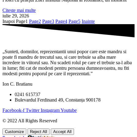
Citeste mai multe
iulie 29, 2026
Inapoi
Page
1
Page
2
Page
3
Page
4
Page
5
Inainte
„Sunteti, domnilor, reprezentantii unui popor care este mandru si
poate fi mandru de trecutul sau, si care trebuie sa aiba mare
incredere in viitorul sau. Nu scadeti rolul pe care el trebuie sa-l aiba
in lume; fiti cat de modesti pentru persoana dumneavoastra, nu fiti
modesti pentru poporul pe care il reprezentati.”
Ion C. Bratianu
0241 615737
Bulevardul Ferdinand 49, Constanța 900178
Facebook-f
Twitter
Instagram
Youtube
© 2022 All Rights Reserved
Customize
Reject All
Accept All