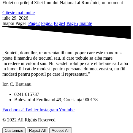
Flotei cu prilejul Zilei Imnului Național al României, un moment
Citeste mai multe
iulie 29, 2026
Inapoi
Page
1
Page
2
Page
3
Page
4
Page
5
Inainte
„Sunteti, domnilor, reprezentantii unui popor care este mandru si
poate fi mandru de trecutul sau, si care trebuie sa aiba mare
incredere in viitorul sau. Nu scadeti rolul pe care el trebuie sa-l aiba
in lume; fiti cat de modesti pentru persoana dumneavoastra, nu fiti
modesti pentru poporul pe care il reprezentati.”
Ion C. Bratianu
0241 615737
Bulevardul Ferdinand 49, Constanța 900178
Facebook-f
Twitter
Instagram
Youtube
© 2022 All Rights Reserved
Customize
Reject All
Accept All