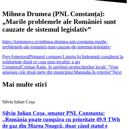
Mihnea Drumea (PNL Constanța):
„Marile problemele ale României sunt
cauzate de sistemul legislativ”
https://tomisnews.ro/mihnea-drumea-pnl-constanta-marile-
problemele-ale-romaniei-sunt-cauzate-de-sistemul-legislativ/
Prev
Anteriorul
Primarul comunei Lipnița își îndeamnă consătenii la
solidaritate după ce casa unui localnic a ars
Urmatorul
Cristian Radu, în sprijinul producătorilor locali: “Vom
amenaja cele două piețe din municipiul Mangalia în exterior”
Next
Mai multe stiri
Silviu Iulian Coșa
Silviu Iulian Coșa, senator PNL Constanța:
,,România poate cumpăra cu prioritate 49,9 TWh
de gaz din Marea Neagră, doar când statul e