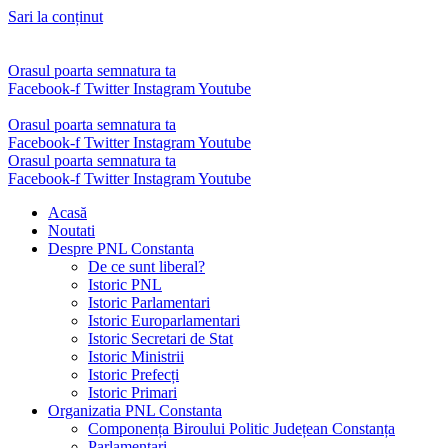
Sari la conținut
Orasul poarta semnatura ta
Facebook-f
Twitter
Instagram
Youtube
Orasul poarta semnatura ta
Facebook-f
Twitter
Instagram
Youtube
Orasul poarta semnatura ta
Facebook-f
Twitter
Instagram
Youtube
Acasă
Noutati
Despre PNL Constanta
De ce sunt liberal?
Istoric PNL
Istoric Parlamentari
Istoric Europarlamentari
Istoric Secretari de Stat
Istoric Ministrii
Istoric Prefecți
Istoric Primari
Organizatia PNL Constanta
Componența Biroului Politic Județean Constanța
Parlamentari