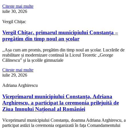
Citeste mai multe
iulie 30, 2026
Vergil Chițac
Vergil Chițac, primarul municipiului Constanța –
pregătim din timp noul an școlar
,,Așa cum am promis, pregătim din timp noul an școlar. Lucrările de
reabilitare și modernizare continuă la Liceul Teoretic „George
Călinescu” și la școlile gimnaziale
Citeste mai multe
iulie 29, 2026
Adriana Arghirescu
Viceprimarul municipiului Constanța, Adriana
Arghirescu, a participat la ceremonia prilejuită de
Ziua Imnului Național al României
Viceprimarul municipiului Constanța, doamna Adriana Arghirescu, a
participat astăzi la ceremonia organizată în fața Comandamentului