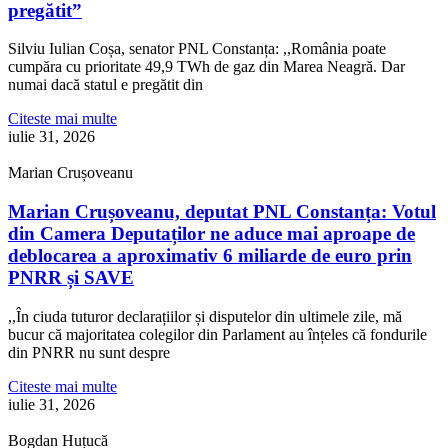
pregătit”
Silviu Iulian Coșa, senator PNL Constanța: ,,România poate
cumpăra cu prioritate 49,9 TWh de gaz din Marea Neagră. Dar
numai dacă statul e pregătit din
Citeste mai multe
iulie 31, 2026
Marian Crușoveanu
Marian Crușoveanu, deputat PNL Constanța: Votul
din Camera Deputaților ne aduce mai aproape de
deblocarea a aproximativ 6 miliarde de euro prin
PNRR și SAVE
,,În ciuda tuturor declarațiilor și disputelor din ultimele zile, mă
bucur că majoritatea colegilor din Parlament au înțeles că fondurile
din PNRR nu sunt despre
Citeste mai multe
iulie 31, 2026
Bogdan Huțucă