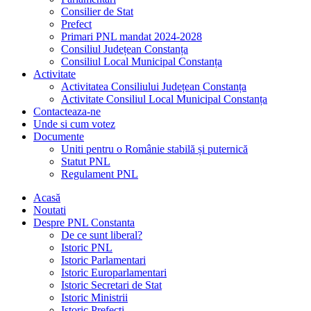
Consilier de Stat
Prefect
Primari PNL mandat 2024-2028
Consiliul Județean Constanța
Consiliul Local Municipal Constanța
Activitate
Activitatea Consiliului Județean Constanța
Activitate Consiliul Local Municipal Constanța
Contacteaza-ne
Unde si cum votez
Documente
Uniti pentru o Românie stabilă și puternică
Statut PNL
Regulament PNL
Acasă
Noutati
Despre PNL Constanta
De ce sunt liberal?
Istoric PNL
Istoric Parlamentari
Istoric Europarlamentari
Istoric Secretari de Stat
Istoric Ministrii
Istoric Prefecți