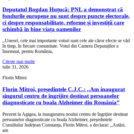
Deputatul Bogdan Huțucă: PNL a demonstrat că
fondurile europene nu sunt despre puncte electorale,
ci despre responsabilitate, reforme și investiții care
schimbă în bine viața oamenilor
,,Uneori, cele mai importante voturi sunt cele ale căror efecte se văd
în timp, în fiecare comunitate. Votul din Camera Deputaților a
însemnat, pentru România,
Citeste mai multe
iulie 31, 2026
Florin Mitroi
Florin Mitroi, președintele C.J.C.: ,,Am inaugurat
singurul centru de îngrijire destinat persoanelor
diagnosticate cu boala Alzheimer din România”
Prezent la Agigea, la inaugurarea noului centru de îngrijire destinat
persoanelor diagnosticate cu boala Alzheimer, președintele
Consiliului Județean Constanța, Florin Mitroi, a declarat: ,,Astăzi,
am