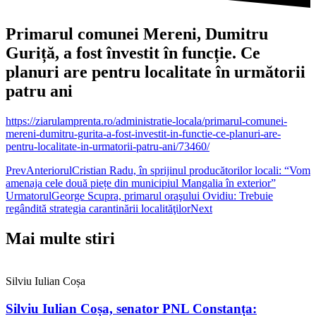
Primarul comunei Mereni, Dumitru
Guriță, a fost învestit în funcție. Ce
planuri are pentru localitate în următorii
patru ani
https://ziarulamprenta.ro/administratie-locala/primarul-comunei-
mereni-dumitru-gurita-a-fost-investit-in-functie-ce-planuri-are-
pentru-localitate-in-urmatorii-patru-ani/73460/
Prev
Anteriorul
Cristian Radu, în sprijinul producătorilor locali: “Vom
amenaja cele două piețe din municipiul Mangalia în exterior”
Urmatorul
George Scupra, primarul oraşului Ovidiu: Trebuie
regândită strategia carantinării localităţilor
Next
Mai multe stiri
Silviu Iulian Coșa
Silviu Iulian Coșa, senator PNL Constanța: