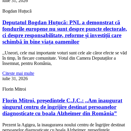
iulie 31, 2026
Bogdan Huțucă
Deputatul Bogdan Huțucă: PNL a demonstrat că
fondurile europene nu sunt despre puncte electorale,
ci despre responsabilitate, reforme și investiții care
schimbă în bine viața oamenilor
,,Uneori, cele mai importante voturi sunt cele ale căror efecte se văd
în timp, în fiecare comunitate. Votul din Camera Deputaților a
însemnat, pentru România,
Citeste mai multe
iulie 31, 2026
Florin Mitroi
Florin Mitroi, președintele C.J.C.: ,,Am inaugurat
singurul centru de îngrijire destinat persoanelor
diagnosticate cu boala Alzheimer din România”
Prezent la Agigea, la inaugurarea noului centru de îngrijire destinat
persoanelor diagnosticate cu boala Alzheimer, președintele