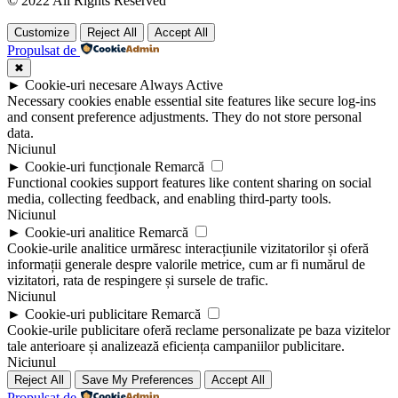
© 2022 All Rights Reserved
Customize
Reject All
Accept All
Propulsat de
✖
►
Cookie-uri necesare
Always Active
Necessary cookies enable essential site features like secure log-ins
and consent preference adjustments. They do not store personal
data.
Niciunul
►
Cookie-uri funcționale
Remarcă
Functional cookies support features like content sharing on social
media, collecting feedback, and enabling third-party tools.
Niciunul
►
Cookie-uri analitice
Remarcă
Cookie-urile analitice urmăresc interacțiunile vizitatorilor și oferă
informații generale despre valorile metrice, cum ar fi numărul de
vizitatori, rata de respingere și sursele de trafic.
Niciunul
►
Cookie-uri publicitare
Remarcă
Cookie-urile publicitare oferă reclame personalizate pe baza vizitelor
tale anterioare și analizează eficiența campaniilor publicitare.
Niciunul
Reject All
Save My Preferences
Accept All
Propulsat de