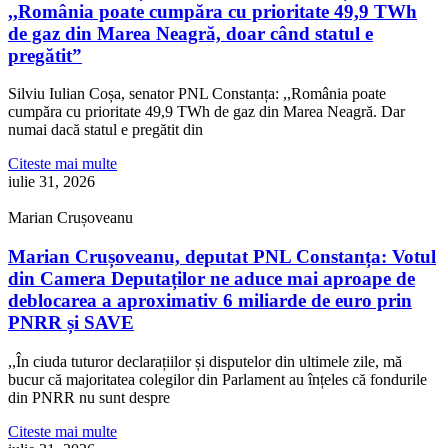
,,România poate cumpăra cu prioritate 49,9 TWh
de gaz din Marea Neagră, doar când statul e
pregătit”
Silviu Iulian Coșa, senator PNL Constanța: ,,România poate
cumpăra cu prioritate 49,9 TWh de gaz din Marea Neagră. Dar
numai dacă statul e pregătit din
Citeste mai multe
iulie 31, 2026
Marian Crușoveanu
Marian Crușoveanu, deputat PNL Constanța: Votul
din Camera Deputaților ne aduce mai aproape de
deblocarea a aproximativ 6 miliarde de euro prin
PNRR și SAVE
,,În ciuda tuturor declarațiilor și disputelor din ultimele zile, mă
bucur că majoritatea colegilor din Parlament au înțeles că fondurile
din PNRR nu sunt despre
Citeste mai multe