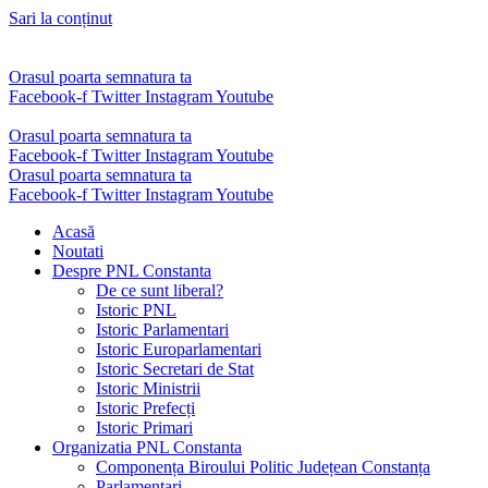
Sari la conținut
Orasul poarta semnatura ta
Facebook-f
Twitter
Instagram
Youtube
Orasul poarta semnatura ta
Facebook-f
Twitter
Instagram
Youtube
Orasul poarta semnatura ta
Facebook-f
Twitter
Instagram
Youtube
Acasă
Noutati
Despre PNL Constanta
De ce sunt liberal?
Istoric PNL
Istoric Parlamentari
Istoric Europarlamentari
Istoric Secretari de Stat
Istoric Ministrii
Istoric Prefecți
Istoric Primari
Organizatia PNL Constanta
Componența Biroului Politic Județean Constanța
Parlamentari