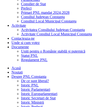
Consilier de Stat
Prefect
Primari PNL mandat 2024-2028
Consiliul Județean Constanța
Consiliul Local Municipal Constanța
Activitate
Activitatea Consiliului Județean Constanța
Activitate Consiliul Local Municipal Constanța
Contacteaza-ne
Unde si cum votez
Documente
Uniti pentru o Românie stabilă și puternică
Statut PNL
Regulament PNL
Acasă
Noutati
Despre PNL Constanta
De ce sunt liberal?
Istoric PNL
Istoric Parlamentari
Istoric Europarlamentari
Istoric Secretari de Stat
Istoric Ministrii
Istoric Prefecți