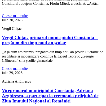
Consiliului Județean Constanța, Florin Mitroi, a declarat: ,,Astăzi,
am
Citeste mai multe
iulie 30, 2026
Vergil Chițac
Vergil Chițac, primarul municipiului Constanța –
pregătim din timp noul an școlar
,,Așa cum am promis, pregătim din timp noul an școlar. Lucrările de
reabilitare și modernizare continuă la Liceul Teoretic „George
Călinescu” și la școlile gimnaziale
Citeste mai multe
iulie 29, 2026
Adriana Arghirescu
Viceprimarul municipiului Constanța, Adriana
Arghirescu, a participat la ceremonia prilejuită de
Ziua Imnului Național al României