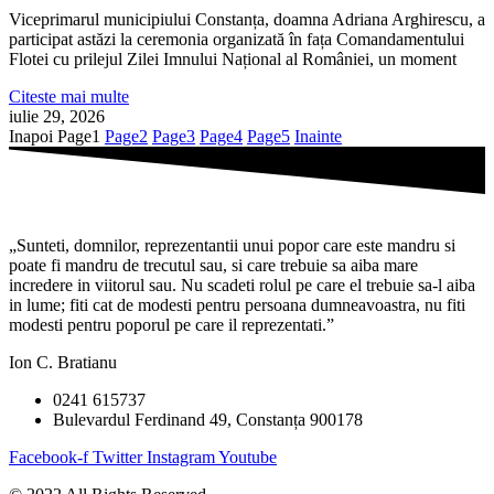
Viceprimarul municipiului Constanța, doamna Adriana Arghirescu, a
participat astăzi la ceremonia organizată în fața Comandamentului
Flotei cu prilejul Zilei Imnului Național al României, un moment
Citeste mai multe
iulie 29, 2026
Inapoi
Page
1
Page
2
Page
3
Page
4
Page
5
Inainte
„Sunteti, domnilor, reprezentantii unui popor care este mandru si
poate fi mandru de trecutul sau, si care trebuie sa aiba mare
incredere in viitorul sau. Nu scadeti rolul pe care el trebuie sa-l aiba
in lume; fiti cat de modesti pentru persoana dumneavoastra, nu fiti
modesti pentru poporul pe care il reprezentati.”
Ion C. Bratianu
0241 615737
Bulevardul Ferdinand 49, Constanța 900178
Facebook-f
Twitter
Instagram
Youtube