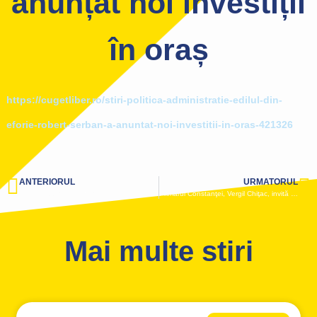
anunțat noi investiții
în oraș
https://cugetliber.ro/stiri-politica-administratie-edilul-din-
eforie-robert-serban-a-anuntat-noi-investitii-in-oras-421326
ANTERIORUL
URMATORUL
Iulian Tudorache, primarul din Crucea: „Veniturile proprii ale localității vreau să le dirijăm către dezvoltare. Educația va fi cea mai importantă pe agenda mea în următorii 4 ani”
Primarul Constanţei, Vergil Chiţac, invită la discuții reprezentanţii Ordinului Arhitecţilor: reabilitarea Vilei Elena nu mai poate aştepta!
Mai multe stiri