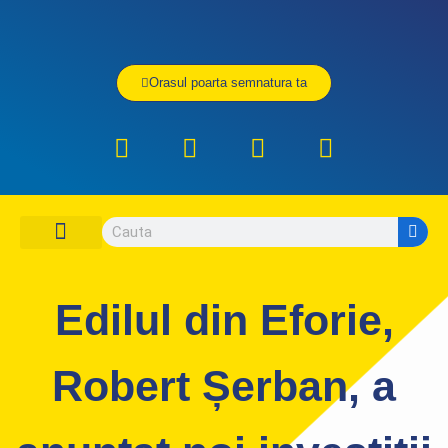
Orasul poarta semnatura ta
DESPRE PNL CONSTANTA
ORGANIZATIA PNL CONSTANTA
CONTACTEAZA-NE
UNDE SI CUM VOTEZ
Edilul din Eforie,
Robert Șerban, a