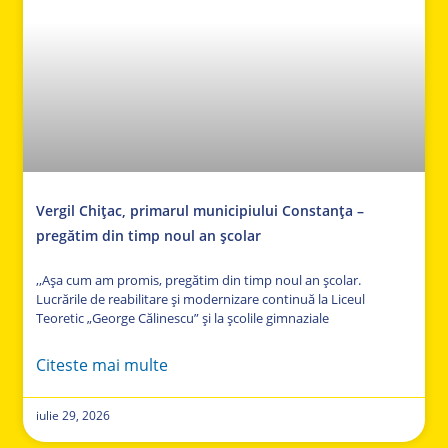
Vergil Chițac, primarul municipiului Constanța –
pregătim din timp noul an școlar
,,Așa cum am promis, pregătim din timp noul an școlar.
Lucrările de reabilitare și modernizare continuă la Liceul
Teoretic „George Călinescu” și la școlile gimnaziale
Citeste mai multe
iulie 29, 2026