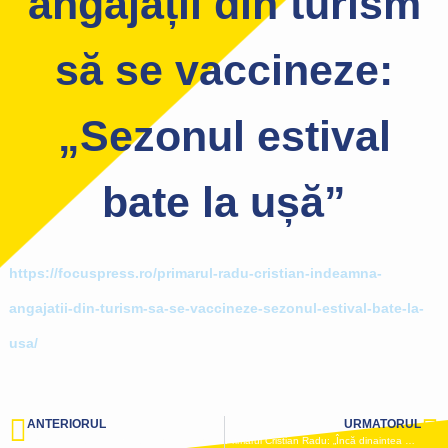
angajații din turism
să se vaccineze:
„Sezonul estival
bate la ușă”
https://focuspress.ro/primarul-radu-cristian-indeamna-
angajatii-din-turism-sa-se-vaccineze-sezonul-estival-bate-la-
usa/
ANTERIORUL
URMATORUL
Mai multe proiecte privind infrastructura și educația sunt în derulate în comuna Cuza Vodă
Primarul Cristian Radu: „Încă dinaintea Sărbătorilor Pascale am intensificat acțiunile de igienizare și gospodărire a domeniului public, în Mangalia și stațiuni”