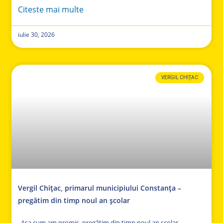
Citeste mai multe
iulie 30, 2026
VERGIL CHIȚAC
Vergil Chițac, primarul municipiului Constanța –
pregătim din timp noul an școlar
,,Așa cum am promis, pregătim din timp noul an școlar.