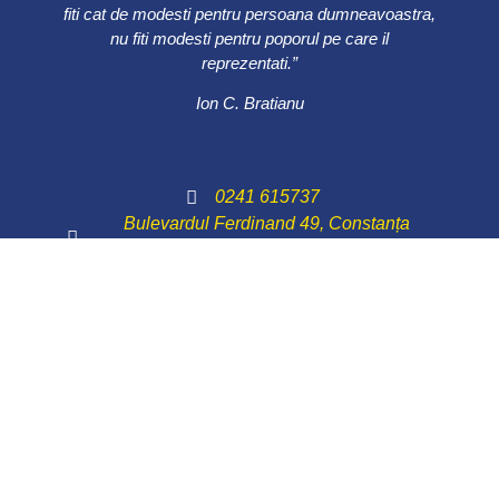
fiti cat de modesti pentru persoana dumneavoastra,
nu fiti modesti pentru poporul pe care il
reprezentati.”
Ion C. Bratianu
0241 615737
Bulevardul Ferdinand 49, Constanța
900178
© 2022 All Rights Reserved