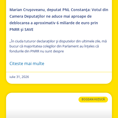
Marian Crușoveanu, deputat PNL Constanța: Votul din
Camera Deputaților ne aduce mai aproape de
deblocarea a aproximativ 6 miliarde de euro prin
PNRR și SAVE
,,În ciuda tuturor declarațiilor și disputelor din ultimele zile, mă
bucur că majoritatea colegilor din Parlament au înțeles că
fondurile din PNRR nu sunt despre
Citeste mai multe
iulie 31, 2026
BOGDAN HUȚUCĂ