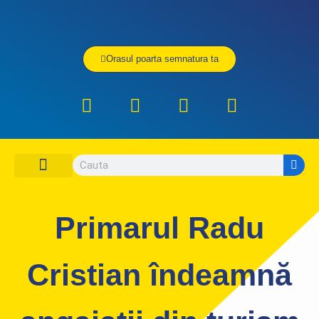
Orasul poarta semnatura ta
DESPRE PNL CONSTANTA
ORGANIZATIA PNL CONSTANTA
CONTACTEAZA-NE
UNDE SI CUM VOTEZ
Primarul Radu
Cristian îndeamnă