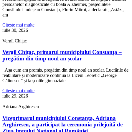
persoanelor diagnosticate cu boala Alzheimer, președintele
Consiliului Județean Constanța, Florin Mitroi, a declarat: ,,Astăzi,
am
Citeste mai multe
iulie 30, 2026
Vergil Chițac
Vergil Chițac, primarul municipiului Constanța –
pregătim din timp noul an școlar
,,Așa cum am promis, pregătim din timp noul an școlar. Lucrările de
reabilitare și modernizare continuă la Liceul Teoretic „George
Călinescu” și la școlile gimnaziale
Citeste mai multe
iulie 29, 2026
Adriana Arghirescu
Viceprimarul municipiului Constanța, Adriana
Arghirescu, a participat la ceremonia prilejuită de
Ziua Imnului Național al României