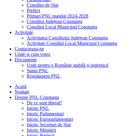
Consilier de Stat
Prefect
Primari PNL mandat 2024-2028
Consiliul Județean Constanța
Consiliul Local Municipal Constanța
Activitate
Activitatea Consiliului Județean Constanța
Activitate Consiliul Local Municipal Constanța
Contacteaza-ne
Unde si cum votez
Documente
Uniti pentru o Românie stabilă și puternică
Statut PNL
Regulament PNL
Acasă
Noutati
Despre PNL Constanta
De ce sunt liberal?
Istoric PNL
Istoric Parlamentari
Istoric Europarlamentari
Istoric Secretari de Stat
Istoric Ministrii
Istoric Prefecți