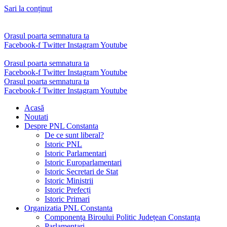
Sari la conținut
Orasul poarta semnatura ta
Facebook-f
Twitter
Instagram
Youtube
Orasul poarta semnatura ta
Facebook-f
Twitter
Instagram
Youtube
Orasul poarta semnatura ta
Facebook-f
Twitter
Instagram
Youtube
Acasă
Noutati
Despre PNL Constanta
De ce sunt liberal?
Istoric PNL
Istoric Parlamentari
Istoric Europarlamentari
Istoric Secretari de Stat
Istoric Ministrii
Istoric Prefecți
Istoric Primari
Organizatia PNL Constanta
Componența Biroului Politic Județean Constanța
Parlamentari