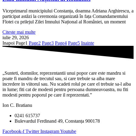
Viceprimarul municipiului Constanța, doamna Adriana Arghirescu, a
participat astăzi la ceremonia organizată în fața Comandamentului
Flotei cu prilejul Zilei Imnului Național al României, un moment
Citeste mai multe
iulie 29, 2026
Inapoi
Page
1
Page
2
Page
3
Page
4
Page
5
Inainte
„Sunteti, domnilor, reprezentantii unui popor care este mandru si
poate fi mandru de trecutul sau, si care trebuie sa aiba mare
incredere in viitorul sau. Nu scadeti rolul pe care el trebuie sa-l aiba
in lume; fiti cat de modesti pentru persoana dumneavoastra, nu fiti
modesti pentru poporul pe care il reprezentati.”
Ion C. Bratianu
0241 615737
Bulevardul Ferdinand 49, Constanța 900178
Facebook-f
Twitter
Instagram
Youtube