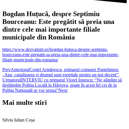
Bogdan Huțucă, despre Septimiu
Bourceanu: Este pregătit să preia una
dintre cele mai importante filiale
municipale din România
https://www.dezvaluiri.ro/bogdan-hutuca-despre-septimiu-
bourceanu-este-pregatit-sa-preia-una-dintre-cele-mai-importante-
filiale-municipale-din-romania/
Prev
Anteriorul
Costel Armășescu, primarul comunei Pantelimon:
„Apa, canalizarea și drumul sunt esențiale pentru un trai decent”
Urmatorul
INTERVIU cu primarul Viorel Ionescu: “Ne gândim să
desființăm Poliția Locală la Hârșova, poate în acest fel cei de la
Poliția Națională se vor sesiza”
Next
Mai multe stiri
Silviu Iulian Coșa