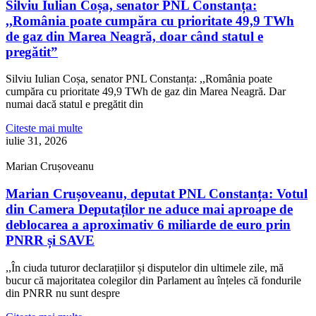
Silviu Iulian Coșa, senator PNL Constanța:
,,România poate cumpăra cu prioritate 49,9 TWh
de gaz din Marea Neagră, doar când statul e
pregătit”
Silviu Iulian Coșa, senator PNL Constanța: ,,România poate
cumpăra cu prioritate 49,9 TWh de gaz din Marea Neagră. Dar
numai dacă statul e pregătit din
Citeste mai multe
iulie 31, 2026
Marian Crușoveanu
Marian Crușoveanu, deputat PNL Constanța: Votul
din Camera Deputaților ne aduce mai aproape de
deblocarea a aproximativ 6 miliarde de euro prin
PNRR și SAVE
,,În ciuda tuturor declarațiilor și disputelor din ultimele zile, mă
bucur că majoritatea colegilor din Parlament au înțeles că fondurile
din PNRR nu sunt despre