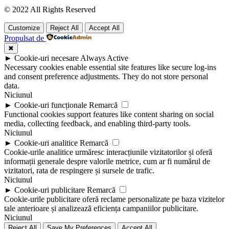
© 2022 All Rights Reserved
Customize
Reject All
Accept All
Propulsat de
✖
►
Cookie-uri necesare
Always Active
Necessary cookies enable essential site features like secure log-ins
and consent preference adjustments. They do not store personal
data.
Niciunul
►
Cookie-uri funcționale
Remarcă
Functional cookies support features like content sharing on social
media, collecting feedback, and enabling third-party tools.
Niciunul
►
Cookie-uri analitice
Remarcă
Cookie-urile analitice urmăresc interacțiunile vizitatorilor și oferă
informații generale despre valorile metrice, cum ar fi numărul de
vizitatori, rata de respingere și sursele de trafic.
Niciunul
►
Cookie-uri publicitare
Remarcă
Cookie-urile publicitare oferă reclame personalizate pe baza vizitelor
tale anterioare și analizează eficiența campaniilor publicitare.
Niciunul
Reject All
Save My Preferences
Accept All