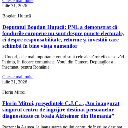
Citeste mai multe
iulie 31, 2026
Bogdan Huțucă
Deputatul Bogdan Huțucă: PNL a demonstrat că
fondurile europene nu sunt despre puncte electorale,
ci despre responsabilitate, reforme și investiții care
schimbă în bine viața oamenilor
,,Uneori, cele mai importante voturi sunt cele ale căror efecte se văd
în timp, în fiecare comunitate. Votul din Camera Deputaților a
însemnat, pentru România,
Citeste mai multe
iulie 31, 2026
Florin Mitroi
Florin Mitroi, președintele C.J.C.: ,,Am inaugurat
singurul centru de îngrijire destinat persoanelor
diagnosticate cu boala Alzheimer din România”
Prezent la Agigea, la inaugurarea noului centru de îngrijire destinat