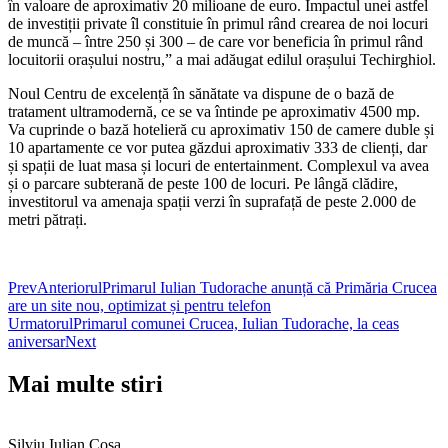
în valoare de aproximativ 20 milioane de euro. Impactul unei astfel
de investiții private îl constituie în primul rând crearea de noi locuri
de muncă – între 250 și 300 – de care vor beneficia în primul rând
locuitorii orașului nostru,” a mai adăugat edilul orașului Techirghiol.
Noul Centru de excelență în sănătate va dispune de o bază de
tratament ultramodernă, ce se va întinde pe aproximativ 4500 mp.
Va cuprinde o bază hotelieră cu aproximativ 150 de camere duble și
10 apartamente ce vor putea găzdui aproximativ 333 de clienți, dar
și spații de luat masa și locuri de entertainment. Complexul va avea
și o parcare subterană de peste 100 de locuri. Pe lângă clădire,
investitorul va amenaja spații verzi în suprafață de peste 2.000 de
metri pătrați.
Prev
Anteriorul
Primarul Iulian Tudorache anunță că Primăria Crucea
are un site nou, optimizat și pentru telefon
Urmatorul
Primarul comunei Crucea, Iulian Tudorache, la ceas
aniversar
Next
Mai multe stiri
Silviu Iulian Coșa