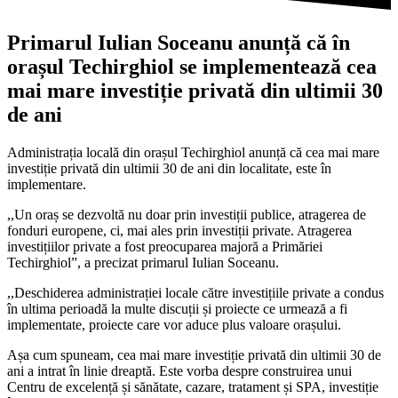
Primarul Iulian Soceanu anunță că în
orașul Techirghiol se implementează cea
mai mare investiție privată din ultimii 30
de ani
Administrația locală din orașul Techirghiol anunță că cea mai mare
investiție privată din ultimii 30 de ani din localitate, este în
implementare.
,,Un oraș se dezvoltă nu doar prin investiții publice, atragerea de
fonduri europene, ci, mai ales prin investiții private. Atragerea
investițiilor private a fost preocuparea majoră a Primăriei
Techirghiol”, a precizat primarul Iulian Soceanu.
,,Deschiderea administrației locale către investițiile private a condus
în ultima perioadă la multe discuții și proiecte ce urmează a fi
implementate, proiecte care vor aduce plus valoare orașului.
Așa cum spuneam, cea mai mare investiție privată din ultimii 30 de
ani a intrat în linie dreaptă. Este vorba despre construirea unui
Centru de excelență și sănătate, cazare, tratament și SPA, investiție