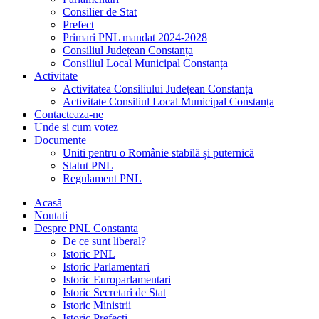
Consilier de Stat
Prefect
Primari PNL mandat 2024-2028
Consiliul Județean Constanța
Consiliul Local Municipal Constanța
Activitate
Activitatea Consiliului Județean Constanța
Activitate Consiliul Local Municipal Constanța
Contacteaza-ne
Unde si cum votez
Documente
Uniti pentru o Românie stabilă și puternică
Statut PNL
Regulament PNL
Acasă
Noutati
Despre PNL Constanta
De ce sunt liberal?
Istoric PNL
Istoric Parlamentari
Istoric Europarlamentari
Istoric Secretari de Stat
Istoric Ministrii
Istoric Prefecți