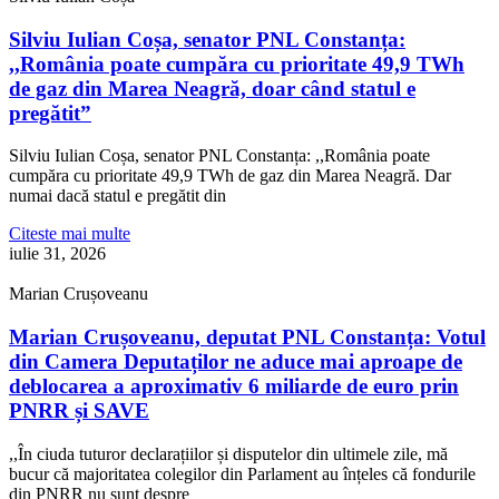
Silviu Iulian Coșa, senator PNL Constanța:
,,România poate cumpăra cu prioritate 49,9 TWh
de gaz din Marea Neagră, doar când statul e
pregătit”
Silviu Iulian Coșa, senator PNL Constanța: ,,România poate
cumpăra cu prioritate 49,9 TWh de gaz din Marea Neagră. Dar
numai dacă statul e pregătit din
Citeste mai multe
iulie 31, 2026
Marian Crușoveanu
Marian Crușoveanu, deputat PNL Constanța: Votul
din Camera Deputaților ne aduce mai aproape de
deblocarea a aproximativ 6 miliarde de euro prin
PNRR și SAVE
,,În ciuda tuturor declarațiilor și disputelor din ultimele zile, mă
bucur că majoritatea colegilor din Parlament au înțeles că fondurile
din PNRR nu sunt despre