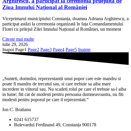
Arghirescu, a participat la ceremonia prilejuită de
Ziua Imnului Național al României
Viceprimarul municipiului Constanța, doamna Adriana Arghirescu, a
participat astăzi la ceremonia organizată în fața Comandamentului
Flotei cu prilejul Zilei Imnului Național al României, un moment
Citeste mai multe
iulie 29, 2026
Inapoi
Page
1
Page
2
Page
3
Page
4
Page
5
Inainte
„Sunteti, domnilor, reprezentantii unui popor care este mandru si
poate fi mandru de trecutul sau, si care trebuie sa aiba mare
incredere in viitorul sau. Nu scadeti rolul pe care el trebuie sa-l aiba
in lume; fiti cat de modesti pentru persoana dumneavoastra, nu fiti
modesti pentru poporul pe care il reprezentati.”
Ion C. Bratianu
0241 615737
Bulevardul Ferdinand 49, Constanța 900178