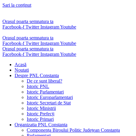
Sari la conținut
Orasul poarta semnatura ta
Facebook-f
Twitter
Instagram
Youtube
Orasul poarta semnatura ta
Facebook-f
Twitter
Instagram
Youtube
Orasul poarta semnatura ta
Facebook-f
Twitter
Instagram
Youtube
Acasă
Noutati
Despre PNL Constanta
De ce sunt liberal?
Istoric PNL
Istoric Parlamentari
Istoric Europarlamentari
Istoric Secretari de Stat
Istoric Ministrii
Istoric Prefecți
Istoric Primari
Organizatia PNL Constanta
Componența Biroului Politic Județean Constanța
Parlamentari