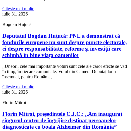
Citeste mai multe
iulie 31, 2026
Bogdan Huțucă
Deputatul Bogdan Huțucă: PNL a demonstrat că
fondurile europene nu sunt despre puncte electorale,
ci despre responsabilitate, reforme și investiții care
schimbă în bine viața oamenilor
,,Uneori, cele mai importante voturi sunt cele ale căror efecte se văd
în timp, în fiecare comunitate. Votul din Camera Deputaților a
însemnat, pentru România,
Citeste mai multe
iulie 31, 2026
Florin Mitroi
Florin Mitroi, președintele C.J.C.: ,,Am inaugurat
singurul centru de îngrijire destinat persoanelor
diagnosticate cu boala Alzheimer din România”