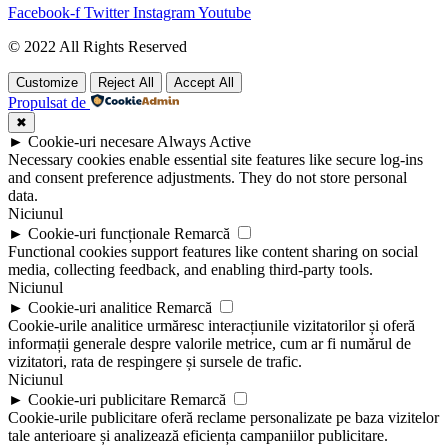
Facebook-f
Twitter
Instagram
Youtube
© 2022 All Rights Reserved
Customize
Reject All
Accept All
Propulsat de
✖
►
Cookie-uri necesare
Always Active
Necessary cookies enable essential site features like secure log-ins
and consent preference adjustments. They do not store personal
data.
Niciunul
►
Cookie-uri funcționale
Remarcă
Functional cookies support features like content sharing on social
media, collecting feedback, and enabling third-party tools.
Niciunul
►
Cookie-uri analitice
Remarcă
Cookie-urile analitice urmăresc interacțiunile vizitatorilor și oferă
informații generale despre valorile metrice, cum ar fi numărul de
vizitatori, rata de respingere și sursele de trafic.
Niciunul
►
Cookie-uri publicitare
Remarcă
Cookie-urile publicitare oferă reclame personalizate pe baza vizitelor
tale anterioare și analizează eficiența campaniilor publicitare.