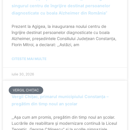
singurul centru de îngrijire destinat persoanelor
diagnosticate cu boala Alzheimer din România”
Prezent la Agigea, la inaugurarea noului centru de
îngrijire destinat persoanelor diagnosticate cu boala
Alzheimer, președintele Consiliului Județean Constanța,
Florin Mitroi, a declarat: ,,Astăzi, am
CITESTE MAI MULTE
iulie 30, 2026
VERGIL CHIȚAC
Vergil Chițac, primarul municipiului Constanța –
pregătim din timp noul an școlar
,,Așa cum am promis, pregătim din timp noul an școlar.
Lucrările de reabilitare și modernizare continuă la Liceul
Teoretic „George Călinescu” și la școlile gimnaziale