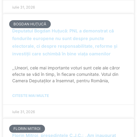
iulie 31, 2026
BOGDAN HUȚUCĂ
Deputatul Bogdan Huțucă: PNL a demonstrat că
fondurile europene nu sunt despre puncte
electorale, ci despre responsabilitate, reforme și
investiții care schimbă în bine viața oamenilor
,,Uneori, cele mai importante voturi sunt cele ale căror
efecte se văd în timp, în fiecare comunitate. Votul din
Camera Deputaților a însemnat, pentru România,
CITESTE MAI MULTE
iulie 31, 2026
FLORIN MITROI
Florin Mitroi, președintele C.J.C.: ,,Am inaugurat