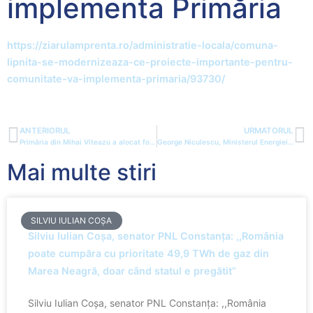
implementa Primăria
https://ziarulamprenta.ro/administratie-locala/comuna-
lipnita-se-modernizeaza-ce-proiecte-importante-pentru-
comunitate-va-implementa-primaria/93730/
ANTERIORUL
URMATORUL
Primăria din Mihai Viteazu a alocat fonduri pentru construcția unei case mortuare și a clopotniței în satul Sinoe
George Niculescu, Ministerul Energiei: „Cred că primele molecule de gaze extrase din Marea Neagră le vom avea în sistemul național de transport la sfârșitul anului”
Mai multe stiri
SILVIU IULIAN COȘA
Silviu Iulian Coșa, senator PNL Constanța: ,,România
poate cumpăra cu prioritate 49,9 TWh de gaz din
Marea Neagră, doar când statul e pregătit”
Silviu Iulian Coșa, senator PNL Constanța: ,,România