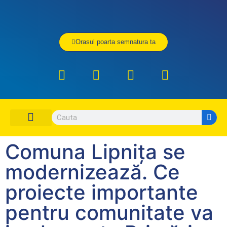
Orasul poarta semnatura ta
DESPRE PNL CONSTANTA
ORGANIZATIA PNL CONSTANTA
CONTACTEAZA-NE
UNDE SI CUM VOTEZ
Comuna Lipnița se
modernizează. Ce
proiecte importante
pentru comunitate va