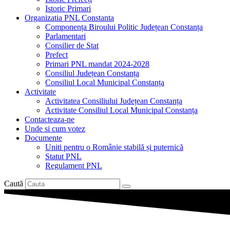
Istoric Primari
Organizatia PNL Constanta
Componența Biroului Politic Județean Constanța
Parlamentari
Consilier de Stat
Prefect
Primari PNL mandat 2024-2028
Consiliul Județean Constanța
Consiliul Local Municipal Constanța
Activitate
Activitatea Consiliului Județean Constanța
Activitate Consiliul Local Municipal Constanța
Contacteaza-ne
Unde si cum votez
Documente
Uniti pentru o Românie stabilă și puternică
Statut PNL
Regulament PNL
Caută