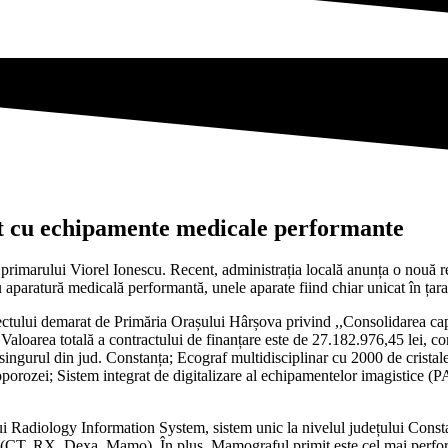
at cu echipamente medicale performante
imarului Viorel Ionescu. Recent, administrația locală anunța o nouă reuș
aparatură medicală performantă, unele aparate fiind chiar unicat în țara
ectului demarat de Primăria Orașului Hârșova privind ,,Consolidarea ca
aloarea totală a contractului de finanțare este de 27.182.976,45 lei, c
singurul din jud. Constanța; Ecograf multidisciplinar cu 2000 de cristal
oporozei; Sistem integrat de digitalizare al echipamentelor imagistice (
adiology Information System, sistem unic la nivelul județului Constan
gice (CT, RX, Dexa, Mamo). În plus, Mamograful primit este cel mai per