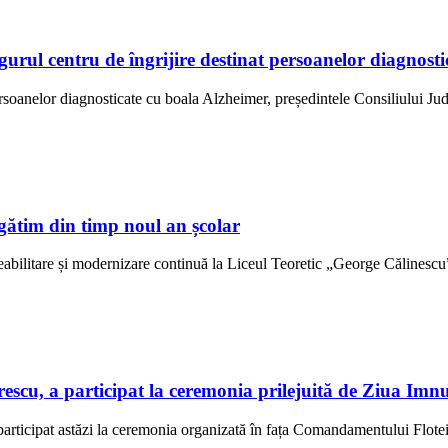
ngurul centru de îngrijire destinat persoanelor diagno
ersoanelor diagnosticate cu boala Alzheimer, președintele Consiliului Jud
gătim din timp noul an școlar
abilitare și modernizare continuă la Liceul Teoretic „George Călinescu” 
scu, a participat la ceremonia prilejuită de Ziua Imn
rticipat astăzi la ceremonia organizată în fața Comandamentului Flotei