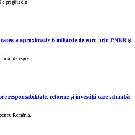
e pregătit din
area a aproximativ 6 miliarde de euro prin PNRR și
R nu sunt despre
 responsabilitate, reforme și investiții care schimbă
, pentru România,