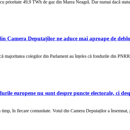
cu prioritate 49,9 TWh de gaz din Marea Neagră. Dar numai dacă statul 
n Camera Deputaților ne aduce mai aproape de debloc
ur că majoritatea colegilor din Parlament au înțeles că fondurile din PNR
e europene nu sunt despre puncte electorale, ci despre
 în timp, în fiecare comunitate. Votul din Camera Deputaților a însemnat