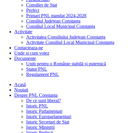
Consilier de Stat
Prefect
Primari PNL mandat 2024-2028
Consiliul Județean Constanța
Consiliul Local Municipal Constanța
Activitate
Activitatea Consiliului Județean Constanța
Activitate Consiliul Local Municipal Constanța
Contacteaza-ne
Unde si cum votez
Documente
Uniti pentru o Românie stabilă și puternică
Statut PNL
Regulament PNL
Acasă
Noutati
Despre PNL Constanta
De ce sunt liberal?
Istoric PNL
Istoric Parlamentari
Istoric Europarlamentari
Istoric Secretari de Stat
Istoric Ministrii
Istoric Prefecți