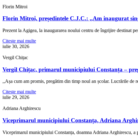
Florin Mitroi
Florin Mitroi, președintele C.J.C.: ,,Am inaugurat si
Prezent la Agigea, la inaugurarea noului centru de îngrijire destinat p
Citeste mai multe
iulie 30, 2026
Vergil Chițac
Vergil Chițac, primarul municipiului Constanța – pre
,,Așa cum am promis, pregătim din timp noul an școlar. Lucrările de re
Citeste mai multe
iulie 29, 2026
Adriana Arghirescu
Viceprimarul municipiului Constanța, Adriana Arghire
Viceprimarul municipiului Constanța, doamna Adriana Arghirescu, a pa