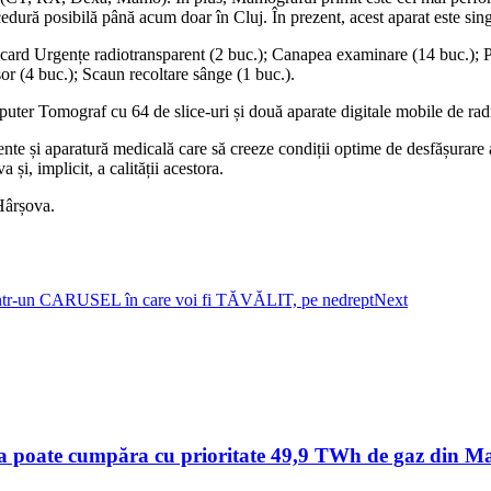
edură posibilă până acum doar în Cluj. În prezent, acest aparat este si
ncard Urgențe radiotransparent (2 buc.); Canapea examinare (14 buc.); P
or (4 buc.); Scaun recoltare sânge (1 buc.).
uter Tomograf cu 64 de slice-uri și două aparate digitale mobile de radi
ente și aparatură medicală care să creeze condiții optime de desfășurare
și, implicit, a calității acestora.
Hârșova.
ntr-un CARUSEL în care voi fi TĂVĂLIT, pe nedrept
Next
a poate cumpăra cu prioritate 49,9 TWh de gaz din Mar