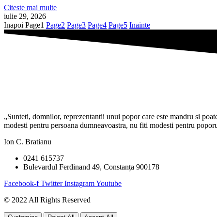
Citeste mai multe
iulie 29, 2026
Inapoi
Page
1
Page
2
Page
3
Page
4
Page
5
Inainte
„Sunteti, domnilor, reprezentantii unui popor care este mandru si poate f
modesti pentru persoana dumneavoastra, nu fiti modesti pentru poporul 
Ion C. Bratianu
0241 615737
Bulevardul Ferdinand 49, Constanța 900178
Facebook-f
Twitter
Instagram
Youtube
© 2022 All Rights Reserved