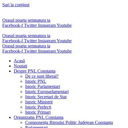
Sari la conținut
Orasul poarta semnatura ta
Facebook-f
Twitter
Instagram
Youtube
Orasul poarta semnatura ta
Facebook-f
Twitter
Instagram
Youtube
Orasul poarta semnatura ta
Facebook-f
Twitter
Instagram
Youtube
Acasă
Noutati
Despre PNL Constanta
De ce sunt liberal?
Istoric PNL
Istoric Parlamentari
Istoric Europarlamentari
Istoric Secretari de Stat
Istoric Ministrii
Istoric Prefecți
Istoric Primari
Organizatia PNL Constanta
Componența Biroului Politic Județean Constanța
Parlamentari