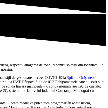
ită, respectiv atragerea de fonduri pentru spitalul din localitate. La
 noastră.
pacității de gestionare a crizei COVID-19 la
Spitalul Orăşenesc
ontribuția UAT Hârșova fiind de 0%! Echipamentele care au sosit sunt:
e pe sonda lineară matriceală – o sondă normală are 192 de cristale;
PACS), sistem unic la nivelul județului Constanța. Mamograf cu
ța. Fiecare medic va putea face programări în acest sistem,
formant Mamograf cu Tomosinteză din județul Constanța și poate