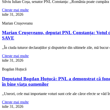
Silviu Iulian Coșa, senator PNL Constanța: ,,România poate cumpăra 
Citeste mai multe
iulie 31, 2026
Marian Crușoveanu
Marian Crușoveanu, deputat PNL Constanța: Votul di
SAVE
,,În ciuda tuturor declarațiilor și disputelor din ultimele zile, mă buc
Citeste mai multe
iulie 31, 2026
Bogdan Huțucă
Deputatul Bogdan Huțucă: PNL a demonstrat că fonduril
în bine viața oamenilor
,,Uneori, cele mai importante voturi sunt cele ale căror efecte se văd
Citeste mai multe
iulie 31, 2026