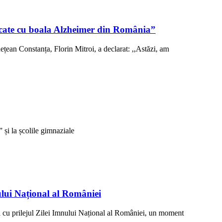
sticate cu boala Alzheimer din România”
ețean Constanța, Florin Mitroi, a declarat: ,,Astăzi, am
și la școlile gimnaziale
ului Național al României
 cu prilejul Zilei Imnului Național al României, un moment