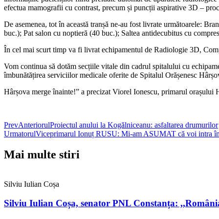
efectua mamografii cu contrast, precum și puncții aspirative 3D – proc
De asemenea, tot în această tranșă ne-au fost livrate următoarele: Bra
buc.); Pat salon cu noptieră (40 buc.); Saltea antidecubitus cu compres
În cel mai scurt timp va fi livrat echipamentul de Radiologie 3D, Comp
Vom continua să dotăm secțiile vitale din cadrul spitalului cu echipam
îmbunătățirea serviciilor medicale oferite de Spitalul Orășenesc Hârșova 
Hârșova merge înainte!” a precizat Viorel Ionescu, primarul orașului 
Prev
Anteriorul
Proiectul anului la Kogălniceanu: asfaltarea drumurilor
Urmatorul
Viceprimarul Ionuț RUSU: Mi-am ASUMAT că voi intra î
Mai multe stiri
Silviu Iulian Coșa
Silviu Iulian Coșa, senator PNL Constanța: ,,Români