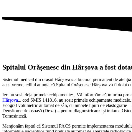
Spitalul Orășenesc din Hârșova a fost dot
Sistemul medical din orașul Hârșova s-a bucurat permanent de atenția pr
acea vreme, edilul anunța că Spitalul Orășenesc Hârșova va fi dotat cu 
Ieri au sosit deja primele echipamente: ,,Vă informăm că în urma proi
Hârşova
„, cod SMIS 141816, au sosit primele echipamente medicale. V
Ecograf volumetric automat de sân, cu ambele tipuri de elastografie – 
Densitometrie osoasă (Dexa) – pentru diagnostricarea și tratarea Oste
Tomosinteză.
Menționăm faptul că Sistemul PACS permite implementarea modulului R
informațiile pacienților fiind preluate automat de aparatele radiolo