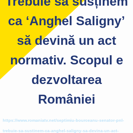
Trebuie să susținem
ca ‘Anghel Saligny’
să devină un act
normativ. Scopul e
dezvoltarea
României
https://www.romaniatv.net/septimiu-bourceanu-senator-pnl-
trebuie-sa-sustinem-ca-anghel-saligny-sa-devina-un-act-