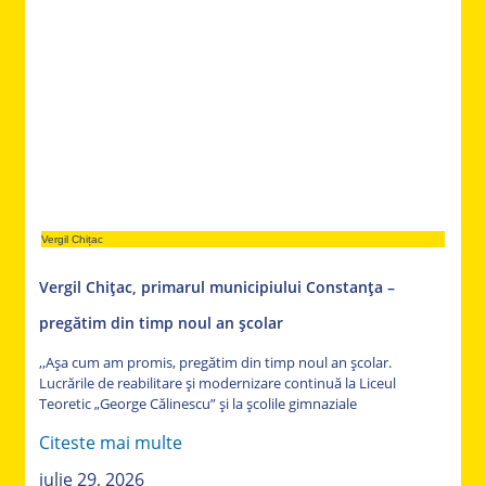
Vergil Chițac
Vergil Chițac, primarul municipiului Constanța –
pregătim din timp noul an școlar
,,Așa cum am promis, pregătim din timp noul an școlar.
Lucrările de reabilitare și modernizare continuă la Liceul
Teoretic „George Călinescu” și la școlile gimnaziale
Citeste mai multe
iulie 29, 2026