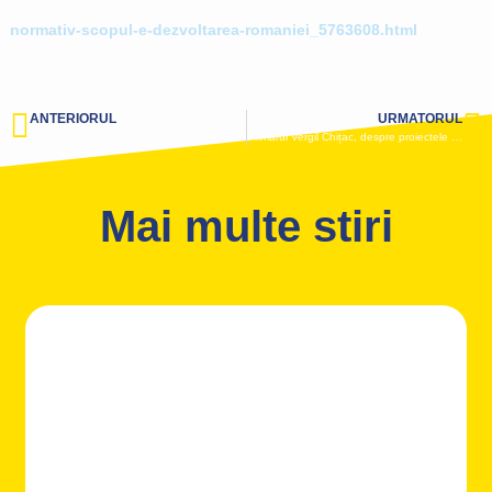
normativ-scopul-e-dezvoltarea-romaniei_5763608.html
ANTERIORUL
URMATORUL
INTERVIU cu primarul din Techirghiol, Iulian Soceanu. Se vor construi trei centre balneare, creşe şi urmează racordarea la reţeaua de gaze
Primarul Vergil Chițac, despre proiectele de reablitare a școlilor, grădinițelor și creșelor
Mai multe stiri