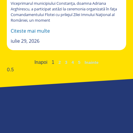
Viceprimarul municipiului Constanța, doamna Adriana
Arghirescu, a participat astăzi la ceremonia organizată în fața
Comandamentului Flotei cu prilejul Zilei Imnului Național al
României, un moment
Citeste mai multe
iulie 29, 2026
Inapoi
1
2
3
4
5
Inainte