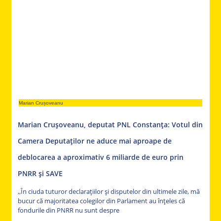
Marian Crușoveanu
Marian Crușoveanu, deputat PNL Constanța: Votul din
Camera Deputaților ne aduce mai aproape de
deblocarea a aproximativ 6 miliarde de euro prin
PNRR și SAVE
,,În ciuda tuturor declarațiilor și disputelor din ultimele zile, mă
bucur că majoritatea colegilor din Parlament au înțeles că
fondurile din PNRR nu sunt despre