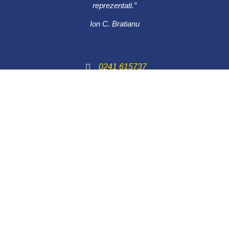
reprezentati.”
Ion C. Bratianu
0241 615737
Bulevardul Ferdinand 49, Constanța
900178
© 2022 All Rights Reserved