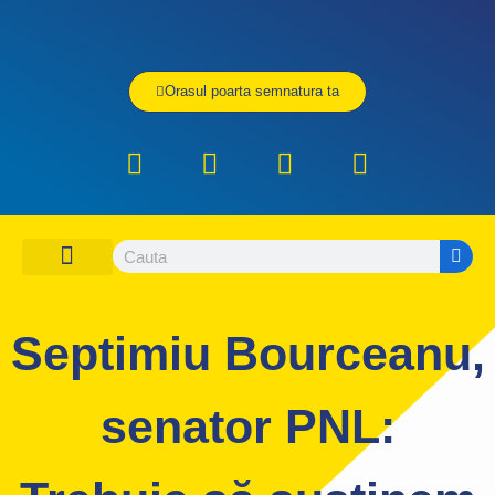
Orasul poarta semnatura ta
DESPRE PNL CONSTANTA
ORGANIZATIA PNL CONSTANTA
CONTACTEAZA-NE
UNDE SI CUM VOTEZ
Septimiu Bourceanu,
senator PNL: