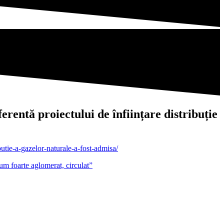
rentă proiectului de înființare distribuție
butie-a-gazelor-naturale-a-fost-admisa/
um foarte aglomerat, circulat”