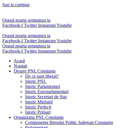
Sari la conținut
Orasul poarta semnatura ta
Facebook-f
Twitter
Instagram
Youtube
Orasul poarta semnatura ta
Facebook-f
Twitter
Instagram
Youtube
Orasul poarta semnatura ta
Facebook-f
Twitter
Instagram
Youtube
Acasă
Noutati
Despre PNL Constanta
De ce sunt liberal?
Istoric PNL
Istoric Parlamentari
Istoric Europarlamentari
Istoric Secretari de Stat
Istoric Ministrii
Istoric Prefecți
Istoric Primari
Organizatia PNL Constanta
Componența Biroului Politic Județean Constanța
Parlamentari