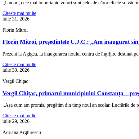
,,Uneori, cele mai importante voturi sunt cele ale căror efecte se văd
Citeste mai multe
iulie 31, 2026
Florin Mitroi
Florin Mitroi, președintele C.J.C.: ,,Am inaugurat si
Prezent la Agigea, la inaugurarea noului centru de îngrijire destinat p
Citeste mai multe
iulie 30, 2026
Vergil Chițac
Vergil Chițac, primarul municipiului Constanța – pre
,,Așa cum am promis, pregătim din timp noul an școlar. Lucrările de re
Citeste mai multe
iulie 29, 2026
Adriana Arghirescu