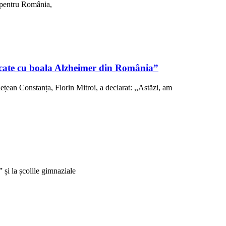
, pentru România,
sticate cu boala Alzheimer din România”
ețean Constanța, Florin Mitroi, a declarat: ,,Astăzi, am
și la școlile gimnaziale