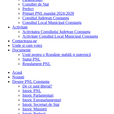
Consilier de Stat
Prefect
Primari PNL mandat 2024-2028
Consiliul Județean Constanța
Consiliul Local Municipal Constanța
Activitate
Activitatea Consiliului Județean Constanța
Activitate Consiliul Local Municipal Constanța
Contacteaza-ne
Unde si cum votez
Documente
Uniti pentru o Românie stabilă și puternică
Statut PNL
Regulament PNL
Acasă
Noutati
Despre PNL Constanta
De ce sunt liberal?
Istoric PNL
Istoric Parlamentari
Istoric Europarlamentari
Istoric Secretari de Stat
Istoric Ministrii
Istoric Prefecți