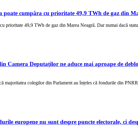
a poate cumpăra cu prioritate 49,9 TWh de gaz din Mar
cu prioritate 49,9 TWh de gaz din Marea Neagră. Dar numai dacă statul 
n Camera Deputaților ne aduce mai aproape de debloc
ur că majoritatea colegilor din Parlament au înțeles că fondurile din PNR
e europene nu sunt despre puncte electorale, ci despre