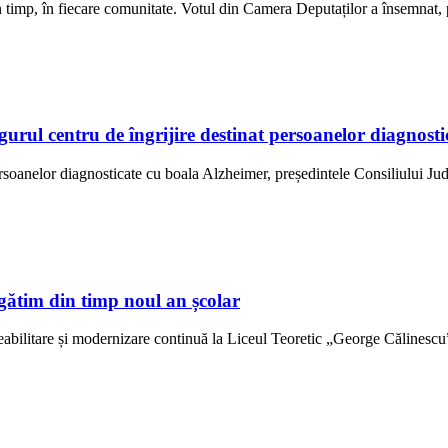
 în timp, în fiecare comunitate. Votul din Camera Deputaților a însemnat
ngurul centru de îngrijire destinat persoanelor diagno
ersoanelor diagnosticate cu boala Alzheimer, președintele Consiliului Jud
gătim din timp noul an școlar
abilitare și modernizare continuă la Liceul Teoretic „George Călinescu” 