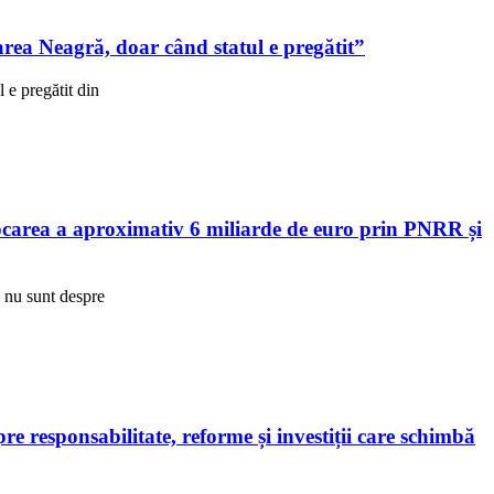
ea Neagră, doar când statul e pregătit”
e pregătit din
area a aproximativ 6 miliarde de euro prin PNRR și
R nu sunt despre
 responsabilitate, reforme și investiții care schimbă