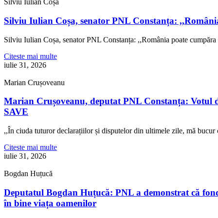
Silviu Iulian Coșa
Silviu Iulian Coșa, senator PNL Constanța: ,,Români
Silviu Iulian Coșa, senator PNL Constanța: ,,România poate cumpăra 
Citeste mai multe
iulie 31, 2026
Marian Crușoveanu
Marian Crușoveanu, deputat PNL Constanța: Votul di
SAVE
,,În ciuda tuturor declarațiilor și disputelor din ultimele zile, mă buc
Citeste mai multe
iulie 31, 2026
Bogdan Huțucă
Deputatul Bogdan Huțucă: PNL a demonstrat că fonduril
în bine viața oamenilor