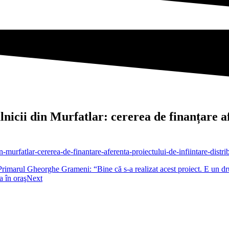
icii din Murfatlar: cererea de finanțare afe
-murfatlar-cererea-de-finantare-aferenta-proiectului-de-infiintare-distri
rimarul Gheorghe Grameni: “Bine că s-a realizat acest proiect. E un dr
a în oraş
Next