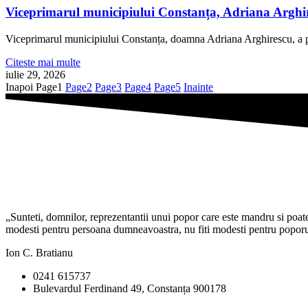
Viceprimarul municipiului Constanța, Adriana Arghire
Viceprimarul municipiului Constanța, doamna Adriana Arghirescu, a pa
Citeste mai multe
iulie 29, 2026
Inapoi
Page
1
Page
2
Page
3
Page
4
Page
5
Inainte
„Sunteti, domnilor, reprezentantii unui popor care este mandru si poate f
modesti pentru persoana dumneavoastra, nu fiti modesti pentru poporul 
Ion C. Bratianu
0241 615737
Bulevardul Ferdinand 49, Constanța 900178