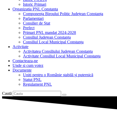
Istoric Primari
Organizatia PNL Constanta
Componența Biroului Politic Județean Constanța
Parlamentari
Consilier de Stat
Prefect
Primari PNL mandat 2024-2028
Consiliul Județean Constanța
Consiliul Local Municipal Constanța
Activitate
Activitatea Consiliului Județean Constanța
Activitate Consiliul Local Municipal Constanța
Contacteaza-ne
Unde si cum votez
Documente
Uniti pentru o Românie stabilă și puternică
Statut PNL
Regulament PNL
Caută