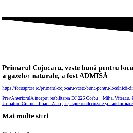
Primarul Cojocaru, veste bună pentru localn
a gazelor naturale, a fost ADMISĂ
https://focuspress.ro/primarul-cojocaru-veste-buna-pentru-localnicii-din
Prev
Anteriorul
A început reabilitarea DJ 226 Corbu – Mihai Viteazu. P
Urmatorul
Comuna Poarta Albă, paşi spre modernizare şi transformare
Mai multe stiri