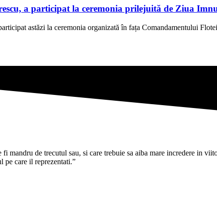
scu, a participat la ceremonia prilejuită de Ziua Imn
rticipat astăzi la ceremonia organizată în fața Comandamentului Flotei
i mandru de trecutul sau, si care trebuie sa aiba mare incredere in viitoru
pe care il reprezentati.”