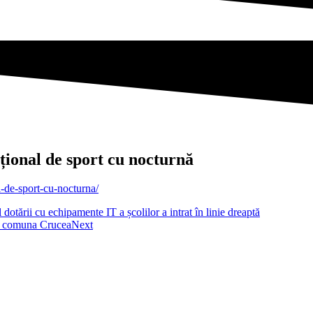
țional de sport cu nocturnă
l-de-sport-cu-nocturna/
dotării cu echipamente IT a școlilor a intrat în linie dreaptă
în comuna Crucea
Next