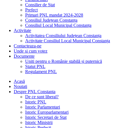
Consilier de Stat
Prefect
Primari PNL mandat 2024-2028
Consiliul Județean Constanța
Consiliul Local Municipal Constanța
Activitate
Activitatea Consiliului Județean Constanța
Activitate Consiliul Local Municipal Constanța
Contacteaza-ne
Unde si cum votez
Documente
Uniti pentru o Românie stabilă și puternică
Statut PNL
Regulament PNL
Acasă
Noutati
Despre PNL Constanta
De ce sunt liberal?
Istoric PNL
Istoric Parlamentari
Istoric Europarlamentari
Istoric Secretari de Stat
Istoric Ministrii
Istoric Prefecți