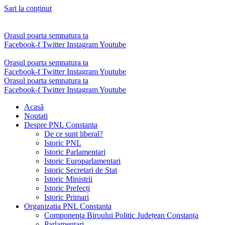
Sari la conținut
Orasul poarta semnatura ta
Facebook-f
Twitter
Instagram
Youtube
Orasul poarta semnatura ta
Facebook-f
Twitter
Instagram
Youtube
Orasul poarta semnatura ta
Facebook-f
Twitter
Instagram
Youtube
Acasă
Noutati
Despre PNL Constanta
De ce sunt liberal?
Istoric PNL
Istoric Parlamentari
Istoric Europarlamentari
Istoric Secretari de Stat
Istoric Ministrii
Istoric Prefecți
Istoric Primari
Organizatia PNL Constanta
Componența Biroului Politic Județean Constanța
Parlamentari