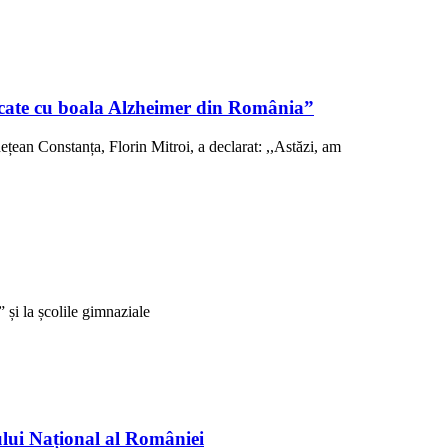
sticate cu boala Alzheimer din România”
ețean Constanța, Florin Mitroi, a declarat: ,,Astăzi, am
și la școlile gimnaziale
ului Național al României