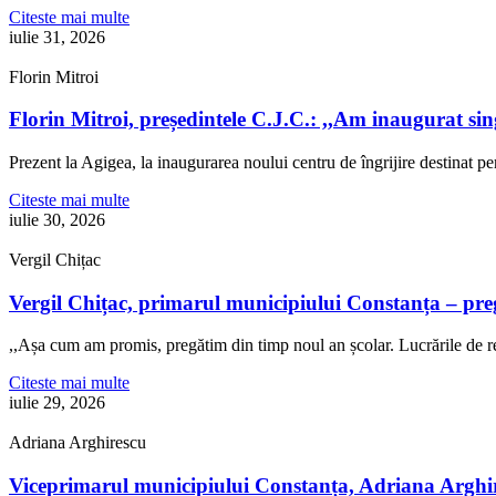
Citeste mai multe
iulie 31, 2026
Florin Mitroi
Florin Mitroi, președintele C.J.C.: ,,Am inaugurat si
Prezent la Agigea, la inaugurarea noului centru de îngrijire destinat p
Citeste mai multe
iulie 30, 2026
Vergil Chițac
Vergil Chițac, primarul municipiului Constanța – pre
,,Așa cum am promis, pregătim din timp noul an școlar. Lucrările de re
Citeste mai multe
iulie 29, 2026
Adriana Arghirescu
Viceprimarul municipiului Constanța, Adriana Arghire