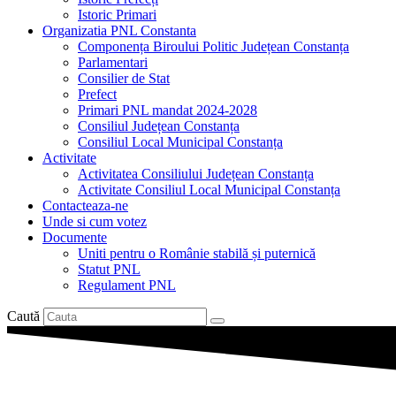
Istoric Primari
Organizatia PNL Constanta
Componența Biroului Politic Județean Constanța
Parlamentari
Consilier de Stat
Prefect
Primari PNL mandat 2024-2028
Consiliul Județean Constanța
Consiliul Local Municipal Constanța
Activitate
Activitatea Consiliului Județean Constanța
Activitate Consiliul Local Municipal Constanța
Contacteaza-ne
Unde si cum votez
Documente
Uniti pentru o Românie stabilă și puternică
Statut PNL
Regulament PNL
Caută