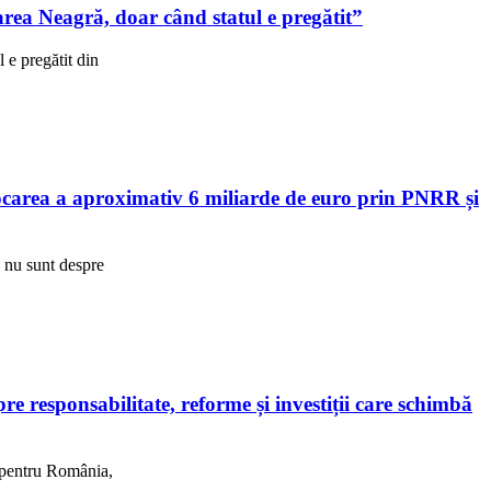
ea Neagră, doar când statul e pregătit”
e pregătit din
area a aproximativ 6 miliarde de euro prin PNRR și
R nu sunt despre
 responsabilitate, reforme și investiții care schimbă
, pentru România,