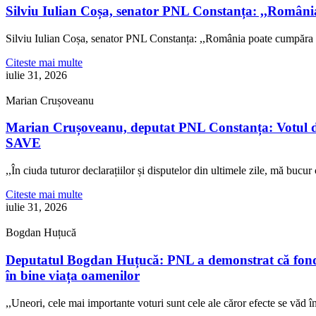
Silviu Iulian Coșa, senator PNL Constanța: ,,Români
Silviu Iulian Coșa, senator PNL Constanța: ,,România poate cumpăra 
Citeste mai multe
iulie 31, 2026
Marian Crușoveanu
Marian Crușoveanu, deputat PNL Constanța: Votul di
SAVE
,,În ciuda tuturor declarațiilor și disputelor din ultimele zile, mă buc
Citeste mai multe
iulie 31, 2026
Bogdan Huțucă
Deputatul Bogdan Huțucă: PNL a demonstrat că fonduril
în bine viața oamenilor
,,Uneori, cele mai importante voturi sunt cele ale căror efecte se văd