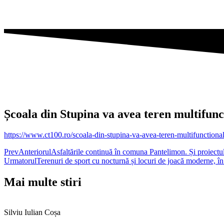
Școala din Stupina va avea teren multifunc
https://www.ct100.ro/scoala-din-stupina-va-avea-teren-multifunctiona
Prev
Anteriorul
Asfaltările continuă în comuna Pantelimon. Și proiectul 
Urmatorul
Terenuri de sport cu nocturnă și locuri de joacă moderne, 
Mai multe stiri
Silviu Iulian Coșa