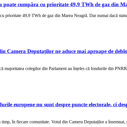
a poate cumpăra cu prioritate 49,9 TWh de gaz din Mar
cu prioritate 49,9 TWh de gaz din Marea Neagră. Dar numai dacă statul 
n Camera Deputaților ne aduce mai aproape de debloc
ur că majoritatea colegilor din Parlament au înțeles că fondurile din PNR
e europene nu sunt despre puncte electorale, ci despre
 în timp, în fiecare comunitate. Votul din Camera Deputaților a însemnat