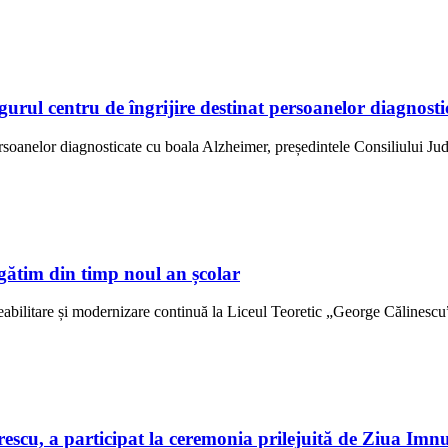
ngurul centru de îngrijire destinat persoanelor diagno
ersoanelor diagnosticate cu boala Alzheimer, președintele Consiliului Jud
gătim din timp noul an școlar
abilitare și modernizare continuă la Liceul Teoretic „George Călinescu” 
scu, a participat la ceremonia prilejuită de Ziua Imn