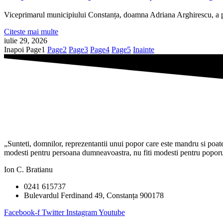
Viceprimarul municipiului Constanța, doamna Adriana Arghirescu, a pa
Citeste mai multe
iulie 29, 2026
Inapoi
Page
1
Page
2
Page
3
Page
4
Page
5
Inainte
„Sunteti, domnilor, reprezentantii unui popor care este mandru si poate f
modesti pentru persoana dumneavoastra, nu fiti modesti pentru poporul 
Ion C. Bratianu
0241 615737
Bulevardul Ferdinand 49, Constanța 900178
Facebook-f
Twitter
Instagram
Youtube