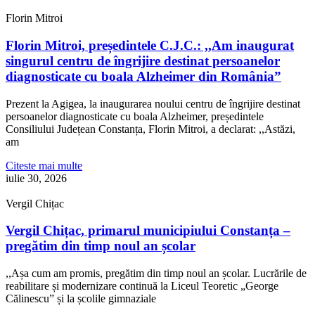
Florin Mitroi
Florin Mitroi, președintele C.J.C.: ,,Am inaugurat
singurul centru de îngrijire destinat persoanelor
diagnosticate cu boala Alzheimer din România”
Prezent la Agigea, la inaugurarea noului centru de îngrijire destinat
persoanelor diagnosticate cu boala Alzheimer, președintele
Consiliului Județean Constanța, Florin Mitroi, a declarat: ,,Astăzi,
am
Citeste mai multe
iulie 30, 2026
Vergil Chițac
Vergil Chițac, primarul municipiului Constanța –
pregătim din timp noul an școlar
,,Așa cum am promis, pregătim din timp noul an școlar. Lucrările de
reabilitare și modernizare continuă la Liceul Teoretic „George
Călinescu” și la școlile gimnaziale