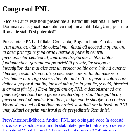
Congresul PNL
Nicolae Ciucă este noul președinte al Partidului Național Liberal!
Domnia sa a câștigat mandatul cu moțiunea intitulată „Uniți pentru o
Românie stabilă și puternică”.
Președintele PNL al filialei Constanța, Bogdan Huțucă a declarat:
„
Am apreciat, alături de colegii mei, faptul că această moțiune are
la bază principiile și valorile liberale și pune în centrul
preocupărilor cetățeanul, apărarea drepturilor si libertăților
fundamentale, garantarea proprietății private, încurajarea
investițiilor, dar mai ales este un proiect politic care îmbină curente
liberale, creștin-democrate și elemente care să fundamenteze o
deschidere mai largă spre o dreaptă unită. Am regăsit și valori care
definesc poporul român, iar aici mă refer la familie, școală, biserică
și armata țării.(…)
De-a lungul anilor, PNL a demonstrat că are
puterea/potențialul de a genera leadership și stabilitate politică și
guvernamentală pentru România, indiferent de situație sau context.
Vreau să cred că o Românie puternică și stabilă are la bază un PNL
unit, alături de prim ministrul și de președintele României.”
Prev
Anteriorul
Mihaela Andrei: PNL are o singură voce în această
criză, care va aduce mai multă stabilitate, predictibilitate și coerență
Urmatorul
Mihai Lupu și Gheorghe hagi doresc să înființeze o