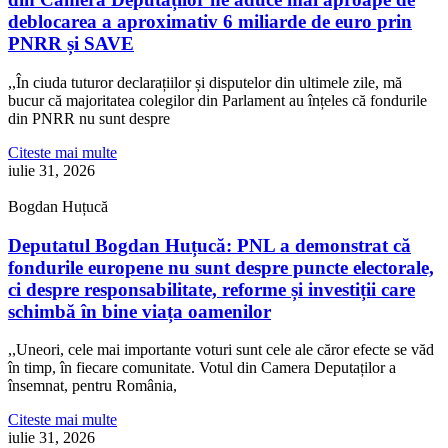
deblocarea a aproximativ 6 miliarde de euro prin
PNRR și SAVE
,,În ciuda tuturor declarațiilor și disputelor din ultimele zile, mă
bucur că majoritatea colegilor din Parlament au înțeles că fondurile
din PNRR nu sunt despre
Citeste mai multe
iulie 31, 2026
Bogdan Huțucă
Deputatul Bogdan Huțucă: PNL a demonstrat că
fondurile europene nu sunt despre puncte electorale,
ci despre responsabilitate, reforme și investiții care
schimbă în bine viața oamenilor
,,Uneori, cele mai importante voturi sunt cele ale căror efecte se văd
în timp, în fiecare comunitate. Votul din Camera Deputaților a
însemnat, pentru România,
Citeste mai multe
iulie 31, 2026