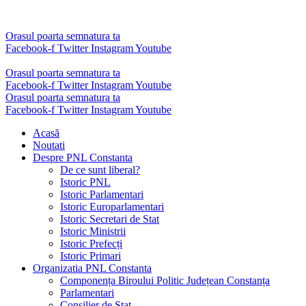
Sari
la
conținut
Orasul poarta semnatura ta
Facebook-f
Twitter
Instagram
Youtube
Orasul poarta semnatura ta
Facebook-f
Twitter
Instagram
Youtube
Orasul poarta semnatura ta
Facebook-f
Twitter
Instagram
Youtube
Acasă
Noutati
Despre PNL Constanta
De ce sunt liberal?
Istoric PNL
Istoric Parlamentari
Istoric Europarlamentari
Istoric Secretari de Stat
Istoric Ministrii
Istoric Prefecți
Istoric Primari
Organizatia PNL Constanta
Componența Biroului Politic Județean Constanța
Parlamentari
Consilier de Stat