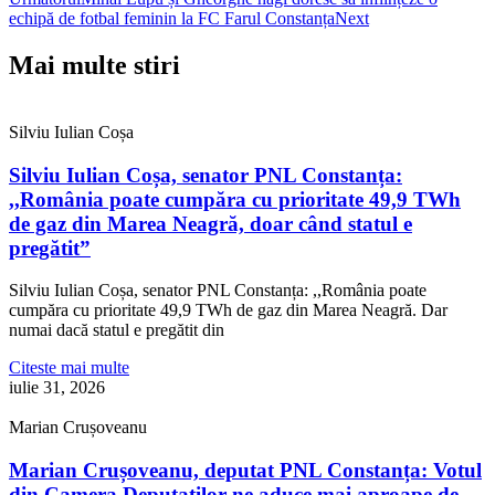
echipă de fotbal feminin la FC Farul Constanța
Next
Mai multe stiri
Silviu Iulian Coșa
Silviu Iulian Coșa, senator PNL Constanța:
,,România poate cumpăra cu prioritate 49,9 TWh
de gaz din Marea Neagră, doar când statul e
pregătit”
Silviu Iulian Coșa, senator PNL Constanța: ,,România poate
cumpăra cu prioritate 49,9 TWh de gaz din Marea Neagră. Dar
numai dacă statul e pregătit din
Citeste mai multe
iulie 31, 2026
Marian Crușoveanu
Marian Crușoveanu, deputat PNL Constanța: Votul
din Camera Deputaților ne aduce mai aproape de