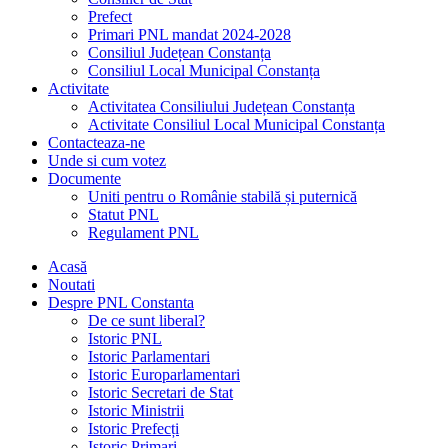
Prefect
Primari PNL mandat 2024-2028
Consiliul Județean Constanța
Consiliul Local Municipal Constanța
Activitate
Activitatea Consiliului Județean Constanța
Activitate Consiliul Local Municipal Constanța
Contacteaza-ne
Unde si cum votez
Documente
Uniti pentru o Românie stabilă și puternică
Statut PNL
Regulament PNL
Acasă
Noutati
Despre PNL Constanta
De ce sunt liberal?
Istoric PNL
Istoric Parlamentari
Istoric Europarlamentari
Istoric Secretari de Stat
Istoric Ministrii
Istoric Prefecți
Istoric Primari