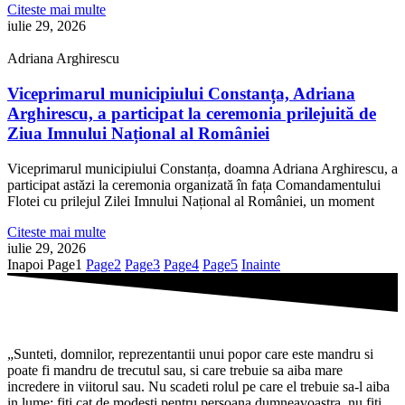
Citeste mai multe
iulie 29, 2026
Adriana Arghirescu
Viceprimarul municipiului Constanța, Adriana
Arghirescu, a participat la ceremonia prilejuită de
Ziua Imnului Național al României
Viceprimarul municipiului Constanța, doamna Adriana Arghirescu, a
participat astăzi la ceremonia organizată în fața Comandamentului
Flotei cu prilejul Zilei Imnului Național al României, un moment
Citeste mai multe
iulie 29, 2026
Inapoi
Page
1
Page
2
Page
3
Page
4
Page
5
Inainte
„Sunteti, domnilor, reprezentantii unui popor care este mandru si
poate fi mandru de trecutul sau, si care trebuie sa aiba mare
incredere in viitorul sau. Nu scadeti rolul pe care el trebuie sa-l aiba
in lume; fiti cat de modesti pentru persoana dumneavoastra, nu fiti