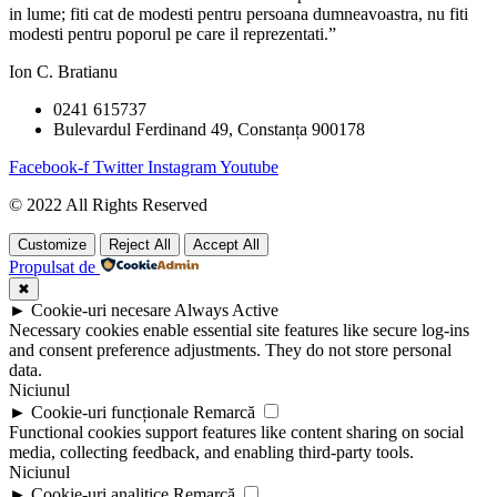
in lume; fiti cat de modesti pentru persoana dumneavoastra, nu fiti
modesti pentru poporul pe care il reprezentati.”
Ion C. Bratianu
0241 615737
Bulevardul Ferdinand 49, Constanța 900178
Facebook-f
Twitter
Instagram
Youtube
© 2022 All Rights Reserved
Customize
Reject All
Accept All
Propulsat de
✖
►
Cookie-uri necesare
Always Active
Necessary cookies enable essential site features like secure log-ins
and consent preference adjustments. They do not store personal
data.
Niciunul
►
Cookie-uri funcționale
Remarcă
Functional cookies support features like content sharing on social
media, collecting feedback, and enabling third-party tools.
Niciunul
►
Cookie-uri analitice
Remarcă