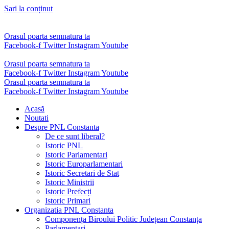
Sari la conținut
Orasul poarta semnatura ta
Facebook-f
Twitter
Instagram
Youtube
Orasul poarta semnatura ta
Facebook-f
Twitter
Instagram
Youtube
Orasul poarta semnatura ta
Facebook-f
Twitter
Instagram
Youtube
Acasă
Noutati
Despre PNL Constanta
De ce sunt liberal?
Istoric PNL
Istoric Parlamentari
Istoric Europarlamentari
Istoric Secretari de Stat
Istoric Ministrii
Istoric Prefecți
Istoric Primari
Organizatia PNL Constanta
Componența Biroului Politic Județean Constanța
Parlamentari