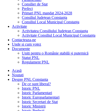
Consilier de Stat
Prefect
Primari PNL mandat 2024-2028
Consiliul Județean Constanța
Consiliul Local Municipal Constanța
Activitate
Activitatea Consiliului Județean Constanța
Activitate Consiliul Local Municipal Constanța
Contacteaza-ne
Unde si cum votez
Documente
Uniti pentru o Românie stabilă și puternică
Statut PNL
Regulament PNL
Acasă
Noutati
Despre PNL Constanta
De ce sunt liberal?
Istoric PNL
Istoric Parlamentari
Istoric Europarlamentari
Istoric Secretari de Stat
Istoric Ministrii
Istoric Prefecți