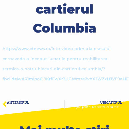
cartierul
Columbia
https://www.ctnews.ro/foto-video-primaria-orasului-
cernavoda-a-inceput-lucrarile-pentru-reabilitarea-
termica-a-patru-blocuri-din-cartierul-columbia/?
fbclid=IwAR1mIpo6j8KrfFwXr3UGWmse2vbXJWZxHJVE9aL1
ANTERIORUL
URMATORUL
Consiliul Local Constanța a aprobat ieftinirea energiei termice cu 11,76 lei/gigacalorie
Încă un pas pentru realizarea celui mai frumos parc din Constanța