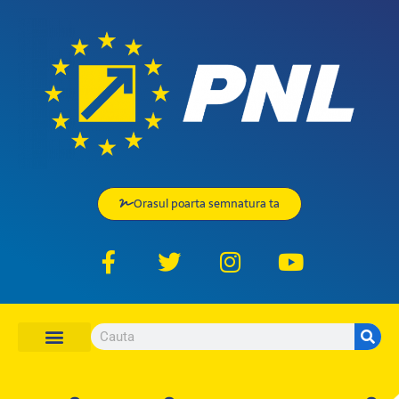
Orasul poarta semnatura ta