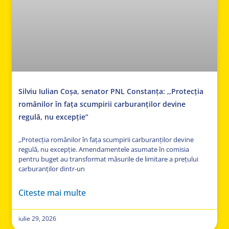
Silviu Iulian Coșa, senator PNL Constanța: ,,Protecția
românilor în fața scumpirii carburanților devine
regulă, nu excepție”
,,Protecția românilor în fața scumpirii carburanților devine
regulă, nu excepție. Amendamentele asumate în comisia
pentru buget au transformat măsurile de limitare a prețului
carburanților dintr-un
Citeste mai multe
iulie 29, 2026