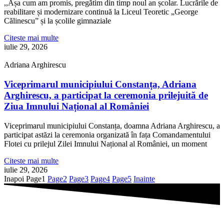
,,Așa cum am promis, pregătim din timp noul an școlar. Lucrările de
reabilitare și modernizare continuă la Liceul Teoretic „George
Călinescu” și la școlile gimnaziale
Citeste mai multe
iulie 29, 2026
Adriana Arghirescu
Viceprimarul municipiului Constanța, Adriana
Arghirescu, a participat la ceremonia prilejuită de
Ziua Imnului Național al României
Viceprimarul municipiului Constanța, doamna Adriana Arghirescu, a
participat astăzi la ceremonia organizată în fața Comandamentului
Flotei cu prilejul Zilei Imnului Național al României, un moment
Citeste mai multe
iulie 29, 2026
Inapoi
Page
1
Page
2
Page
3
Page
4
Page
5
Inainte