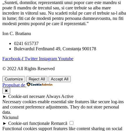
„Sunteti, domnilor, reprezentantii unui popor care este mandru si
poate fi mandru de trecutul sau, si care trebuie sa aiba mare
incredere in viitorul sau. Nu scadeti rolul pe care el trebuie sa-l aiba
in lume; fiti cat de modesti pentru persoana dumneavoastra, nu fiti
modesti pentru poporul pe care il reprezentati.”
Ion C. Bratianu
0241 615737
Bulevardul Ferdinand 49, Constanța 900178
Facebook-f
Twitter
Instagram
Youtube
© 2022 All Rights Reserved
Customize
Reject All
Accept All
Propulsat de
✖
►
Cookie-uri necesare
Always Active
Necessary cookies enable essential site features like secure log-ins
and consent preference adjustments. They do not store personal
data.
Niciunul
►
Cookie-uri funcționale
Remarcă
Functional cookies support features like content sharing on social