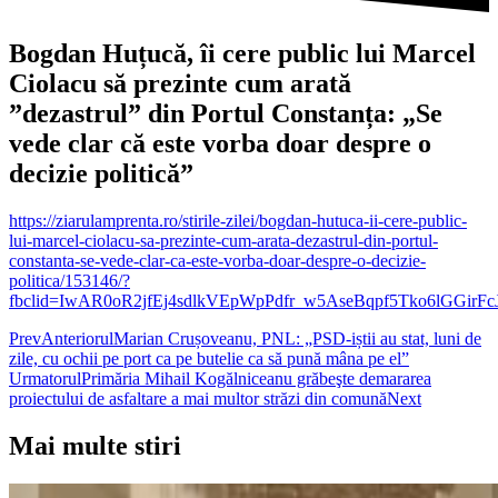
Bogdan Huțucă, îi cere public lui Marcel
Ciolacu să prezinte cum arată
”dezastrul” din Portul Constanța: „Se
vede clar că este vorba doar despre o
decizie politică”
https://ziarulamprenta.ro/stirile-zilei/bogdan-hutuca-ii-cere-public-
lui-marcel-ciolacu-sa-prezinte-cum-arata-dezastrul-din-portul-
constanta-se-vede-clar-ca-este-vorba-doar-despre-o-decizie-
politica/153146/?
fbclid=IwAR0oR2jfEj4sdlkVEpWpPdfr_w5AseBqpf5Tko6lGGir
Prev
Anteriorul
Marian Crușoveanu, PNL: „PSD-iștii au stat, luni de
zile, cu ochii pe port ca pe butelie ca să pună mâna pe el”
Urmatorul
Primăria Mihail Kogălniceanu grăbeşte demararea
proiectului de asfaltare a mai multor străzi din comună
Next
Mai multe stiri