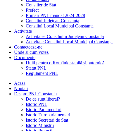
Consilier de Stat
Prefect
Primari PNL mandat 2024-2028
Consiliul Județean Constanța
Consiliul Local Municipal Constanța
Activitate
Activitatea Consiliului Județean Constanța
Activitate Consiliul Local Municipal Constanța
Contacteaza-ne
Unde si cum votez
Documente
Uniti pentru o Românie stabilă și puternică
Statut PNL
Regulament PNL
Acasă
Noutati
Despre PNL Constanta
De ce sunt liberal?
Istoric PNL
Istoric Parlamentari
Istoric Europarlamentari
Istoric Secretari de Stat
Istoric Ministrii
Istoric Prefecți