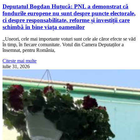
Deputatul Bogdan Huțucă: PNL a demonstrat că
fondurile europene nu sunt despre puncte electorale,
ci despre responsabilitate, reforme și investiții care
schimbă în bine viața oamenilor
,,Uneori, cele mai importante voturi sunt cele ale căror efecte se văd
în timp, în fiecare comunitate. Votul din Camera Deputaților a
însemnat, pentru România,
Citeste mai multe
iulie 31, 2026