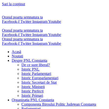
Sari la conținut
Orasul poarta semnatura ta
Facebook-f
Twitter
Instagram
Youtube
Orasul poarta semnatura ta
Facebook-f
Twitter
Instagram
Youtube
Orasul poarta semnatura ta
Facebook-f
Twitter
Instagram
Youtube
Acasă
Noutati
Despre PNL Constanta
De ce sunt liberal?
Istoric PNL
Istoric Parlamentari
Istoric Europarlamentari
Istoric Secretari de Stat
Istoric Ministrii
Istoric Prefecți
Istoric Primari
Organizatia PNL Constanta
Componența Biroului Politic Județean Constanța
Parlamentari