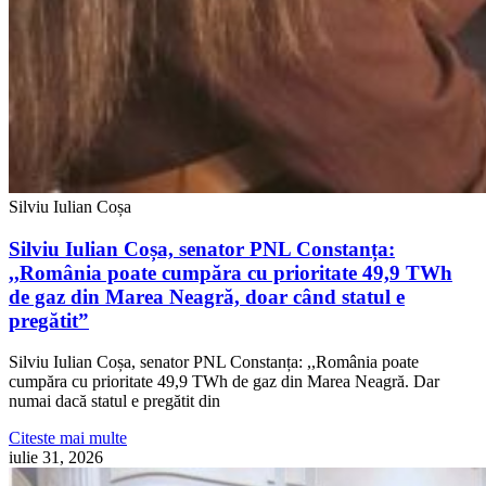
Silviu Iulian Coșa
Silviu Iulian Coșa, senator PNL Constanța:
,,România poate cumpăra cu prioritate 49,9 TWh
de gaz din Marea Neagră, doar când statul e
pregătit”
Silviu Iulian Coșa, senator PNL Constanța: ,,România poate
cumpăra cu prioritate 49,9 TWh de gaz din Marea Neagră. Dar
numai dacă statul e pregătit din
Citeste mai multe
iulie 31, 2026