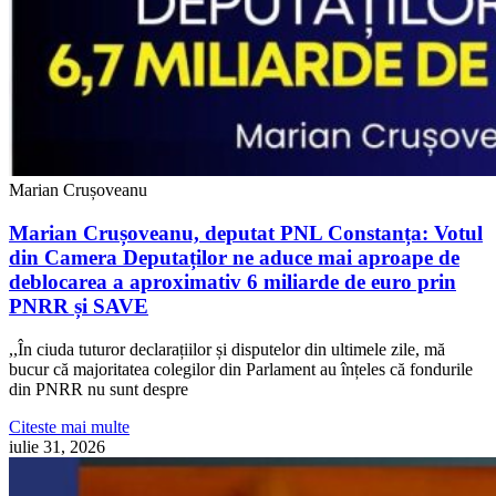
Marian Crușoveanu
Marian Crușoveanu, deputat PNL Constanța: Votul
din Camera Deputaților ne aduce mai aproape de
deblocarea a aproximativ 6 miliarde de euro prin
PNRR și SAVE
,,În ciuda tuturor declarațiilor și disputelor din ultimele zile, mă
bucur că majoritatea colegilor din Parlament au înțeles că fondurile
din PNRR nu sunt despre
Citeste mai multe
iulie 31, 2026