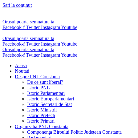
Sari la conținut
Orasul poarta semnatura ta
Facebook-f
Twitter
Instagram
Youtube
Orasul poarta semnatura ta
Facebook-f
Twitter
Instagram
Youtube
Orasul poarta semnatura ta
Facebook-f
Twitter
Instagram
Youtube
Acasă
Noutati
Despre PNL Constanta
De ce sunt liberal?
Istoric PNL
Istoric Parlamentari
Istoric Europarlamentari
Istoric Secretari de Stat
Istoric Ministrii
Istoric Prefecți
Istoric Primari
Organizatia PNL Constanta
Componența Biroului Politic Județean Constanța
Parlamentari