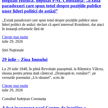
Bogdan Huțucă, deputat PNL Constanța: ,,Există
paradoxuri care spun totul despre pozițiile publice
unor lideri politici de astăzi”
,,Există paradoxuri care spun totul despre pozițiile publice unor
lideri politici de astăzi: declari că aperi interesul României, dar ataci
în instanță reformele fără de
Citeste mai multe
iulie 29, 2026
Știri Naționale
29 iulie – Ziua Imnului
La 29 iulie 1848, în plină Revoluție pașoptistă, la Râmnicu Vâlcea,
răsuna pentru prima dată cântecul „Deșteaptă-te, române!”, pe
versurile poemului „Un răsunet”, scris de
Citeste mai multe
iulie 29, 2026
Consiliul Județean Constanța
A fost inaugurat noul Centru de îngrijire a