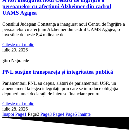
persoanelor cu afecțiuni Alzheimer din cadrul
UAMS Agigea
Consiliul Județean Constanța a inaugurat noul Centru de îngrijire a
persoanelor cu afecțiuni Alzheimer din cadrul UAMS Agigea, o
investiție de peste 8,4 milioane de
Citeste mai multe
iulie 29, 2026
Știri Naționale
PNL susține transpareța și integritatea publică
Parlamentarii PNL au depus, alături de parlamentarii USR, un
amendament la legea integrității prin care se introduce obligația
depunerii unei declarații de interese financiare pentru
Citeste mai multe
iulie 28, 2026
Inapoi
Page
1
Page
2
Page
3
Page
4
Page
5
Inainte