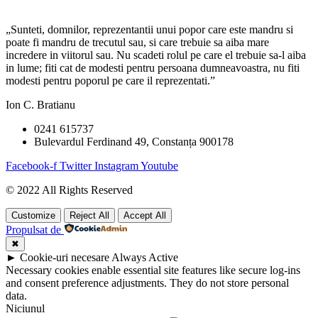
„Sunteti, domnilor, reprezentantii unui popor care este mandru si
poate fi mandru de trecutul sau, si care trebuie sa aiba mare
incredere in viitorul sau. Nu scadeti rolul pe care el trebuie sa-l aiba
in lume; fiti cat de modesti pentru persoana dumneavoastra, nu fiti
modesti pentru poporul pe care il reprezentati.”
Ion C. Bratianu
0241 615737
Bulevardul Ferdinand 49, Constanța 900178
Facebook-f
Twitter
Instagram
Youtube
© 2022 All Rights Reserved
Customize
Reject All
Accept All
Propulsat de
✖
►
Cookie-uri necesare
Always Active
Necessary cookies enable essential site features like secure log-ins
and consent preference adjustments. They do not store personal
data.
Niciunul