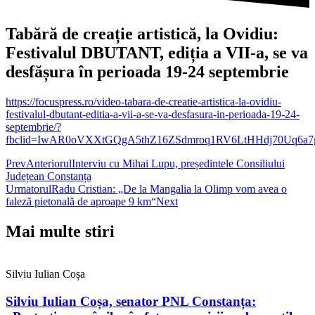
Tabără de creație artistică, la Ovidiu:
Festivalul DBUTANT, ediția a VII-a, se va
desfășura în perioada 19-24 septembrie
https://focuspress.ro/video-tabara-de-creatie-artistica-la-ovidiu-
festivalul-dbutant-editia-a-vii-a-se-va-desfasura-in-perioada-19-24-
septembrie/?
fbclid=IwAR0oVXXtGQgA5thZ16ZSdmroq1RV6LtHHdj70Uq6a
Prev
Anteriorul
Interviu cu Mihai Lupu, președintele Consiliului
Județean Constanța
Urmatorul
Radu Cristian: „De la Mangalia la Olimp vom avea o
faleză pietonală de aproape 9 km“
Next
Mai multe stiri
Silviu Iulian Coșa
Silviu Iulian Coșa, senator PNL Constanța: