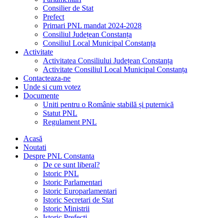
Consilier de Stat
Prefect
Primari PNL mandat 2024-2028
Consiliul Județean Constanța
Consiliul Local Municipal Constanța
Activitate
Activitatea Consiliului Județean Constanța
Activitate Consiliul Local Municipal Constanța
Contacteaza-ne
Unde si cum votez
Documente
Uniti pentru o Românie stabilă și puternică
Statut PNL
Regulament PNL
Acasă
Noutati
Despre PNL Constanta
De ce sunt liberal?
Istoric PNL
Istoric Parlamentari
Istoric Europarlamentari
Istoric Secretari de Stat
Istoric Ministrii
Istoric Prefecți