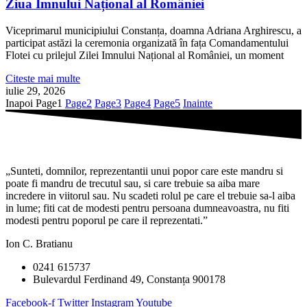
Ziua Imnului Național al României
Viceprimarul municipiului Constanța, doamna Adriana Arghirescu, a
participat astăzi la ceremonia organizată în fața Comandamentului
Flotei cu prilejul Zilei Imnului Național al României, un moment
Citeste mai multe
iulie 29, 2026
Inapoi
Page
1
Page
2
Page
3
Page
4
Page
5
Inainte
„Sunteti, domnilor, reprezentantii unui popor care este mandru si
poate fi mandru de trecutul sau, si care trebuie sa aiba mare
incredere in viitorul sau. Nu scadeti rolul pe care el trebuie sa-l aiba
in lume; fiti cat de modesti pentru persoana dumneavoastra, nu fiti
modesti pentru poporul pe care il reprezentati.”
Ion C. Bratianu
0241 615737
Bulevardul Ferdinand 49, Constanța 900178
Facebook-f
Twitter
Instagram
Youtube