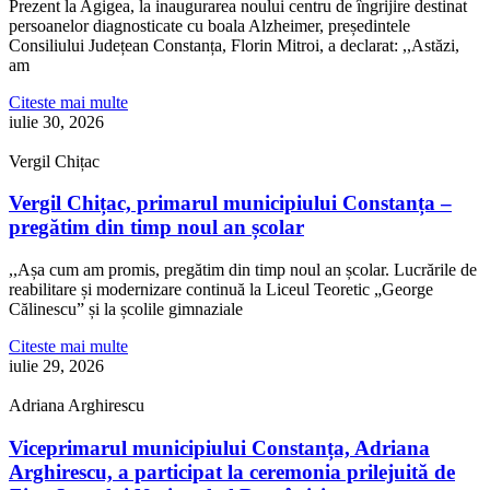
Prezent la Agigea, la inaugurarea noului centru de îngrijire destinat
persoanelor diagnosticate cu boala Alzheimer, președintele
Consiliului Județean Constanța, Florin Mitroi, a declarat: ,,Astăzi,
am
Citeste mai multe
iulie 30, 2026
Vergil Chițac
Vergil Chițac, primarul municipiului Constanța –
pregătim din timp noul an școlar
,,Așa cum am promis, pregătim din timp noul an școlar. Lucrările de
reabilitare și modernizare continuă la Liceul Teoretic „George
Călinescu” și la școlile gimnaziale
Citeste mai multe
iulie 29, 2026
Adriana Arghirescu
Viceprimarul municipiului Constanța, Adriana
Arghirescu, a participat la ceremonia prilejuită de