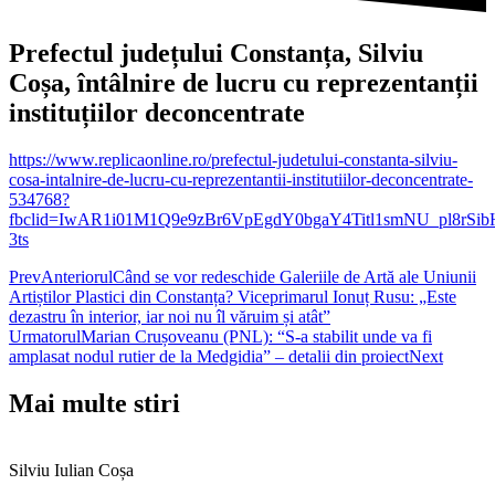
Prefectul județului Constanța, Silviu
Coșa, întâlnire de lucru cu reprezentanții
instituțiilor deconcentrate
https://www.replicaonline.ro/prefectul-judetului-constanta-silviu-
cosa-intalnire-de-lucru-cu-reprezentantii-institutiilor-deconcentrate-
534768?
fbclid=IwAR1i01M1Q9e9zBr6VpEgdY0bgaY4Titl1smNU_pl8rSi
3ts
Prev
Anteriorul
Când se vor redeschide Galeriile de Artă ale Uniunii
Artiștilor Plastici din Constanța? Viceprimarul Ionuț Rusu: „Este
dezastru în interior, iar noi nu îl văruim și atât”
Urmatorul
Marian Crușoveanu (PNL): “S-a stabilit unde va fi
amplasat nodul rutier de la Medgidia” – detalii din proiect
Next
Mai multe stiri
Silviu Iulian Coșa