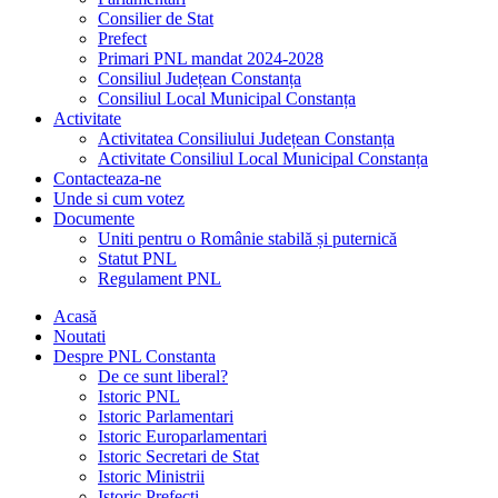
Consilier de Stat
Prefect
Primari PNL mandat 2024-2028
Consiliul Județean Constanța
Consiliul Local Municipal Constanța
Activitate
Activitatea Consiliului Județean Constanța
Activitate Consiliul Local Municipal Constanța
Contacteaza-ne
Unde si cum votez
Documente
Uniti pentru o Românie stabilă și puternică
Statut PNL
Regulament PNL
Acasă
Noutati
Despre PNL Constanta
De ce sunt liberal?
Istoric PNL
Istoric Parlamentari
Istoric Europarlamentari
Istoric Secretari de Stat
Istoric Ministrii
Istoric Prefecți