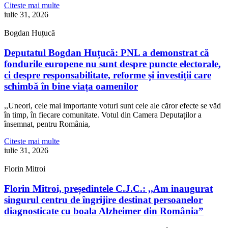
Citeste mai multe
iulie 31, 2026
Bogdan Huțucă
Deputatul Bogdan Huțucă: PNL a demonstrat că
fondurile europene nu sunt despre puncte electorale,
ci despre responsabilitate, reforme și investiții care
schimbă în bine viața oamenilor
,,Uneori, cele mai importante voturi sunt cele ale căror efecte se văd
în timp, în fiecare comunitate. Votul din Camera Deputaților a
însemnat, pentru România,
Citeste mai multe
iulie 31, 2026
Florin Mitroi
Florin Mitroi, președintele C.J.C.: ,,Am inaugurat
singurul centru de îngrijire destinat persoanelor
diagnosticate cu boala Alzheimer din România”