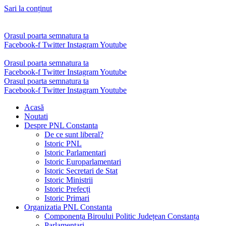
Sari la conținut
Orasul poarta semnatura ta
Facebook-f
Twitter
Instagram
Youtube
Orasul poarta semnatura ta
Facebook-f
Twitter
Instagram
Youtube
Orasul poarta semnatura ta
Facebook-f
Twitter
Instagram
Youtube
Acasă
Noutati
Despre PNL Constanta
De ce sunt liberal?
Istoric PNL
Istoric Parlamentari
Istoric Europarlamentari
Istoric Secretari de Stat
Istoric Ministrii
Istoric Prefecți
Istoric Primari
Organizatia PNL Constanta
Componența Biroului Politic Județean Constanța
Parlamentari