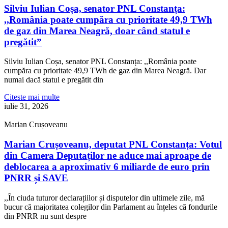
Silviu Iulian Coșa, senator PNL Constanța:
,,România poate cumpăra cu prioritate 49,9 TWh
de gaz din Marea Neagră, doar când statul e
pregătit”
Silviu Iulian Coșa, senator PNL Constanța: ,,România poate
cumpăra cu prioritate 49,9 TWh de gaz din Marea Neagră. Dar
numai dacă statul e pregătit din
Citeste mai multe
iulie 31, 2026
Marian Crușoveanu
Marian Crușoveanu, deputat PNL Constanța: Votul
din Camera Deputaților ne aduce mai aproape de
deblocarea a aproximativ 6 miliarde de euro prin
PNRR și SAVE
,,În ciuda tuturor declarațiilor și disputelor din ultimele zile, mă
bucur că majoritatea colegilor din Parlament au înțeles că fondurile
din PNRR nu sunt despre