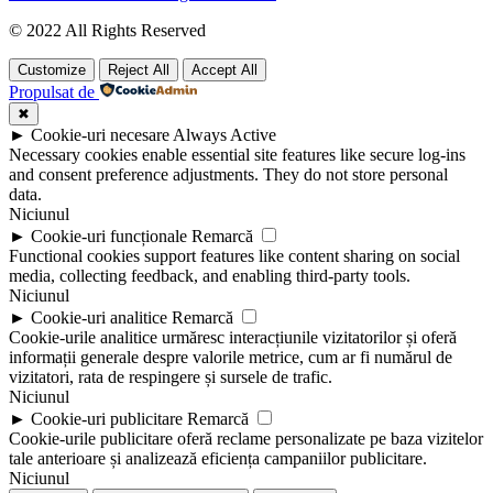
© 2022 All Rights Reserved
Customize
Reject All
Accept All
Propulsat de
✖
►
Cookie-uri necesare
Always Active
Necessary cookies enable essential site features like secure log-ins
and consent preference adjustments. They do not store personal
data.
Niciunul
►
Cookie-uri funcționale
Remarcă
Functional cookies support features like content sharing on social
media, collecting feedback, and enabling third-party tools.
Niciunul
►
Cookie-uri analitice
Remarcă
Cookie-urile analitice urmăresc interacțiunile vizitatorilor și oferă
informații generale despre valorile metrice, cum ar fi numărul de
vizitatori, rata de respingere și sursele de trafic.
Niciunul
►
Cookie-uri publicitare
Remarcă
Cookie-urile publicitare oferă reclame personalizate pe baza vizitelor
tale anterioare și analizează eficiența campaniilor publicitare.
Niciunul