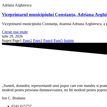
Adriana Arghirescu
Viceprimarul municipiului Constanța, Adriana Arghire
Viceprimarul municipiului Constanța, doamna Adriana Arghirescu, a pa
Citeste mai multe
iulie 29, 2026
Inapoi
Page
1
Page
2
Page
3
Page
4
Page
5
Inainte
„Sunteti, domnilor, reprezentantii unui popor care este mandru si poate f
modesti pentru persoana dumneavoastra, nu fiti modesti pentru poporul 
Ion C. Bratianu
0241 615737