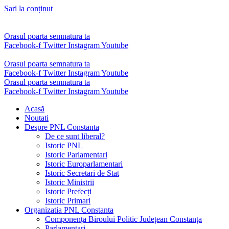
Sari la conținut
Orasul poarta semnatura ta
Facebook-f
Twitter
Instagram
Youtube
Orasul poarta semnatura ta
Facebook-f
Twitter
Instagram
Youtube
Orasul poarta semnatura ta
Facebook-f
Twitter
Instagram
Youtube
Acasă
Noutati
Despre PNL Constanta
De ce sunt liberal?
Istoric PNL
Istoric Parlamentari
Istoric Europarlamentari
Istoric Secretari de Stat
Istoric Ministrii
Istoric Prefecți
Istoric Primari
Organizatia PNL Constanta
Componența Biroului Politic Județean Constanța
Parlamentari