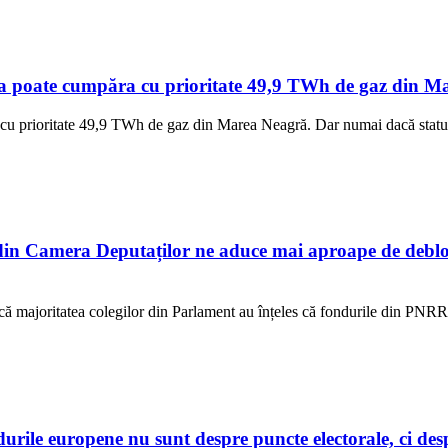
a poate cumpăra cu prioritate 49,9 TWh de gaz din Mar
cu prioritate 49,9 TWh de gaz din Marea Neagră. Dar numai dacă statul 
n Camera Deputaților ne aduce mai aproape de debloc
ur că majoritatea colegilor din Parlament au înțeles că fondurile din PNR
e europene nu sunt despre puncte electorale, ci despre