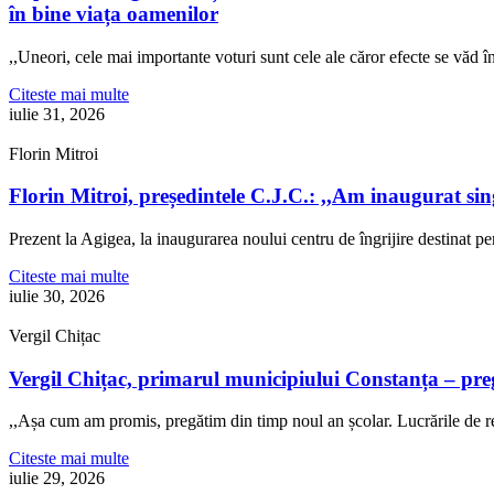
în bine viața oamenilor
,,Uneori, cele mai importante voturi sunt cele ale căror efecte se văd
Citeste mai multe
iulie 31, 2026
Florin Mitroi
Florin Mitroi, președintele C.J.C.: ,,Am inaugurat si
Prezent la Agigea, la inaugurarea noului centru de îngrijire destinat p
Citeste mai multe
iulie 30, 2026
Vergil Chițac
Vergil Chițac, primarul municipiului Constanța – pre
,,Așa cum am promis, pregătim din timp noul an școlar. Lucrările de re
Citeste mai multe
iulie 29, 2026