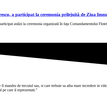
scu, a participat la ceremonia prilejuită de Ziua Imn
rticipat astăzi la ceremonia organizată în fața Comandamentului Flotei
i mandru de trecutul sau, si care trebuie sa aiba mare incredere in viitoru
pe care il reprezentati.”