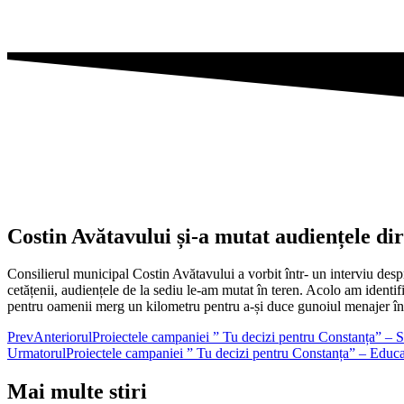
Costin Avătavului și-a mutat audiențele dir
Consilierul municipal Costin Avătavului a vorbit într- un interviu desp
cetățenii, audiențele de la sediu le-am mutat în teren. Acolo am identi
pentru oamenii merg un kilometru pentru a-și duce gunoiul menajer înt
Prev
Anteriorul
Proiectele campaniei ” Tu decizi pentru Constanța” – S
Urmatorul
Proiectele campaniei ” Tu decizi pentru Constanța” – Educa
Mai multe stiri