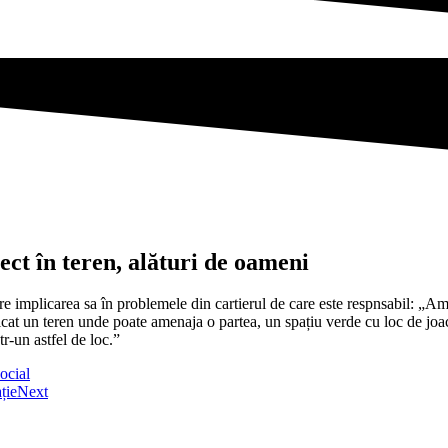
ect în teren, alături de oameni
re implicarea sa în problemele din cartierul de care este respnsabil: „Am 
ficat un teren unde poate amenaja o partea, un spațiu verde cu loc de joa
r-un astfel de loc.”
ocial
ție
Next