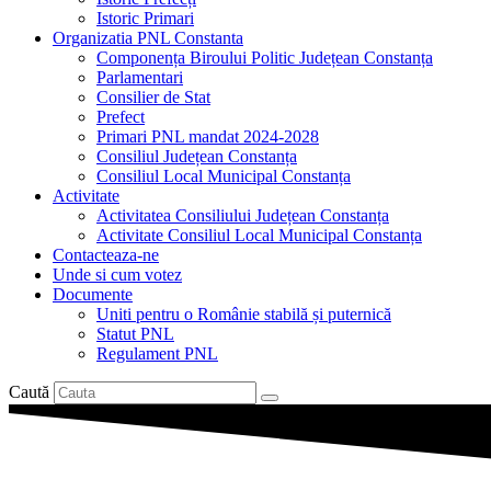
Istoric Primari
Organizatia PNL Constanta
Componența Biroului Politic Județean Constanța
Parlamentari
Consilier de Stat
Prefect
Primari PNL mandat 2024-2028
Consiliul Județean Constanța
Consiliul Local Municipal Constanța
Activitate
Activitatea Consiliului Județean Constanța
Activitate Consiliul Local Municipal Constanța
Contacteaza-ne
Unde si cum votez
Documente
Uniti pentru o Românie stabilă și puternică
Statut PNL
Regulament PNL
Caută