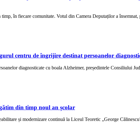
 în timp, în fiecare comunitate. Votul din Camera Deputaților a însemnat
ngurul centru de îngrijire destinat persoanelor diagno
ersoanelor diagnosticate cu boala Alzheimer, președintele Consiliului Jud
gătim din timp noul an școlar
abilitare și modernizare continuă la Liceul Teoretic „George Călinescu” 