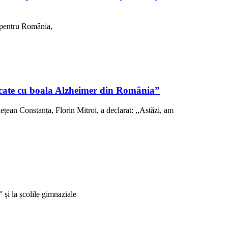
, pentru România,
sticate cu boala Alzheimer din România”
ețean Constanța, Florin Mitroi, a declarat: ,,Astăzi, am
și la școlile gimnaziale