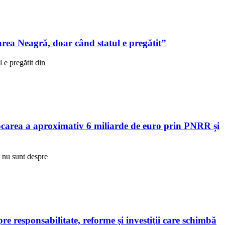
ea Neagră, doar când statul e pregătit”
e pregătit din
area a aproximativ 6 miliarde de euro prin PNRR și
R nu sunt despre
 responsabilitate, reforme și investiții care schimbă