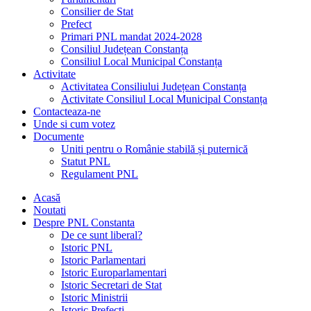
Consilier de Stat
Prefect
Primari PNL mandat 2024-2028
Consiliul Județean Constanța
Consiliul Local Municipal Constanța
Activitate
Activitatea Consiliului Județean Constanța
Activitate Consiliul Local Municipal Constanța
Contacteaza-ne
Unde si cum votez
Documente
Uniti pentru o Românie stabilă și puternică
Statut PNL
Regulament PNL
Acasă
Noutati
Despre PNL Constanta
De ce sunt liberal?
Istoric PNL
Istoric Parlamentari
Istoric Europarlamentari
Istoric Secretari de Stat
Istoric Ministrii
Istoric Prefecți