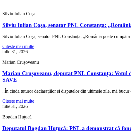
Silviu Iulian Coșa
Silviu Iulian Coșa, senator PNL Constanța: ,,Români
Silviu Iulian Coșa, senator PNL Constanța: ,,România poate cumpăra 
Citeste mai multe
iulie 31, 2026
Marian Crușoveanu
Marian Crușoveanu, deputat PNL Constanța: Votul di
SAVE
,,În ciuda tuturor declarațiilor și disputelor din ultimele zile, mă buc
Citeste mai multe
iulie 31, 2026
Bogdan Huțucă
Deputatul Bogdan Huțucă: PNL a demonstrat că fonduril