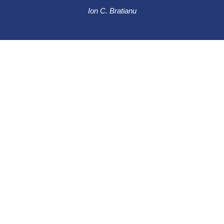
Ion C. Bratianu
0241 615737
Bulevardul Ferdinand 49, Constanța
900178
© 2022 All Rights Reserved