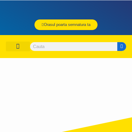
Orasul poarta semnatura ta