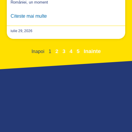
României, un moment
Citeste mai multe
iulie 29, 2026
2
3
4
5
Inainte
Inapoi
1