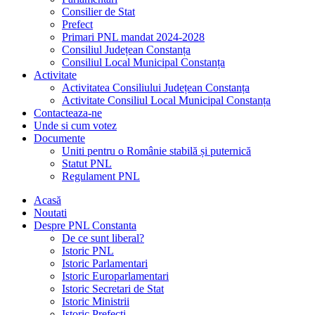
Consilier de Stat
Prefect
Primari PNL mandat 2024-2028
Consiliul Județean Constanța
Consiliul Local Municipal Constanța
Activitate
Activitatea Consiliului Județean Constanța
Activitate Consiliul Local Municipal Constanța
Contacteaza-ne
Unde si cum votez
Documente
Uniti pentru o Românie stabilă și puternică
Statut PNL
Regulament PNL
Acasă
Noutati
Despre PNL Constanta
De ce sunt liberal?
Istoric PNL
Istoric Parlamentari
Istoric Europarlamentari
Istoric Secretari de Stat
Istoric Ministrii
Istoric Prefecți