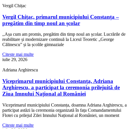
Vergil Chițac
Vergil Chițac, primarul municipiului Constanța –
pregătim din timp noul an școlar
,,Așa cum am promis, pregătim din timp noul an școlar. Lucrările de
reabilitare și modernizare continuă la Liceul Teoretic „George
Călinescu” și la școlile gimnaziale
Citeste mai multe
iulie 29, 2026
Adriana Arghirescu
Viceprimarul municipiului Constanța, Adriana
Arghirescu, a participat la ceremonia prilejuită de
Ziua Imnului Național al României
Viceprimarul municipiului Constanța, doamna Adriana Arghirescu, a
participat astăzi la ceremonia organizată în fața Comandamentului
Flotei cu prilejul Zilei Imnului Național al României, un moment
Citeste mai multe