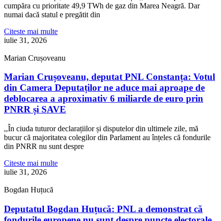
cumpăra cu prioritate 49,9 TWh de gaz din Marea Neagră. Dar
numai dacă statul e pregătit din
Citeste mai multe
iulie 31, 2026
Marian Crușoveanu
Marian Crușoveanu, deputat PNL Constanța: Votul
din Camera Deputaților ne aduce mai aproape de
deblocarea a aproximativ 6 miliarde de euro prin
PNRR și SAVE
,,În ciuda tuturor declarațiilor și disputelor din ultimele zile, mă
bucur că majoritatea colegilor din Parlament au înțeles că fondurile
din PNRR nu sunt despre
Citeste mai multe
iulie 31, 2026
Bogdan Huțucă
Deputatul Bogdan Huțucă: PNL a demonstrat că
fondurile europene nu sunt despre puncte electorale,