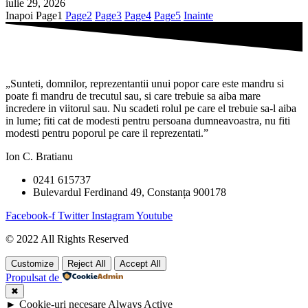
iulie 29, 2026
Inapoi
Page
1
Page
2
Page
3
Page
4
Page
5
Inainte
„Sunteti, domnilor, reprezentantii unui popor care este mandru si
poate fi mandru de trecutul sau, si care trebuie sa aiba mare
incredere in viitorul sau. Nu scadeti rolul pe care el trebuie sa-l aiba
in lume; fiti cat de modesti pentru persoana dumneavoastra, nu fiti
modesti pentru poporul pe care il reprezentati.”
Ion C. Bratianu
0241 615737
Bulevardul Ferdinand 49, Constanța 900178
Facebook-f
Twitter
Instagram
Youtube
© 2022 All Rights Reserved
Customize
Reject All
Accept All
Propulsat de
✖
►
Cookie-uri necesare
Always Active