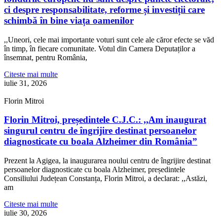
ci despre responsabilitate, reforme și investiții care
schimbă în bine viața oamenilor
,,Uneori, cele mai importante voturi sunt cele ale căror efecte se văd
în timp, în fiecare comunitate. Votul din Camera Deputaților a
însemnat, pentru România,
Citeste mai multe
iulie 31, 2026
Florin Mitroi
Florin Mitroi, președintele C.J.C.: ,,Am inaugurat
singurul centru de îngrijire destinat persoanelor
diagnosticate cu boala Alzheimer din România”
Prezent la Agigea, la inaugurarea noului centru de îngrijire destinat
persoanelor diagnosticate cu boala Alzheimer, președintele
Consiliului Județean Constanța, Florin Mitroi, a declarat: ,,Astăzi,
am
Citeste mai multe
iulie 30, 2026