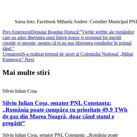
Sursa foto: Facebook Mihaela Andrei- Consilier Municipal PN
Prev
Anteriorul
Deputat Bogdan Huțucă:”Viețile jertfite ale românilor
care au adus libertatea unui întreg popor și eroismul lor merită
cinstite și onorate, pentru că ei au pus libertatea românilor în primul
rând.”
Urmatorul
S-a realizat terenul de sport al Colegiului Național „Mihai
Eminescu”.
Next
Mai multe stiri
Silviu Iulian Coșa
Silviu Iulian Coșa, senator PNL Constanța:
,,România poate cumpăra cu prioritate 49,9 TWh
de gaz din Marea Neagră, doar când statul e
pregătit”
Silviu Iulian Coșa, senator PNL Constanța: ,,România poate