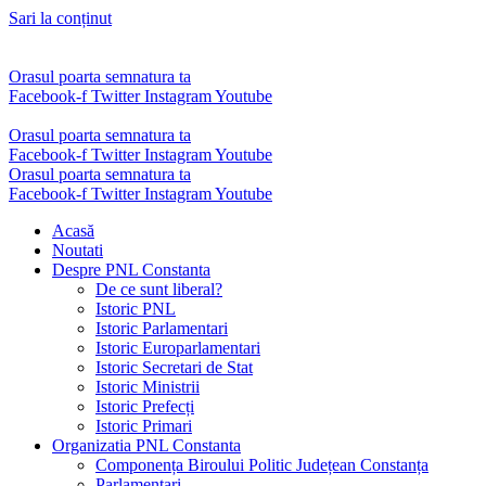
Sari la conținut
Orasul poarta semnatura ta
Facebook-f
Twitter
Instagram
Youtube
Orasul poarta semnatura ta
Facebook-f
Twitter
Instagram
Youtube
Orasul poarta semnatura ta
Facebook-f
Twitter
Instagram
Youtube
Acasă
Noutati
Despre PNL Constanta
De ce sunt liberal?
Istoric PNL
Istoric Parlamentari
Istoric Europarlamentari
Istoric Secretari de Stat
Istoric Ministrii
Istoric Prefecți
Istoric Primari
Organizatia PNL Constanta
Componența Biroului Politic Județean Constanța
Parlamentari