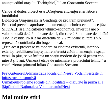
anunțat edilul orașului Techirghiol, Iulian Constantin Soceanu.
Cel de-al doilea proiect este ,,Creșterea eficienței energetice a
imobilului
Biblioteca Orășenească și Grădinița cu program prelungit”.
Proiectul prevede aprobarea documentației tehnico-economice (faza
SF/DALI) și a indicatorilor tehnico-economici. Investiția are o
valoare totală de 4.5 milioane de lei, din care 2,3 milioane de lei fără
TVA investitie PNRR iar diferența de 2,2 milioane lei fără TVA,
reprezintă contribuția din bugetul local.
,,Prin acest proiect se va moderniza clădirea existentă, interior-
exterior, reabilitarea împrejmuire aferentă clădirii, amenajare spații
verzi. În plus, se va înființa un spațiu modern de joacă pentru copiii
între 3 și 5 ani. Urmează etapa de întocmire a proiectului tehnic,” a
concluzionat primarul Iulian Constantin Soceanu.
Prev
Anteriorul
Administrația locală din Negru Vodă investește în
infrastructura sportivă
Urmatorul
Probleme sociale din localitate – discutate în prima zi a
Săptămânii Naționale a Voluntariatului
Next
Mai multe stiri