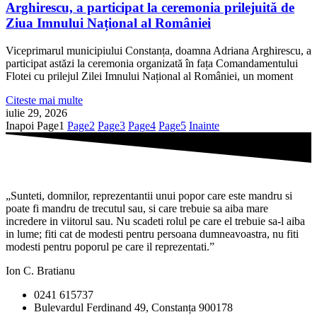
Arghirescu, a participat la ceremonia prilejuită de
Ziua Imnului Național al României
Viceprimarul municipiului Constanța, doamna Adriana Arghirescu, a
participat astăzi la ceremonia organizată în fața Comandamentului
Flotei cu prilejul Zilei Imnului Național al României, un moment
Citeste mai multe
iulie 29, 2026
Inapoi
Page
1
Page
2
Page
3
Page
4
Page
5
Inainte
„Sunteti, domnilor, reprezentantii unui popor care este mandru si
poate fi mandru de trecutul sau, si care trebuie sa aiba mare
incredere in viitorul sau. Nu scadeti rolul pe care el trebuie sa-l aiba
in lume; fiti cat de modesti pentru persoana dumneavoastra, nu fiti
modesti pentru poporul pe care il reprezentati.”
Ion C. Bratianu
0241 615737
Bulevardul Ferdinand 49, Constanța 900178