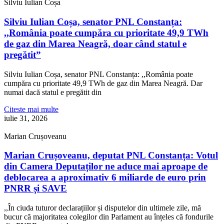
Silviu Iulian Coșa
Silviu Iulian Coșa, senator PNL Constanța:
,,România poate cumpăra cu prioritate 49,9 TWh
de gaz din Marea Neagră, doar când statul e
pregătit”
Silviu Iulian Coșa, senator PNL Constanța: ,,România poate
cumpăra cu prioritate 49,9 TWh de gaz din Marea Neagră. Dar
numai dacă statul e pregătit din
Citeste mai multe
iulie 31, 2026
Marian Crușoveanu
Marian Crușoveanu, deputat PNL Constanța: Votul
din Camera Deputaților ne aduce mai aproape de
deblocarea a aproximativ 6 miliarde de euro prin
PNRR și SAVE
,,În ciuda tuturor declarațiilor și disputelor din ultimele zile, mă
bucur că majoritatea colegilor din Parlament au înțeles că fondurile