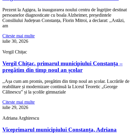
Prezent la Agigea, la inaugurarea noului centru de îngrijire destinat
persoanelor diagnosticate cu boala Alzheimer, președintele
Consiliului Județean Constanța, Florin Mitroi, a declarat: ,,Astăzi,
am
Citeste mai multe
iulie 30, 2026
Vergil Chițac
Vergil Chițac, primarul municipiului Constanța –
pregătim din timp noul an școlar
,,Așa cum am promis, pregătim din timp noul an școlar. Lucrările de
reabilitare și modernizare continuă la Liceul Teoretic „George
Călinescu” și la școlile gimnaziale
Citeste mai multe
iulie 29, 2026
Adriana Arghirescu
Viceprimarul municipiului Constanța, Adriana