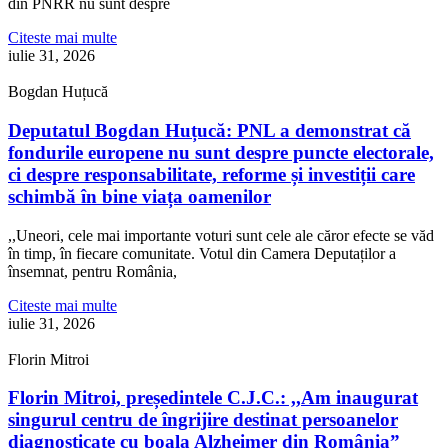
din PNRR nu sunt despre
Citeste mai multe
iulie 31, 2026
Bogdan Huțucă
Deputatul Bogdan Huțucă: PNL a demonstrat că
fondurile europene nu sunt despre puncte electorale,
ci despre responsabilitate, reforme și investiții care
schimbă în bine viața oamenilor
,,Uneori, cele mai importante voturi sunt cele ale căror efecte se văd
în timp, în fiecare comunitate. Votul din Camera Deputaților a
însemnat, pentru România,
Citeste mai multe
iulie 31, 2026
Florin Mitroi
Florin Mitroi, președintele C.J.C.: ,,Am inaugurat
singurul centru de îngrijire destinat persoanelor
diagnosticate cu boala Alzheimer din România”