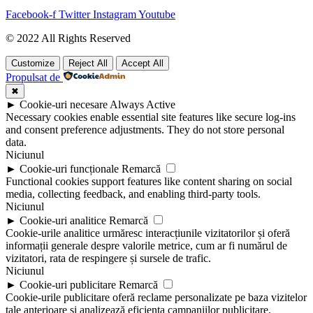
Facebook-f
Twitter
Instagram
Youtube
© 2022 All Rights Reserved
Customize
Reject All
Accept All
Propulsat de
✖
►
Cookie-uri necesare
Always Active
Necessary cookies enable essential site features like secure log-ins
and consent preference adjustments. They do not store personal
data.
Niciunul
►
Cookie-uri funcționale
Remarcă
Functional cookies support features like content sharing on social
media, collecting feedback, and enabling third-party tools.
Niciunul
►
Cookie-uri analitice
Remarcă
Cookie-urile analitice urmăresc interacțiunile vizitatorilor și oferă
informații generale despre valorile metrice, cum ar fi numărul de
vizitatori, rata de respingere și sursele de trafic.
Niciunul
►
Cookie-uri publicitare
Remarcă
Cookie-urile publicitare oferă reclame personalizate pe baza vizitelor
tale anterioare și analizează eficiența campaniilor publicitare.