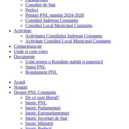
Consilier de Stat
Prefect
Primari PNL mandat 2024-2028
Consiliul Județean Constanța
Consiliul Local Municipal Constanța
Activitate
Activitatea Consiliului Județean Constanța
Activitate Consiliul Local Municipal Constanța
Contacteaza-ne
Unde si cum votez
Documente
Uniti pentru o Românie stabilă și puternică
Statut PNL
Regulament PNL
Acasă
Noutati
Despre PNL Constanta
De ce sunt liberal?
Istoric PNL
Istoric Parlamentari
Istoric Europarlamentari
Istoric Secretari de Stat
Istoric Ministrii
Istoric Prefecți