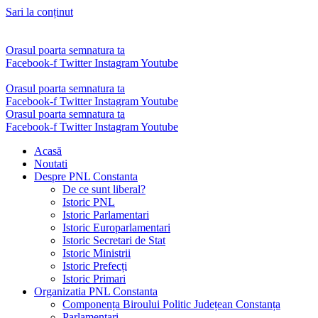
Sari la conținut
Orasul poarta semnatura ta
Facebook-f
Twitter
Instagram
Youtube
Orasul poarta semnatura ta
Facebook-f
Twitter
Instagram
Youtube
Orasul poarta semnatura ta
Facebook-f
Twitter
Instagram
Youtube
Acasă
Noutati
Despre PNL Constanta
De ce sunt liberal?
Istoric PNL
Istoric Parlamentari
Istoric Europarlamentari
Istoric Secretari de Stat
Istoric Ministrii
Istoric Prefecți
Istoric Primari
Organizatia PNL Constanta
Componența Biroului Politic Județean Constanța
Parlamentari