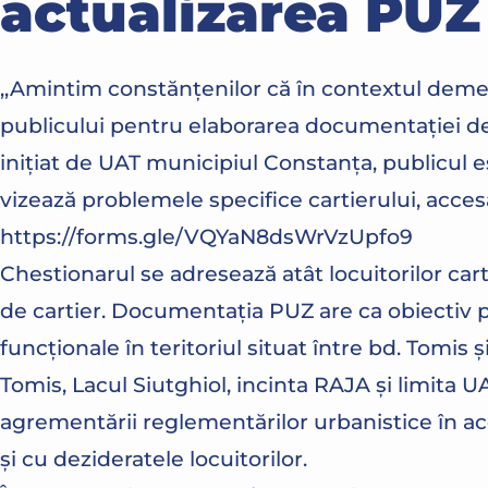
actualizarea PUZ
,,Amintim constănțenilor că în contextul demer
publicului pentru elaborarea documentației d
inițiat de UAT municipiul Constanța, publicul 
vizează problemele specifice cartierului, acces
https://forms.gle/VQYaN8dsWrVzUpfo9
Chestionarul se adresează atât locuitorilor cart
de cartier. Documentația PUZ are ca obiectiv p
funcționale în teritoriul situat între bd. Tomis 
Tomis, Lacul Siutghiol, incinta RAJA și limita UA
agrementării reglementărilor urbanistice în ac
și cu dezideratele locuitorilor.