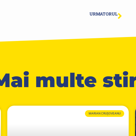
URMATORUL
Continuă lucrările de modernizare a infrastructurii rutiere în cartierul Km 5
Mai multe stir
MARIAN CRUȘOVEANU