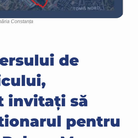
măria Constanța
ersului de
cului,
 invitați să
ionarul pentru