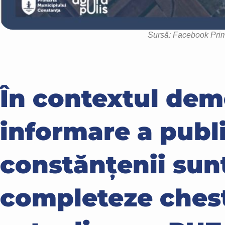
Sursă: Facebook Pri
În contextul dem
informare a publi
constănțenii sunt
completeze chest