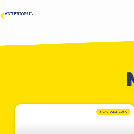
ANTERIORUL
Semaforizarea în intersecția de la Casa de Cultură va fi întreruptă pentru efectuarea lucrărilor de reconfigurare
SILVIU IULIAN COȘA