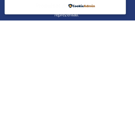
fiti cat de modesti pentru persoana dumneavoastra,
Propulsat de
nu fiti modesti pentru poporul pe care il
reprezentati.”
Ion C. Bratianu
0241 615737
Bulevardul Ferdinand 49, Constanța
900178
© 2022 All Rights Reserved