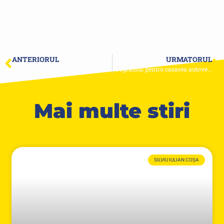
ANTERIORUL
URMATORUL
Continuă lucrările de modernizare a infrastructurii rutiere și pietonale în cartierul Palazu Mare
Programul pentru casarea autovehiculelor mai vechi de 15 ani continua până pe 31 august
Mai multe stiri
SILVIU IULIAN COȘA