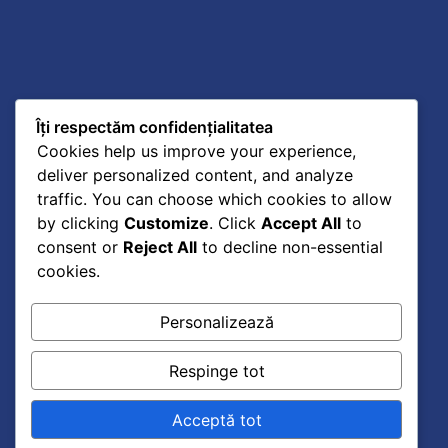
Îți respectăm confidențialitatea
Cookies help us improve your experience,
deliver personalized content, and analyze
traffic. You can choose which cookies to allow
by clicking
Customize
. Click
Accept All
to
consent or
Reject All
to decline non-essential
cookies.
Personalizează
„Sunteti, domnilor, reprezentantii unui popor care
Respinge tot
este mandru si poate fi mandru de trecutul sau, si
care trebuie sa aiba mare incredere in viitorul sau.
Acceptă tot
Nu scadeti rolul pe care el trebuie sa-l aiba in lume;