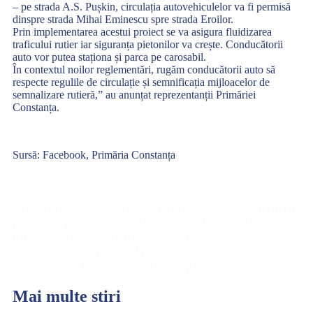
– pe strada A.S. Pușkin, circulația autovehiculelor va fi permisă
dinspre strada Mihai Eminescu spre strada Eroilor.
Prin implementarea acestui proiect se va asigura fluidizarea
traficului rutier iar siguranța pietonilor va crește. Conducătorii
auto vor putea staționa și parca pe carosabil.
În contextul noilor reglementări, rugăm conducătorii auto să
respecte regulile de circulație și semnificația mijloacelor de
semnalizare rutieră,” au anunțat reprezentanții Primăriei
Constanța.
Sursă: Facebook, Primăria Constanța
Anteriorul
OFL Constanța strânge semnături pentru
proiectul privind controlul parental sporit și un
mediu online mai sigur pentru copii
Urmatorul
Grădinița „Mugurel” din municipiul
Constanța a fost reabilitată complet!
Mai multe stiri