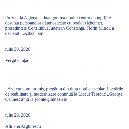
singurul centru de îngrijire destinat persoanelor
diagnosticate cu boala Alzheimer din România”
Prezent la Agigea, la inaugurarea noului centru de îngrijire
destinat persoanelor diagnosticate cu boala Alzheimer,
președintele Consiliului Județean Constanța, Florin Mitroi, a
declarat: ,,Astăzi, am
Citeste mai multe
iulie 30, 2026
Vergil Chițac
Vergil Chițac, primarul municipiului Constanța –
pregătim din timp noul an școlar
,,Așa cum am promis, pregătim din timp noul an școlar. Lucrările
de reabilitare și modernizare continuă la Liceul Teoretic „George
Călinescu” și la școlile gimnaziale
Citeste mai multe
iulie 29, 2026
Adriana Arghirescu