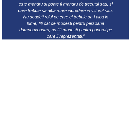
este mandru si poate fi mandru de trecutul sau, si
care trebuie sa aiba mare incredere in viitorul sau.
Nu scadeti rolul pe care el trebuie sa-l aiba in
lume; fiti cat de modesti pentru persoana
dumneavoastra, nu fiti modesti pentru poporul pe
care il reprezentati.”
Ion C. Bratianu
0241 615737
Bulevardul Ferdinand 49, Constanța
900178
© 2022 All Rights Reserved