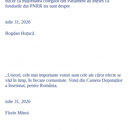
bucur că majoritatea colegilor din Parlament au înțeles că
fondurile din PNRR nu sunt despre
Citeste mai multe
iulie 31, 2026
Bogdan Huțucă
Deputatul Bogdan Huțucă: PNL a demonstrat că
fondurile europene nu sunt despre puncte electorale,
ci despre responsabilitate, reforme și investiții care
schimbă în bine viața oamenilor
,,Uneori, cele mai importante voturi sunt cele ale căror efecte se
văd în timp, în fiecare comunitate. Votul din Camera Deputaților
a însemnat, pentru România,
Citeste mai multe
iulie 31, 2026
Florin Mitroi
Florin Mitroi, președintele C.J.C.: ,,Am inaugurat