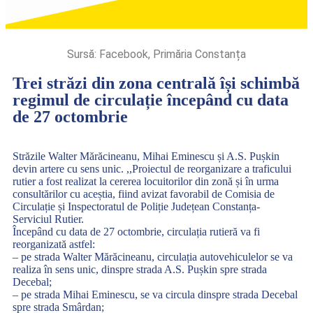
Sursă: Facebook, Primăria Constanța
Trei străzi din zona centrală își schimbă
regimul de circulație începând cu data
de 27 octombrie
Străzile Walter Mărăcineanu, Mihai Eminescu și A.S. Pușkin
devin artere cu sens unic. ,,Proiectul de reorganizare a traficului
rutier a fost realizat la cererea locuitorilor din zonă și în urma
consultărilor cu aceștia, fiind avizat favorabil de Comisia de
Circulație și Inspectoratul de Poliție Județean Constanța-
Serviciul Rutier.
Începând cu data de 27 octombrie, circulația rutieră va fi
reorganizată astfel:
– pe strada Walter Mărăcineanu, circulația autovehiculelor se va
realiza în sens unic, dinspre strada A.S. Pușkin spre strada
Decebal;
– pe strada Mihai Eminescu, se va circula dinspre strada Decebal
spre strada Smârdan;