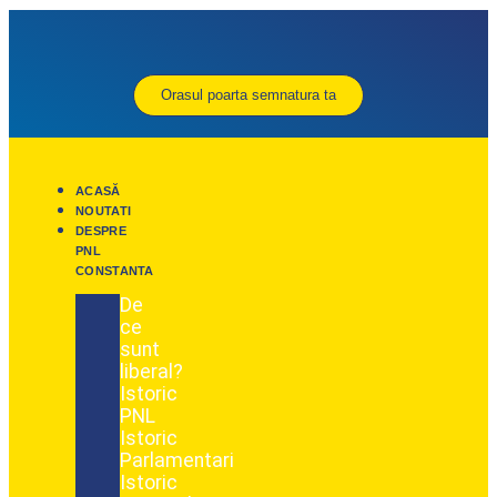
Orasul poarta semnatura ta
ACASĂ
NOUTATI
DESPRE
PNL
CONSTANTA
De
ce
sunt
liberal?
Istoric
PNL
Istoric
Parlamentari
Istoric