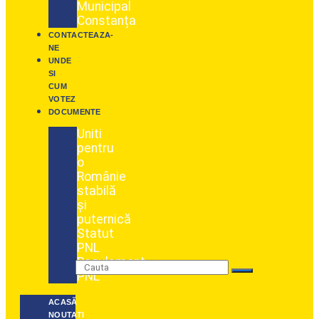
Municipal
Constanța
CONTACTEAZA-
NE
UNDE
SI
CUM
VOTEZ
DOCUMENTE
Uniti
pentru
o
Românie
stabilă
și
puternică
Statut
PNL
Regulament
PNL
ACASĂ
NOUTATI