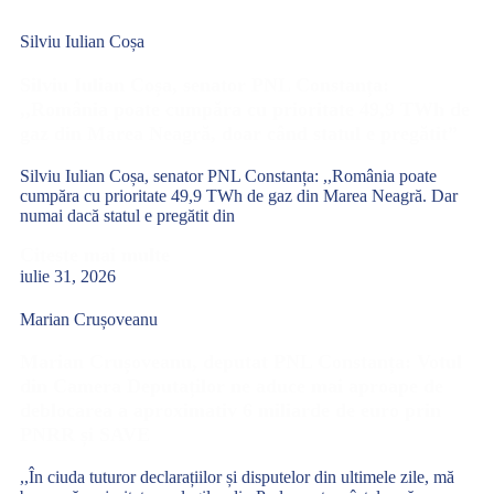
Silviu Iulian Coșa
Silviu Iulian Coșa, senator PNL Constanța:
,,România poate cumpăra cu prioritate 49,9 TWh de
gaz din Marea Neagră, doar când statul e pregătit”
Silviu Iulian Coșa, senator PNL Constanța: ,,România poate
cumpăra cu prioritate 49,9 TWh de gaz din Marea Neagră. Dar
numai dacă statul e pregătit din
Citeste mai multe
iulie 31, 2026
Marian Crușoveanu
Marian Crușoveanu, deputat PNL Constanța: Votul
din Camera Deputaților ne aduce mai aproape de
deblocarea a aproximativ 6 miliarde de euro prin
PNRR și SAVE
,,În ciuda tuturor declarațiilor și disputelor din ultimele zile, mă