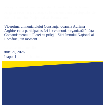
Viceprimarul municipiului Constanța, Adriana
Arghirescu, a participat la ceremonia prilejuită de
Ziua Imnului Național al României
Viceprimarul municipiului Constanța, doamna Adriana
Arghirescu, a participat astăzi la ceremonia organizată în fața
Comandamentului Flotei cu prilejul Zilei Imnului Național al
României, un moment
Citeste mai multe
iulie 29, 2026
2
3
4
5
Inainte
Inapoi
1