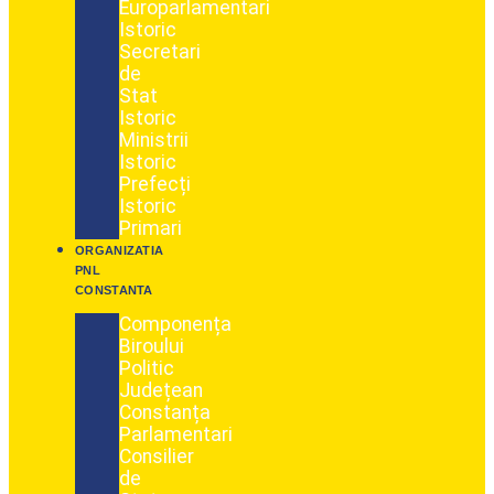
Europarlamentari
Istoric
Secretari
de
Stat
Istoric
Ministrii
Istoric
Prefecți
Istoric
Primari
ORGANIZATIA
PNL
CONSTANTA
Componența
Biroului
Politic
Județean
Constanța
Parlamentari
Consilier
de