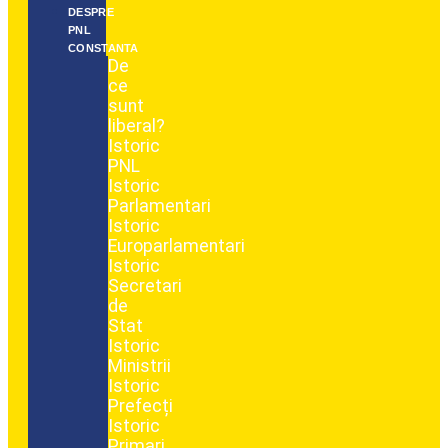
DESPRE
PNL
CONSTANTA
De
ce
sunt
liberal?
Istoric
PNL
Istoric
Parlamentari
Istoric
Europarlamentari
Istoric
Secretari
de
Stat
Istoric
Ministrii
Istoric
Prefecți
Istoric
Primari