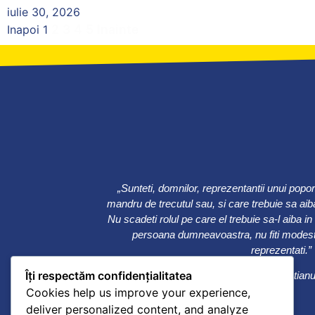
iulie 30, 2026
2
3
4
5
Inainte
Inapoi
1
„Sunteti, domnilor, reprezentantii unui popo
mandru de trecutul sau, si care trebuie sa aiba
Nu scadeti rolul pe care el trebuie sa-l aiba in
persoana dumneavoastra, nu fiti modesti
reprezentati.”
Îți respectăm confidențialitatea
Ion C. Bratian
Cookies help us improve your experience,
deliver personalized content, and analyze