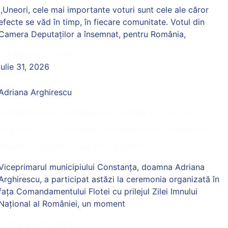
,,Uneori, cele mai importante voturi sunt cele ale căror
efecte se văd în timp, în fiecare comunitate. Votul din
Camera Deputaților a însemnat, pentru România,
Citeste mai multe
iulie 31, 2026
Adriana Arghirescu
Viceprimarul municipiului Constanța, Adriana
Arghirescu, a participat la ceremonia prilejuită de
Ziua Imnului Național al României
Viceprimarul municipiului Constanța, doamna Adriana
Arghirescu, a participat astăzi la ceremonia organizată în
fața Comandamentului Flotei cu prilejul Zilei Imnului
Național al României, un moment
Citeste mai multe