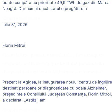
poate cumpăra cu prioritate 49,9 TWh de gaz din Marea
Neagră. Dar numai dacă statul e pregătit din
Citeste mai multe
iulie 31, 2026
Florin Mitroi
Florin Mitroi, președintele C.J.C.: ,,Am inaugurat
singurul centru de îngrijire destinat persoanelor
diagnosticate cu boala Alzheimer din România”
Prezent la Agigea, la inaugurarea noului centru de îngrijire
destinat persoanelor diagnosticate cu boala Alzheimer,
președintele Consiliului Județean Constanța, Florin Mitroi,
a declarat: ,,Astăzi, am
Citeste mai multe