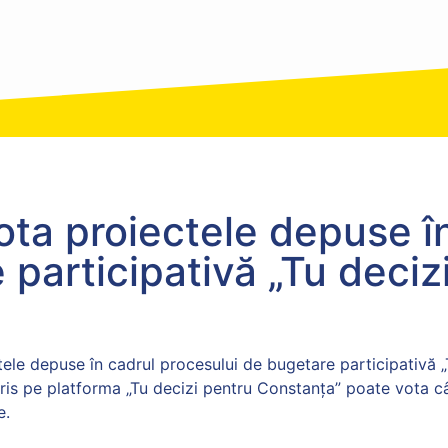
Sursă: Primăria Constanța
ota proiectele depuse î
participativă „Tu deciz
tele depuse în cadrul procesului de bugetare participativă „
ris pe platforma „Tu decizi pentru Constanța” poate vota câ
e.