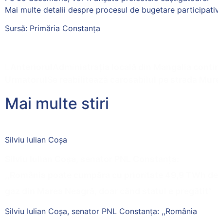
Mai multe detalii despre procesul de bugetare participativ
Sursă: Primăria Constanța
Anteriorul
Administrația locală din Mangalia contin
Urmatorul
Se reabilitează carosabilul pe strada Mure
Mai multe stiri
Silviu Iulian Coșa
Silviu Iulian Coșa, senator PNL Constanța:
,,România poate cumpăra cu prioritate 49,9 TWh de
gaz din Marea Neagră, doar când statul e pregătit”
Silviu Iulian Coșa, senator PNL Constanța: ,,România