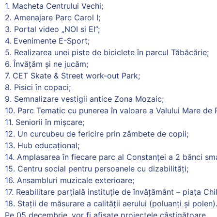
1. Macheta Centrului Vechi;
2. Amenajare Parc Carol I;
3. Portal video „NOI si EI”;
4. Evenimente E-Sport;
5. Realizarea unei piste de biciclete în parcul Tăbăcărie;
6. Învățăm și ne jucăm;
7. CET Skate & Street work-out Park;
8. Pisici în copaci;
9. Semnalizare vestigii antice Zona Mozaic;
10. Parc Tematic cu punerea în valoare a Valului Mare de
11. Seniorii în mișcare;
12. Un curcubeu de fericire prin zâmbete de copii;
13. Hub educațional;
14. Amplasarea în fiecare parc al Constanței a 2 bănci sm
15. Centru social pentru persoanele cu dizabilități;
16. Ansambluri muzicale exterioare;
17. Reabilitare parțială instituție de învățământ – piața Chil
18. Staţii de măsurare a calităţii aerului (poluanţi şi polen)
Pe 05 decembrie, vor fi afișate proiectele câștigătoare.