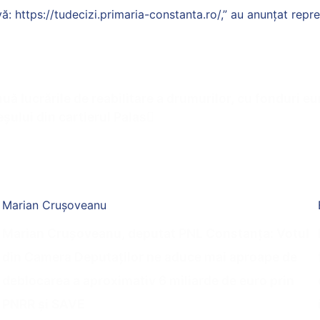
ă: https://tudecizi.primaria-constanta.ro/,” au anunțat repre
uă lucrările de reabilitare a drumurilor, cu fonduri e
șului din cartierul Palas
Marian Crușoveanu
Marian Crușoveanu, deputat PNL Constanța: Votul
din Camera Deputaților ne aduce mai aproape de
deblocarea a aproximativ 6 miliarde de euro prin
PNRR și SAVE