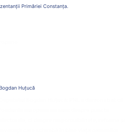
zentanții Primăriei Constanța.
uropene
Bogdan Huțucă
Deputatul Bogdan Huțucă: PNL a demonstrat că
fondurile europene nu sunt despre puncte
electorale, ci despre responsabilitate, reforme și
investiții care schimbă în bine viața oamenilor