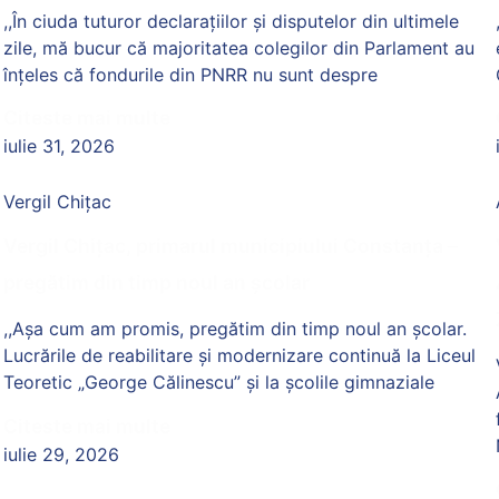
,,În ciuda tuturor declarațiilor și disputelor din ultimele
zile, mă bucur că majoritatea colegilor din Parlament au
înțeles că fondurile din PNRR nu sunt despre
Citeste mai multe
iulie 31, 2026
Vergil Chițac
Vergil Chițac, primarul municipiului Constanța –
pregătim din timp noul an școlar
,,Așa cum am promis, pregătim din timp noul an școlar.
Lucrările de reabilitare și modernizare continuă la Liceul
Teoretic „George Călinescu” și la școlile gimnaziale
Citeste mai multe
iulie 29, 2026