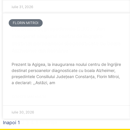
iulie 31, 2026
FLORIN MITROI
Florin Mitroi, președintele C.J.C.: ,,Am
inaugurat singurul centru de îngrijire
destinat persoanelor diagnosticate cu boala
Alzheimer din România”
Prezent la Agigea, la inaugurarea noului centru de îngrijire
destinat persoanelor diagnosticate cu boala Alzheimer,
președintele Consiliului Județean Constanța, Florin Mitroi,
a declarat: ,,Astăzi, am
CITESTE MAI MULTE
iulie 30, 2026
2
3
4
5
Inainte
Inapoi
1