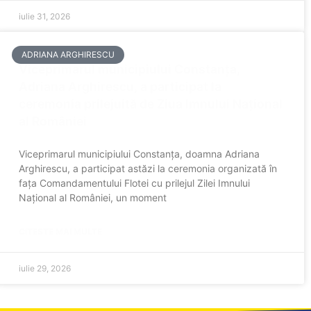
iulie 31, 2026
ADRIANA ARGHIRESCU
Viceprimarul municipiului Constanța,
Adriana Arghirescu, a participat la
ceremonia prilejuită de Ziua Imnului Național
al României
Viceprimarul municipiului Constanța, doamna Adriana
Arghirescu, a participat astăzi la ceremonia organizată în
fața Comandamentului Flotei cu prilejul Zilei Imnului
Național al României, un moment
CITESTE MAI MULTE
iulie 29, 2026