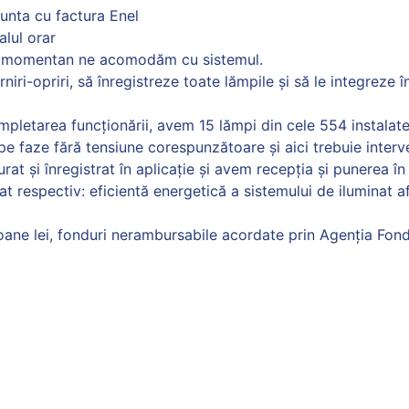
unta cu factura Enel
alul orar
dar momentan ne acomodăm cu sistemul.
iri-opriri, să înregistreze toate lămpile și să le integreze î
pletarea funcționării, avem 15 lămpi din cele 554 instalat
 faze fără tensiune corespunzătoare și aici trebuie interven
at și înregistrat în aplicație și avem recepția și punerea î
at respectiv: eficientă energetică a sistemului de iluminat af
ne lei, fonduri nerambursabile acordate prin Agenția Fondu