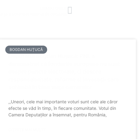
URMATORUL
ga și-a schimbat regimul de circulație
BOGDAN HUȚUCĂ
Deputatul Bogdan Huțucă: PNL a
demonstrat că fondurile europene nu sunt
despre puncte electorale, ci despre
responsabilitate, reforme și investiții care
schimbă în bine viața oamenilor
,,Uneori, cele mai importante voturi sunt cele ale căror
efecte se văd în timp, în fiecare comunitate. Votul din
Camera Deputaților a însemnat, pentru România,
CITESTE MAI MULTE