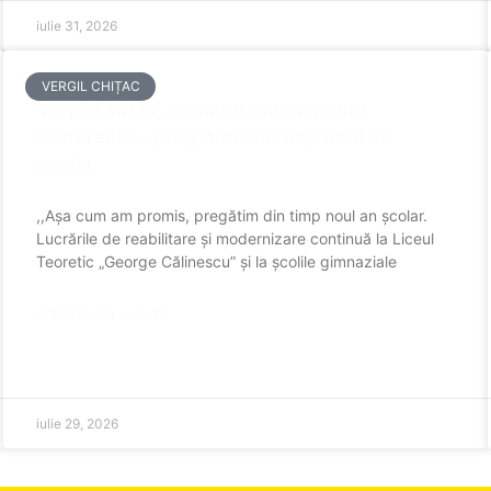
iulie 31, 2026
VERGIL CHIȚAC
Vergil Chițac, primarul municipiului
Constanța – pregătim din timp noul an
școlar
,,Așa cum am promis, pregătim din timp noul an școlar.
Lucrările de reabilitare și modernizare continuă la Liceul
Teoretic „George Călinescu” și la școlile gimnaziale
CITESTE MAI MULTE
iulie 29, 2026