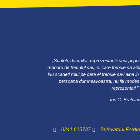
„Sunteti, domnilor, reprezentantii unui popo
mandru de trecutul sau, si care trebuie sa aiba
Nu scadeti rolul pe care el trebuie sa-l aiba in
persoana dumneavoastra, nu fiti modesti
reprezentati.”
Ion C. Bratian
0241 615737
Bulevardul Ferdi