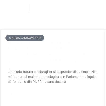
Semaforizare întreruptă în intersecția bulevardului Ferdinand cu bulevardul 1 Decembrie 1918
De astăzi, un tronson al străzii Ecaterina Var
MARIAN CRUȘOVEANU
Marian Crușoveanu, deputat PNL Constanța:
Votul din Camera Deputaților ne aduce mai
aproape de deblocarea a aproximativ 6
miliarde de euro prin PNRR și SAVE
,,În ciuda tuturor declarațiilor și disputelor din ultimele zile,
mă bucur că majoritatea colegilor din Parlament au înțeles
că fondurile din PNRR nu sunt despre
CITESTE MAI MULTE