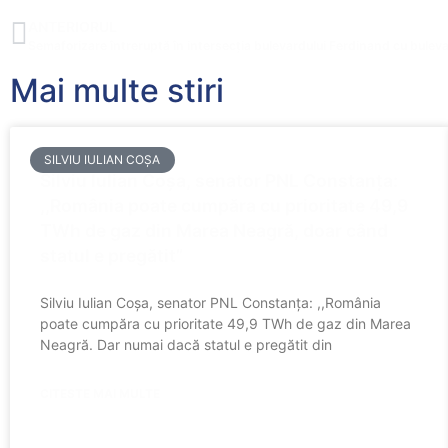
ANTERIORUL
Mai multe stiri
SILVIU IULIAN COȘA
Silviu Iulian Coșa, senator PNL Constanța:
,,România poate cumpăra cu prioritate 49,9
TWh de gaz din Marea Neagră, doar când
statul e pregătit”
Silviu Iulian Coșa, senator PNL Constanța: ,,România
poate cumpăra cu prioritate 49,9 TWh de gaz din Marea
Neagră. Dar numai dacă statul e pregătit din
CITESTE MAI MULTE