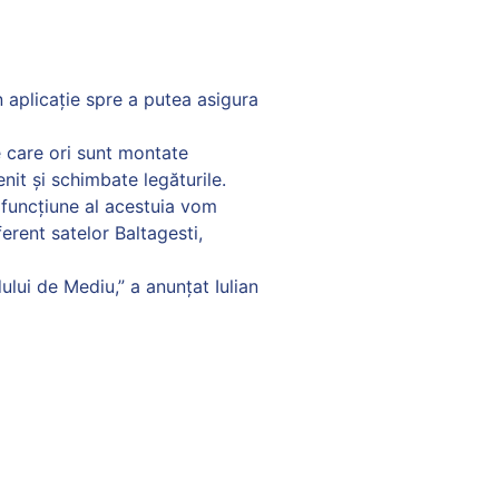
n aplicație spre a putea asigura
e care ori sunt montate
it și schimbate legăturile.
n funcțiune al acestuia vom
erent satelor Baltagesti,
lui de Mediu,” a anunțat Iulian