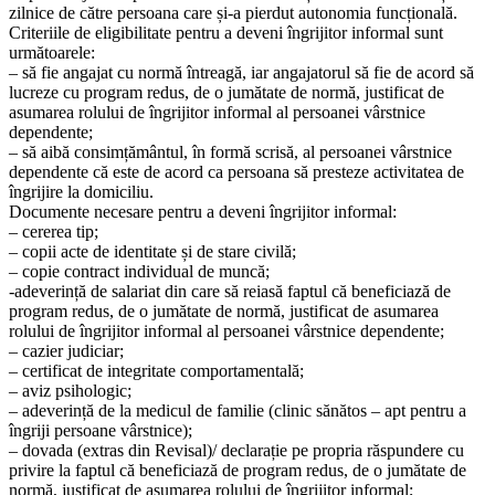
zilnice de către persoana care și-a pierdut autonomia funcțională.
Criteriile de eligibilitate pentru a deveni îngrijitor informal sunt
următoarele:
– să fie angajat cu normă întreagă, iar angajatorul să fie de acord să
lucreze cu program redus, de o jumătate de normă, justificat de
asumarea rolului de îngrijitor informal al persoanei vârstnice
dependente;
– să aibă consimțământul, în formă scrisă, al persoanei vârstnice
dependente că este de acord ca persoana să presteze activitatea de
îngrijire la domiciliu.
Documente necesare pentru a deveni îngrijitor informal:
– cererea tip;
– copii acte de identitate și de stare civilă;
– copie contract individual de muncă;
-adeverință de salariat din care să reiasă faptul că beneficiază de
program redus, de o jumătate de normă, justificat de asumarea
rolului de îngrijitor informal al persoanei vârstnice dependente;
– cazier judiciar;
– certificat de integritate comportamentală;
– aviz psihologic;
– adeverință de la medicul de familie (clinic sănătos – apt pentru a
îngriji persoane vârstnice);
– dovada (extras din Revisal)/ declarație pe propria răspundere cu
privire la faptul că beneficiază de program redus, de o jumătate de
normă, justificat de asumarea rolului de îngrijitor informal;