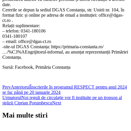
date.
Cererile se depun la sediul DGAS Constanța, str. Unirii nr. 104, în
format fizic și online pe adresa de email a instituției: office@dgas-
ct.ro .
Relații suplimentare:
– telefon: 0341-180106
0341-180107
– email: office@dgas-ct.ro
-site-ul DGAS Constanța: https://primaria-constanta.ro/
…/%C3%AEngrijitorul-informal, au anunțat reprezentanții Primăriei
Constanța.
Sursă: Facebook, Primăria Constanța
Prev
Anteriorul
Înscrierile în programul RESPECT pentru anul 2024
se fac până pe 20 ianuarie 2024
Urmatorul
Noi reguli de circulație vor fi instituite pe un tronson al
străzii Ciprian Porumbescu
Next
Mai multe stiri