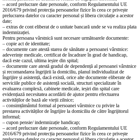
– acord prelucrare date personale, conform Regulamentului UE
2016/679 privind protecția persoanelor fizice în ceea ce privește
prelucrarea datelor cu caracter personal și libera circulație a acestor
date;
– extras de cont eliberat de o unitate bancară unde se va realiza plata
indemnizației.
Pentru persoana vârstnică sunt necesare următoarele documente:
– copie act de identitate;
– documente care atestă starea de sănătate a persoanei vârstnice:
adeverințe medicale, certificat de încadrare în grad de handicap,
dacă este cazul, ultima ieșire din spital;
– documente care atestă gradul de dependență al persoanei vârstnice
și recomandarea îngrijirii la domiciliu, planul individualizat de
îngrijire și asistență, dacă există, orice alte documente eliberate de
serviciile publice de asistență socială, structuri specializate în
evaluarea complexă, cabinete medicale, ieșiri din spital care
evidențiază necesitatea acordării de ajutor pentru efectuarea
activităților de bază ale vieții zilnice;
– consimțământul formal al persoanei vârstnice cu privire la
prestarea activităților de îngrijire la domiciliu de către îngrijitorul
informal;
– cupon pensie/ indemnizație handicap;
– acord prelucrare date personale, conform Regulamentului UE
2016/679 privind protecția persoanelor fizice în ceea ce privește
prelucrarea datelor cu caracter personal și libera circulație a acestor