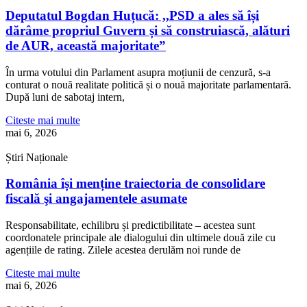
Deputatul Bogdan Huțucă: ,,PSD a ales să își
dărâme propriul Guvern și să construiască, alături
de AUR, această majoritate”
În urma votului din Parlament asupra moțiunii de cenzură, s-a
conturat o nouă realitate politică și o nouă majoritate parlamentară.
După luni de sabotaj intern,
Citeste mai multe
mai 6, 2026
Știri Naționale
România își menține traiectoria de consolidare
fiscală şi angajamentele asumate
Responsabilitate, echilibru și predictibilitate – acestea sunt
coordonatele principale ale dialogului din ultimele două zile cu
agențiile de rating. Zilele acestea derulăm noi runde de
Citeste mai multe
mai 6, 2026