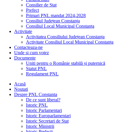
Consilier de Stat
Prefect
Primari PNL mandat 2024-2028
Consiliul Județean Constanța
Consiliul Local Municipal Constanța
Activitate
Activitatea Consiliului Județean Constanța
Activitate Consiliul Local Municipal Constanța
Contacteaza-ne
Unde si cum votez
Documente
Uniti pentru o Românie stabilă și puternică
Statut PNL
Regulament PNL
Acasă
Noutati
Despre PNL Constanta
De ce sunt liberal?
Istoric PNL
Istoric Parlamentari
Istoric Europarlamentari
Istoric Secretari de Stat
Istoric Ministrii
Istoric Prefecți