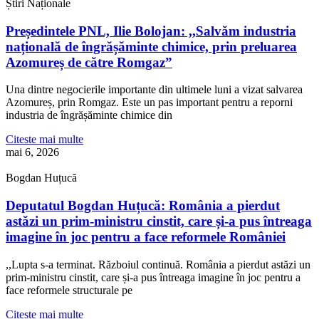
Știri Naționale
Președintele PNL, Ilie Bolojan: ,,Salvăm industria
națională de îngrășăminte chimice, prin preluarea
Azomureș de către Romgaz”
Una dintre negocierile importante din ultimele luni a vizat salvarea
Azomureș, prin Romgaz. Este un pas important pentru a reporni
industria de îngrășăminte chimice din
Citeste mai multe
mai 6, 2026
Bogdan Huțucă
Deputatul Bogdan Huțucă: România a pierdut
astăzi un prim-ministru cinstit, care și-a pus întreaga
imagine în joc pentru a face reformele României
,,Lupta s-a terminat. Războiul continuă. România a pierdut astăzi un
prim-ministru cinstit, care și-a pus întreaga imagine în joc pentru a
face reformele structurale pe
Citeste mai multe