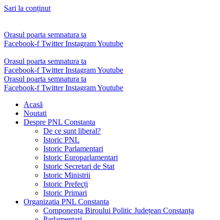
Sari la conținut
Orasul poarta semnatura ta
Facebook-f
Twitter
Instagram
Youtube
Orasul poarta semnatura ta
Facebook-f
Twitter
Instagram
Youtube
Orasul poarta semnatura ta
Facebook-f
Twitter
Instagram
Youtube
Acasă
Noutati
Despre PNL Constanta
De ce sunt liberal?
Istoric PNL
Istoric Parlamentari
Istoric Europarlamentari
Istoric Secretari de Stat
Istoric Ministrii
Istoric Prefecți
Istoric Primari
Organizatia PNL Constanta
Componența Biroului Politic Județean Constanța
Parlamentari