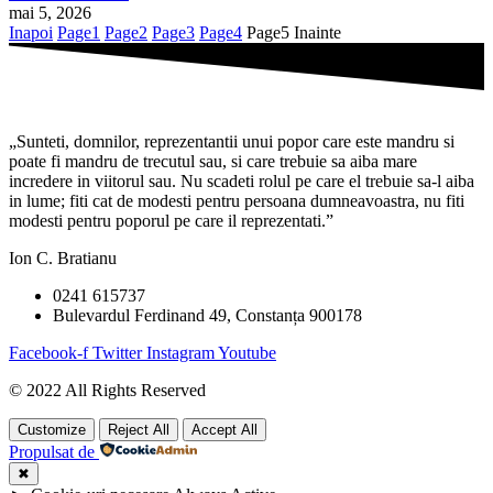
mai 5, 2026
Inapoi
Page
1
Page
2
Page
3
Page
4
Page
5
Inainte
„Sunteti, domnilor, reprezentantii unui popor care este mandru si
poate fi mandru de trecutul sau, si care trebuie sa aiba mare
incredere in viitorul sau. Nu scadeti rolul pe care el trebuie sa-l aiba
in lume; fiti cat de modesti pentru persoana dumneavoastra, nu fiti
modesti pentru poporul pe care il reprezentati.”
Ion C. Bratianu
0241 615737
Bulevardul Ferdinand 49, Constanța 900178
Facebook-f
Twitter
Instagram
Youtube
© 2022 All Rights Reserved
Customize
Reject All
Accept All
Propulsat de
✖