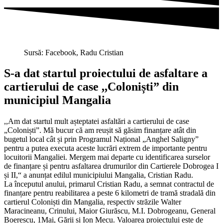
Sursă: Facebook, Radu Cristian
S-a dat startul proiectului de asfaltare a
cartierului de case ,,Coloniști” din
municipiul Mangalia
,,Am dat startul mult așteptatei asfaltări a cartierului de case
„Coloniști”. Mă bucur că am reușit să găsim finanțare atât din
bugetul local cât și prin Programul Național „Anghel Saligny”
pentru a putea executa aceste lucrări extrem de importante pentru
locuitorii Mangaliei. Mergem mai departe cu identificarea surselor
de finanțare și pentru asfaltarea drumurilor din Cartierele Dobrogea I
și II,“ a anunțat edilul municipiului Mangalia, Cristian Radu.
La începutul anului, primarul Cristian Radu, a semnat contractul de
finanțare pentru reabilitarea a peste 6 kilometri de tramă stradală din
cartierul Coloniști din Mangalia, respectiv străzile Walter
Maracineanu, Crinului, Maior Giurăscu, M.I. Dobrogeanu, General
Boerescu, 1Mai, Gării și Ion Mecu. Valoarea proiectului este de