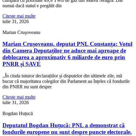
cumpăra cu prioritate 49,9 TWh de gaz din Marea Neagră. Dar
numai dacă statul e pregătit din
Citeste mai multe
iulie 31, 2026
Marian Crușoveanu
Marian Crușoveanu, deputat PNL Constanța: Votul
din Camera Deputaților ne aduce mai aproape de
deblocarea a aproximativ 6 miliarde de euro prin
PNRR și SAVE
,,În ciuda tuturor declarațiilor și disputelor din ultimele zile, mă
bucur că majoritatea colegilor din Parlament au înțeles că fondurile
din PNRR nu sunt despre
Citeste mai multe
iulie 31, 2026
Bogdan Huțucă
Deputatul Bogdan Huțucă: PNL a demonstrat că
fondurile europene nu sunt despre puncte electorale,