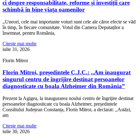
ci despre responsabilitate, reforme și investiții care
schimbă în bine viața oamenilor
,,Uneori, cele mai importante voturi sunt cele ale căror efecte se văd
în timp, în fiecare comunitate. Votul din Camera Deputaților a
însemnat, pentru România,
Citeste mai multe
iulie 31, 2026
Florin Mitroi
Florin Mitroi, președintele C.J.C.: ,,Am inaugurat
singurul centru de îngrijire destinat persoanelor
diagnosticate cu boala Alzheimer din România”
Prezent la Agigea, la inaugurarea noului centru de îngrijire destinat
persoanelor diagnosticate cu boala Alzheimer, președintele
Consiliului Județean Constanța, Florin Mitroi, a declarat: ,,Astăzi,
am
Citeste mai multe
iulie 30, 2026