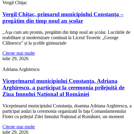
Vergil Chițac
Vergil Chițac, primarul municipiului Constanța –
pregătim din timp noul an școlar
,,Așa cum am promis, pregătim din timp noul an școlar. Lucrările de
reabilitare și modernizare continuă la Liceul Teoretic „George
Călinescu” și la școlile gimnaziale
Citeste mai multe
iulie 29, 2026
Adriana Arghirescu
Viceprimarul municipiului Constanța, Adriana
Arghirescu, a participat la ceremonia prilejuită de
Ziua Imnului Național al României
Viceprimarul municipiului Constanța, doamna Adriana Arghirescu, a
participat astăzi la ceremonia organizată în fața Comandamentului
Flotei cu prilejul Zilei Imnului Național al României, un moment
Citeste mai multe
iulie 29, 2026