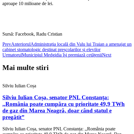
aproape 10 milioane de lei.
Sursă: Facebook, Radu Cristian
Prev
Anteriorul
Administrația locală din Valu lui Traian a amenajat un
cabinet stomatologic destinat preșcolarilor și elevilor
Urmatorul
Municipiul Medgidia își premiază cetățenii
Next
Mai multe stiri
Silviu Iulian Coșa
Silviu Iulian Coșa, senator PNL Constanța:
,,România poate cumpăra cu prioritate 49,9 TWh
de gaz din Marea Neagră, doar când statul e
pregătit”
Silviu Iulian Coșa, senator PNL Constanța: ,,România poate