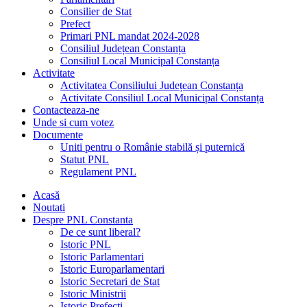
Consilier de Stat
Prefect
Primari PNL mandat 2024-2028
Consiliul Județean Constanța
Consiliul Local Municipal Constanța
Activitate
Activitatea Consiliului Județean Constanța
Activitate Consiliul Local Municipal Constanța
Contacteaza-ne
Unde si cum votez
Documente
Uniti pentru o Românie stabilă și puternică
Statut PNL
Regulament PNL
Acasă
Noutati
Despre PNL Constanta
De ce sunt liberal?
Istoric PNL
Istoric Parlamentari
Istoric Europarlamentari
Istoric Secretari de Stat
Istoric Ministrii
Istoric Prefecți