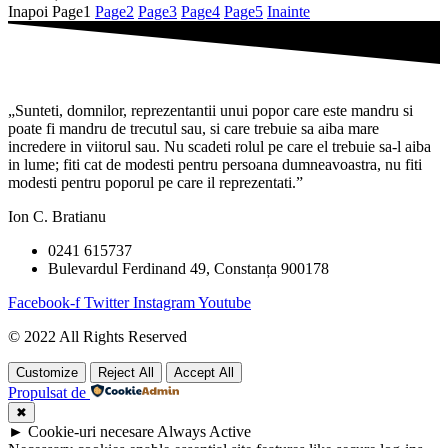
Inapoi
Page
1
Page
2
Page
3
Page
4
Page
5
Inainte
„Sunteti, domnilor, reprezentantii unui popor care este mandru si
poate fi mandru de trecutul sau, si care trebuie sa aiba mare
incredere in viitorul sau. Nu scadeti rolul pe care el trebuie sa-l aiba
in lume; fiti cat de modesti pentru persoana dumneavoastra, nu fiti
modesti pentru poporul pe care il reprezentati.”
Ion C. Bratianu
0241 615737
Bulevardul Ferdinand 49, Constanța 900178
Facebook-f
Twitter
Instagram
Youtube
© 2022 All Rights Reserved
Customize
Reject All
Accept All
Propulsat de
✖
►
Cookie-uri necesare
Always Active