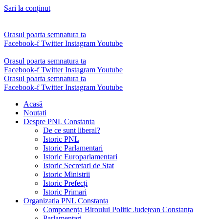
Sari la conținut
Orasul poarta semnatura ta
Facebook-f
Twitter
Instagram
Youtube
Orasul poarta semnatura ta
Facebook-f
Twitter
Instagram
Youtube
Orasul poarta semnatura ta
Facebook-f
Twitter
Instagram
Youtube
Acasă
Noutati
Despre PNL Constanta
De ce sunt liberal?
Istoric PNL
Istoric Parlamentari
Istoric Europarlamentari
Istoric Secretari de Stat
Istoric Ministrii
Istoric Prefecți
Istoric Primari
Organizatia PNL Constanta
Componența Biroului Politic Județean Constanța
Parlamentari