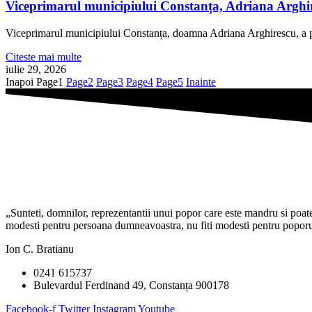
Viceprimarul municipiului Constanța, Adriana Arghire
Viceprimarul municipiului Constanța, doamna Adriana Arghirescu, a pa
Citeste mai multe
iulie 29, 2026
Inapoi
Page
1
Page
2
Page
3
Page
4
Page
5
Inainte
„Sunteti, domnilor, reprezentantii unui popor care este mandru si poate f
modesti pentru persoana dumneavoastra, nu fiti modesti pentru poporul 
Ion C. Bratianu
0241 615737
Bulevardul Ferdinand 49, Constanța 900178
Facebook-f
Twitter
Instagram
Youtube