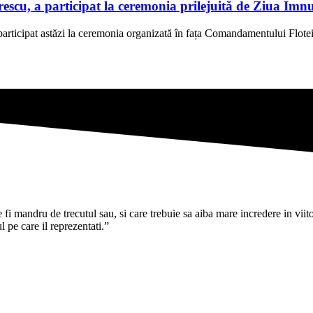
scu, a participat la ceremonia prilejuită de Ziua Imn
rticipat astăzi la ceremonia organizată în fața Comandamentului Flotei
i mandru de trecutul sau, si care trebuie sa aiba mare incredere in viitoru
pe care il reprezentati.”