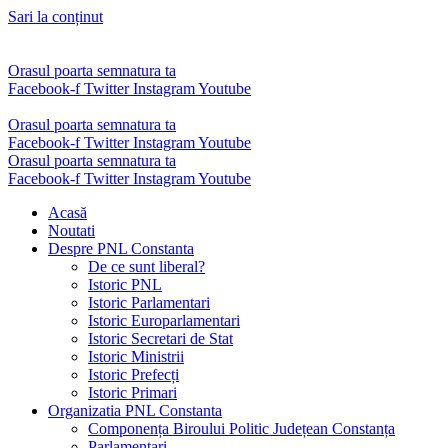
Sari la conținut
Orasul poarta semnatura ta
Facebook-f
Twitter
Instagram
Youtube
Orasul poarta semnatura ta
Facebook-f
Twitter
Instagram
Youtube
Orasul poarta semnatura ta
Facebook-f
Twitter
Instagram
Youtube
Acasă
Noutati
Despre PNL Constanta
De ce sunt liberal?
Istoric PNL
Istoric Parlamentari
Istoric Europarlamentari
Istoric Secretari de Stat
Istoric Ministrii
Istoric Prefecți
Istoric Primari
Organizatia PNL Constanta
Componența Biroului Politic Județean Constanța
Parlamentari