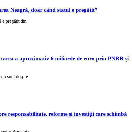
ea Neagră, doar când statul e pregătit”
e pregătit din
area a aproximativ 6 miliarde de euro prin PNRR și
R nu sunt despre
 responsabilitate, reforme și investiții care schimbă
, pentru România,