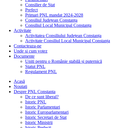
Consilier de Stat
Prefect
Primari PNL mandat 2024-2028
Consiliul Județean Constanța
Consiliul Local Municipal Constanța
Activitate
Activitatea Consiliului Județean Constanța
Activitate Consiliul Local Municipal Constanța
Contacteaza-ne
Unde si cum votez
Documente
Uniti pentru o Românie stabilă și puternică
Statut PNL
Regulament PNL
Acasă
Noutati
Despre PNL Constanta
De ce sunt liberal?
Istoric PNL
Istoric Parlamentari
Istoric Europarlamentari
Istoric Secretari de Stat
Istoric Ministrii
Istoric Prefecți