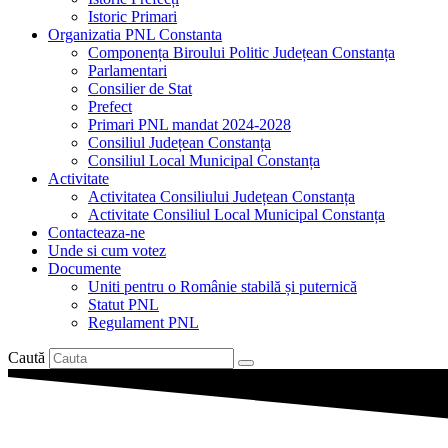
Istoric Primari
Organizatia PNL Constanta
Componența Biroului Politic Județean Constanța
Parlamentari
Consilier de Stat
Prefect
Primari PNL mandat 2024-2028
Consiliul Județean Constanța
Consiliul Local Municipal Constanța
Activitate
Activitatea Consiliului Județean Constanța
Activitate Consiliul Local Municipal Constanța
Contacteaza-ne
Unde si cum votez
Documente
Uniti pentru o Românie stabilă și puternică
Statut PNL
Regulament PNL
Caută