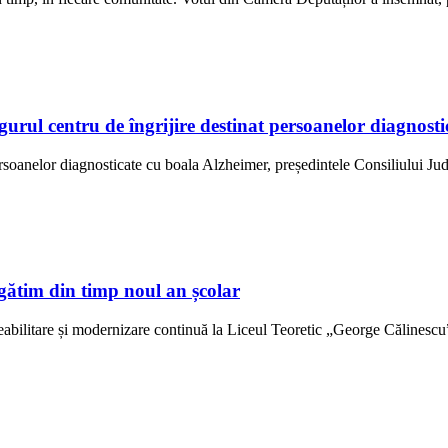
ngurul centru de îngrijire destinat persoanelor diagno
ersoanelor diagnosticate cu boala Alzheimer, președintele Consiliului Jud
gătim din timp noul an școlar
abilitare și modernizare continuă la Liceul Teoretic „George Călinescu” 