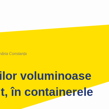
măria Constanța
ilor voluminoase
t, în containerele
!