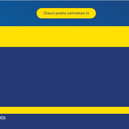
Orasul poarta semnatura ta
nța