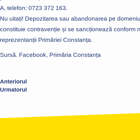
A, telefon: 0723 372 163.
Nu uitați! Depozitarea sau abandonarea pe domeniul 
constituie contravenție și se sancționează conform n
reprezentanții Primăriei Constanța.
Sursă. Facebook, Primăria Constanța
Anteriorul
Adolescenți surprinși în timp ce vandalizau u
Urmatorul
Destinația Mamaia Constanța, prima participa