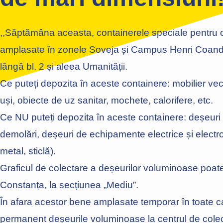
,,Săptămâna aceasta, containerele speciale pentru 
amplasate în zonele Soveja și Campus Henri Coand
lângă bl. 2 și aleea Umanității.
Ce puteți depozita în aceste containere: mobilier vechi
uși, obiecte de uz sanitar, mochete, calorifere, etc.
Ce NU puteți depozita în aceste containere: deșeuri 
demolări, deșeuri de echipamente electrice și electroni
metal, sticlă).
Graficul de colectare a deșeurilor voluminoase poate f
Constanța, la secțiunea „Mediu”.
În afara acestor bene amplasate temporar în toate ca
permanent deșeurile voluminoase la centrul de colect