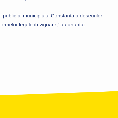
public al municipiului Constanța a deșeurilor
ormelor legale în vigoare,“ au anunțat
n loc de joacă din municipiul Constanța
re la Salonul Mondial de Turism din Paris