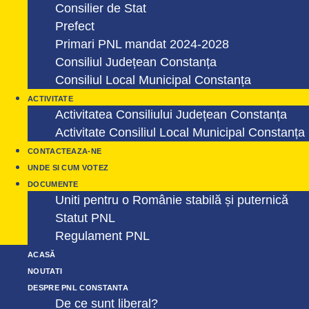
Consilier de Stat
Prefect
Primari PNL mandat 2024-2028
Consiliul Județean Constanța
Consiliul Local Municipal Constanța
ACTIVITATE
Activitatea Consiliului Județean Constanța
Activitate Consiliul Local Municipal Constanța
CONTACTEAZA-NE
UNDE SI CUM VOTEZ
DOCUMENTE
Uniti pentru o Românie stabilă și puternică
Statut PNL
Regulament PNL
ACASĂ
NOUTATI
DESPRE PNL CONSTANTA
De ce sunt liberal?