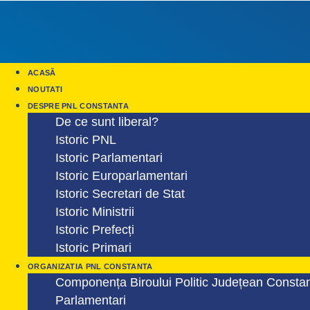
ACASĂ
NOUTATI
DESPRE PNL CONSTANTA
De ce sunt liberal?
Istoric PNL
Istoric Parlamentari
Istoric Europarlamentari
Istoric Secretari de Stat
Istoric Ministrii
Istoric Prefecți
Istoric Primari
ORGANIZATIA PNL CONSTANTA
Componența Biroului Politic Județean Consta
Parlamentari