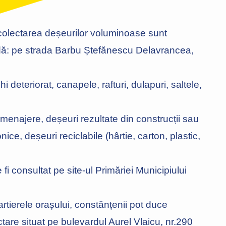
colectarea deșeurilor voluminoase sunt
ă: pe strada Barbu Ștefănescu Delavrancea,
 deteriorat, canapele, rafturi, dulapuri, saltele,
menajere, deșeuri rezultate din construcții sau
ce, deșeuri reciclabile (hârtie, carton, plastic,
i consultat pe site-ul Primăriei Municipiului
rtierele orașului, constănțenii pot duce
are situat pe bulevardul Aurel Vlaicu, nr.290