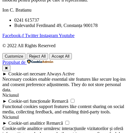
Ion C. Bratianu
0241 615737
Bulevardul Ferdinand 49, Constanța 900178
Facebook-f
Twitter
Instagram
Youtube
© 2022 All Rights Reserved
Customize
Reject All
Accept All
Propulsat de
✖
►
Cookie-uri necesare
Always Active
Necessary cookies enable essential site features like secure log-ins
and consent preference adjustments. They do not store personal
data.
Niciunul
►
Cookie-uri funcționale
Remarcă
Functional cookies support features like content sharing on social
media, collecting feedback, and enabling third-party tools.
Niciunul
►
Cookie-uri analitice
Remarcă
Cookie-urile analitice urmăresc interacțiunile vizitatorilor și oferă