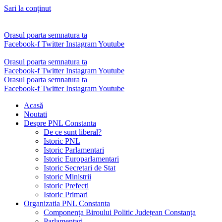
Sari la conținut
Orasul poarta semnatura ta
Facebook-f
Twitter
Instagram
Youtube
Orasul poarta semnatura ta
Facebook-f
Twitter
Instagram
Youtube
Orasul poarta semnatura ta
Facebook-f
Twitter
Instagram
Youtube
Acasă
Noutati
Despre PNL Constanta
De ce sunt liberal?
Istoric PNL
Istoric Parlamentari
Istoric Europarlamentari
Istoric Secretari de Stat
Istoric Ministrii
Istoric Prefecți
Istoric Primari
Organizatia PNL Constanta
Componența Biroului Politic Județean Constanța
Parlamentari