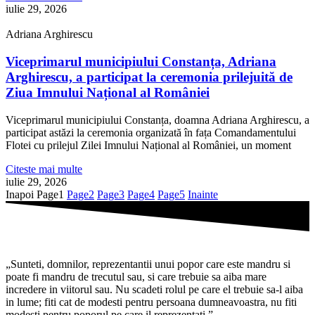
iulie 29, 2026
Adriana Arghirescu
Viceprimarul municipiului Constanța, Adriana
Arghirescu, a participat la ceremonia prilejuită de
Ziua Imnului Național al României
Viceprimarul municipiului Constanța, doamna Adriana Arghirescu, a
participat astăzi la ceremonia organizată în fața Comandamentului
Flotei cu prilejul Zilei Imnului Național al României, un moment
Citeste mai multe
iulie 29, 2026
Inapoi
Page
1
Page
2
Page
3
Page
4
Page
5
Inainte
„Sunteti, domnilor, reprezentantii unui popor care este mandru si
poate fi mandru de trecutul sau, si care trebuie sa aiba mare
incredere in viitorul sau. Nu scadeti rolul pe care el trebuie sa-l aiba
in lume; fiti cat de modesti pentru persoana dumneavoastra, nu fiti
modesti pentru poporul pe care il reprezentati.”