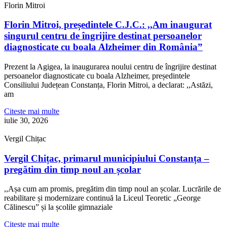
Florin Mitroi
Florin Mitroi, președintele C.J.C.: ,,Am inaugurat
singurul centru de îngrijire destinat persoanelor
diagnosticate cu boala Alzheimer din România”
Prezent la Agigea, la inaugurarea noului centru de îngrijire destinat
persoanelor diagnosticate cu boala Alzheimer, președintele
Consiliului Județean Constanța, Florin Mitroi, a declarat: ,,Astăzi,
am
Citeste mai multe
iulie 30, 2026
Vergil Chițac
Vergil Chițac, primarul municipiului Constanța –
pregătim din timp noul an școlar
,,Așa cum am promis, pregătim din timp noul an școlar. Lucrările de
reabilitare și modernizare continuă la Liceul Teoretic „George
Călinescu” și la școlile gimnaziale
Citeste mai multe