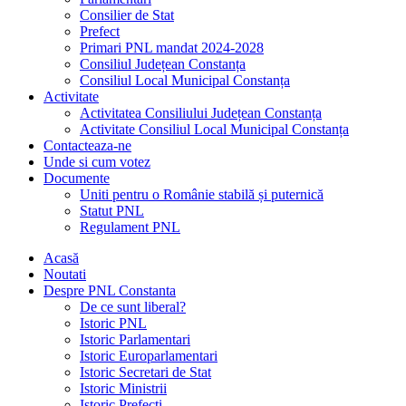
Consilier de Stat
Prefect
Primari PNL mandat 2024-2028
Consiliul Județean Constanța
Consiliul Local Municipal Constanța
Activitate
Activitatea Consiliului Județean Constanța
Activitate Consiliul Local Municipal Constanța
Contacteaza-ne
Unde si cum votez
Documente
Uniti pentru o Românie stabilă și puternică
Statut PNL
Regulament PNL
Acasă
Noutati
Despre PNL Constanta
De ce sunt liberal?
Istoric PNL
Istoric Parlamentari
Istoric Europarlamentari
Istoric Secretari de Stat
Istoric Ministrii
Istoric Prefecți