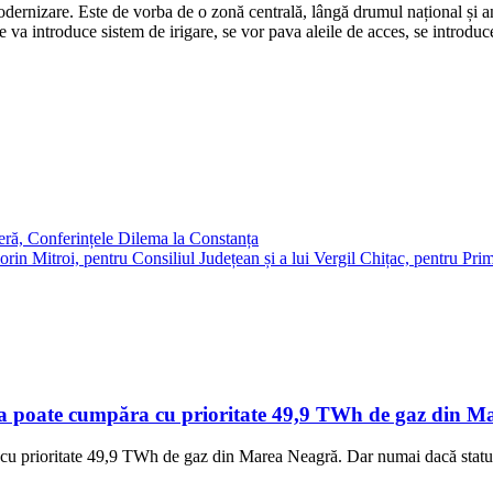
modernizare. Este de vorba de o zonă centrală, lângă drumul național și 
, se va introduce sistem de irigare, se vor pava aleile de acces, se intr
eră, Conferințele Dilema la Constanța
lorin Mitroi, pentru Consiliul Județean și a lui Vergil Chițac, pentru Pr
a poate cumpăra cu prioritate 49,9 TWh de gaz din Mar
cu prioritate 49,9 TWh de gaz din Marea Neagră. Dar numai dacă statul 