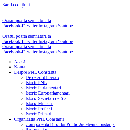
Sari la conținut
Orasul poarta semnatura ta
Facebook-f
Twitter
Instagram
Youtube
Orasul poarta semnatura ta
Facebook-f
Twitter
Instagram
Youtube
Orasul poarta semnatura ta
Facebook-f
Twitter
Instagram
Youtube
Acasă
Noutati
Despre PNL Constanta
De ce sunt liberal?
Istoric PNL
Istoric Parlamentari
Istoric Europarlamentari
Istoric Secretari de Stat
Istoric Ministrii
Istoric Prefecți
Istoric Primari
Organizatia PNL Constanta
Componența Biroului Politic Județean Constanța
Parlamentari