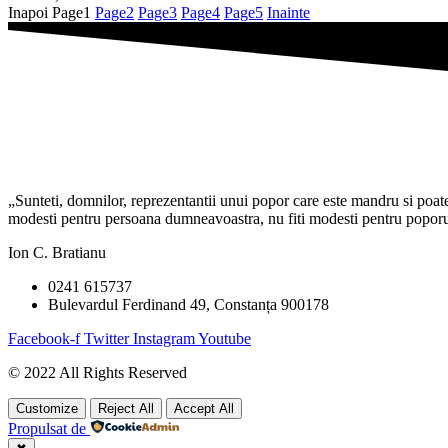
Inapoi
Page
1
Page
2
Page
3
Page
4
Page
5
Inainte
„Sunteti, domnilor, reprezentantii unui popor care este mandru si poate f
modesti pentru persoana dumneavoastra, nu fiti modesti pentru poporul 
Ion C. Bratianu
0241 615737
Bulevardul Ferdinand 49, Constanța 900178
Facebook-f
Twitter
Instagram
Youtube
© 2022 All Rights Reserved
Customize
Reject All
Accept All
Propulsat de