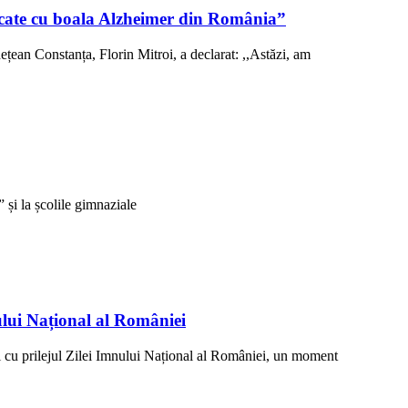
sticate cu boala Alzheimer din România”
ețean Constanța, Florin Mitroi, a declarat: ,,Astăzi, am
și la școlile gimnaziale
ului Național al României
 cu prilejul Zilei Imnului Național al României, un moment