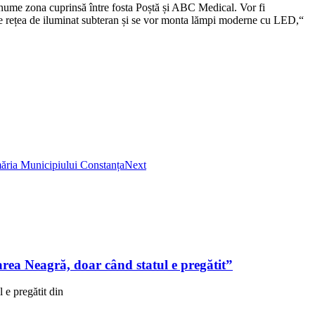
anume zona cuprinsă între fosta Poștă și ABC Medical. Vor fi
oduce rețea de iluminat subteran și se vor monta lămpi moderne cu LED,“
imăria Municipiului Constanța
Next
ea Neagră, doar când statul e pregătit”
e pregătit din