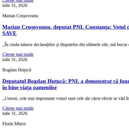
Citeste mai multe
iulie 31, 2026
Marian Crușoveanu
Marian Crușoveanu, deputat PNL Constanța: Votul di
SAVE
,,În ciuda tuturor declarațiilor și disputelor din ultimele zile, mă buc
Citeste mai multe
iulie 31, 2026
Bogdan Huțucă
Deputatul Bogdan Huțucă: PNL a demonstrat că fonduril
în bine viața oamenilor
,,Uneori, cele mai importante voturi sunt cele ale căror efecte se văd
Citeste mai multe
iulie 31, 2026
Florin Mitroi