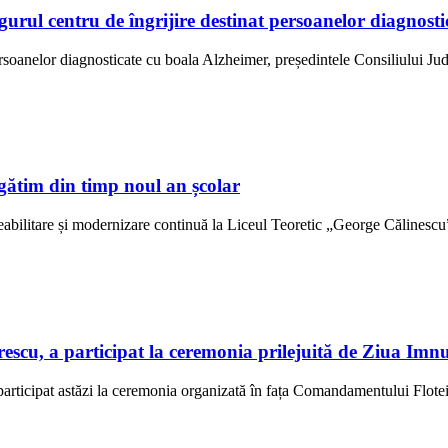
ngurul centru de îngrijire destinat persoanelor diagno
ersoanelor diagnosticate cu boala Alzheimer, președintele Consiliului Jud
gătim din timp noul an școlar
abilitare și modernizare continuă la Liceul Teoretic „George Călinescu” 
scu, a participat la ceremonia prilejuită de Ziua Imn
rticipat astăzi la ceremonia organizată în fața Comandamentului Flotei