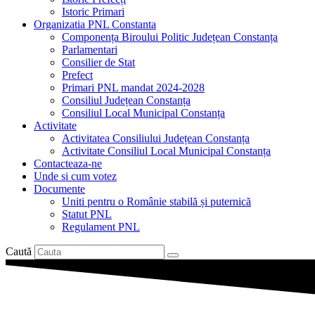
Istoric Primari
Organizatia PNL Constanta
Componența Biroului Politic Județean Constanța
Parlamentari
Consilier de Stat
Prefect
Primari PNL mandat 2024-2028
Consiliul Județean Constanța
Consiliul Local Municipal Constanța
Activitate
Activitatea Consiliului Județean Constanța
Activitate Consiliul Local Municipal Constanța
Contacteaza-ne
Unde si cum votez
Documente
Uniti pentru o Românie stabilă și puternică
Statut PNL
Regulament PNL
Caută