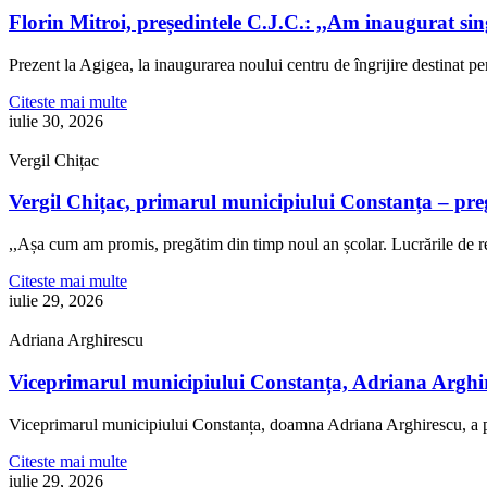
Florin Mitroi, președintele C.J.C.: ,,Am inaugurat si
Prezent la Agigea, la inaugurarea noului centru de îngrijire destinat p
Citeste mai multe
iulie 30, 2026
Vergil Chițac
Vergil Chițac, primarul municipiului Constanța – pre
,,Așa cum am promis, pregătim din timp noul an școlar. Lucrările de re
Citeste mai multe
iulie 29, 2026
Adriana Arghirescu
Viceprimarul municipiului Constanța, Adriana Arghire
Viceprimarul municipiului Constanța, doamna Adriana Arghirescu, a pa
Citeste mai multe
iulie 29, 2026