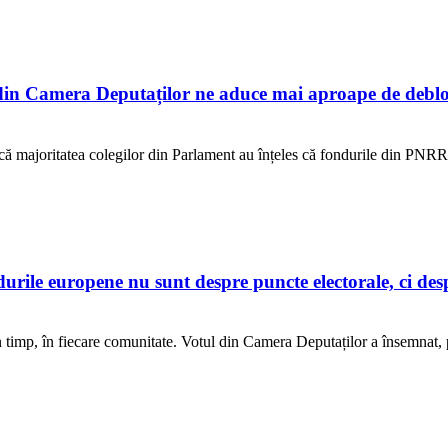
n Camera Deputaților ne aduce mai aproape de debloc
ur că majoritatea colegilor din Parlament au înțeles că fondurile din PNR
e europene nu sunt despre puncte electorale, ci despre
 în timp, în fiecare comunitate. Votul din Camera Deputaților a însemnat