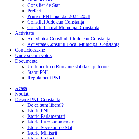
Consilier de Stat
Prefect
Primari PNL mandat 2024-2028
Consiliul Județean Constanța
Consiliul Local Municipal Constanța
Activitate
Activitatea Consiliului Județean Constanța
Activitate Consiliul Local Municipal Constanța
Contacteaza-ne
Unde si cum votez
Documente
Uniti pentru o Românie stabilă și puternică
Statut PNL
Regulament PNL
Acasă
Noutati
Despre PNL Constanta
De ce sunt liberal?
Istoric PNL
Istoric Parlamentari
Istoric Europarlamentari
Istoric Secretari de Stat
Istoric Ministrii
Istoric Prefecți