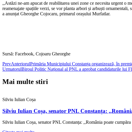
,,Astăzi ne-am apucat de reabilitarea unei zone ce necesita urgent o 
reamenajate spațiile verzi, se vor planta arbori și arbuști ornamentali
a anunțat Gheorghe Cojocaru, primarul orașului Murfatlar.
Sursă: Facebook, Cojoaru Gheorghe
Prev
Anteriorul
Primăria Municipiului Constanța organizează, în premi
Urmatorul
Biroul Politic Național al PNL a aprobat candidaturile lui F
Mai multe stiri
Silviu Iulian Coșa
Silviu Iulian Coșa, senator PNL Constanța: ,,Români
Silviu Iulian Coșa, senator PNL Constanța: ,,România poate cumpăra 