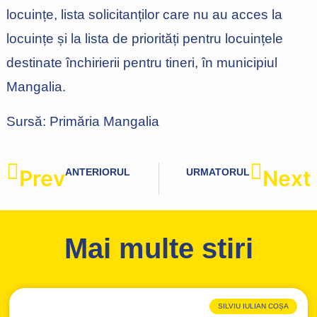
locuințe, lista solicitanților care nu au acces la
locuințe și la lista de priorități pentru locuințele
destinate închirierii pentru tineri, în municipiul
Mangalia.
Sursă: Primăria Mangalia
Prev
Next
ANTERIORUL
URMATORUL
Copiii din Neptun vor avea un loc de joacă nou
Administrația locală din comuna Pantelimon a obținut finanțare pentru încă un proiect prin PNI Anghel Saligny
Mai multe stiri
SILVIU IULIAN COȘA