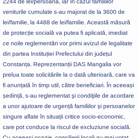
2244 de lei/persoană, iar în cazul familiilor
veniturile cumulate s-au majorat de la 3600 de
lei/familie, la 4488 de lei/familie. Această măsură
de protecție socială va putea fi aplicată, imediat
ce noile reglementări vor primi avizul de legalitate
din partea Instituției Prefectului din județul
Constanța. Reprezentanții DAS Mangalia vor
prelua toate solicitările la o dată ulterioară, care va
fi anunțată în timp util, către beneficiari. În aceeași
ședință, s-au reglementat şi condiţiile de acordare
a unor ajutoare de urgență familiilor și persoanelor
singure aflate în situații critice socio-economic,
care pot conduce la riscul de excluziune socială.
Cu aceeași ocazie, consilierii locali au mai votat