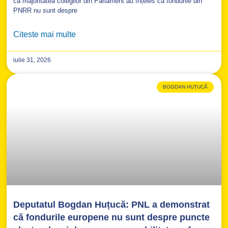
că majoritatea colegilor din Parlament au înțeles că fondurile din
PNRR nu sunt despre
Citeste mai multe
iulie 31, 2026
BOGDAN HUȚUCĂ
Deputatul Bogdan Huțucă: PNL a demonstrat
că fondurile europene nu sunt despre puncte