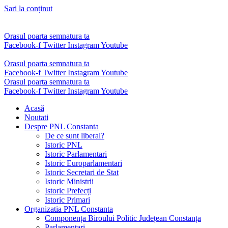
Sari la conținut
Orasul poarta semnatura ta
Facebook-f
Twitter
Instagram
Youtube
Orasul poarta semnatura ta
Facebook-f
Twitter
Instagram
Youtube
Orasul poarta semnatura ta
Facebook-f
Twitter
Instagram
Youtube
Acasă
Noutati
Despre PNL Constanta
De ce sunt liberal?
Istoric PNL
Istoric Parlamentari
Istoric Europarlamentari
Istoric Secretari de Stat
Istoric Ministrii
Istoric Prefecți
Istoric Primari
Organizatia PNL Constanta
Componența Biroului Politic Județean Constanța
Parlamentari