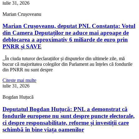
iulie 31, 2026
Marian Crușoveanu
Marian Crușoveanu, deputat PNL Constanța: Votul
din Camera Deputaților ne aduce mai aproape de
deblocarea a aproximativ 6 miliarde de euro prin
PNRR și SAVE
,,În ciuda tuturor declarațiilor și disputelor din ultimele zile, mă
bucur că majoritatea colegilor din Parlament au înțeles că fondurile
din PNRR nu sunt despre
Citeste mai multe
iulie 31, 2026
Bogdan Huțucă
Deputatul Bogdan Huțucă: PNL a demonstrat că
fondurile europene nu sunt despre puncte electorale,
ci despre responsabilitate, reforme și investiții care
schimbă în bine viața oamenilor