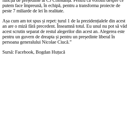
funcția de președinte al CJ Constanța. Pentru că vorbim despre ce
putem face împreună, în echipă, pentru a transforma proiecte de
peste 7 miliarde de lei în realitate.
Așa cum am tot spus și repet: turul 1 de la prezidențialele din acest
an are o miză fără precedent. Înseamnă totul. Eu unul nu pot să văd
acest scrutin separat de restul alegerilor din acest an. Alegerea este
pentru un guvern de dreapta și pentru un președinte liberal în
persoana generalului Nicolae Ciucă.”
Sursă: Facebook, Bogdan Huțucă