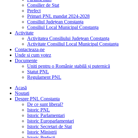
Consilier de Stat
Prefect
Primari PNL mandat 2024-2028
Consiliul Județean Constanța
Consiliul Local Municipal Constanța
Activitate
Activitatea Consiliului Județean Constanța
Activitate Consiliul Local Municipal Constanța
Contacteaza-ne
Unde si cum votez
Documente
Uniti pentru o Românie stabilă și puternică
Statut PNL
Regulament PNL
Acasă
Noutati
Despre PNL Constanta
De ce sunt liberal?
Istoric PNL
Istoric Parlamentari
Istoric Europarlamentari
Istoric Secretari de Stat
Istoric Ministrii
Istoric Prefecți