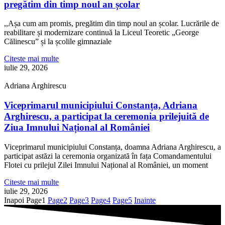
pregătim din timp noul an școlar
,,Așa cum am promis, pregătim din timp noul an școlar. Lucrările de
reabilitare și modernizare continuă la Liceul Teoretic „George
Călinescu” și la școlile gimnaziale
Citeste mai multe
iulie 29, 2026
Adriana Arghirescu
Viceprimarul municipiului Constanța, Adriana
Arghirescu, a participat la ceremonia prilejuită de
Ziua Imnului Național al României
Viceprimarul municipiului Constanța, doamna Adriana Arghirescu, a
participat astăzi la ceremonia organizată în fața Comandamentului
Flotei cu prilejul Zilei Imnului Național al României, un moment
Citeste mai multe
iulie 29, 2026
Inapoi
Page
1
Page
2
Page
3
Page
4
Page
5
Inainte