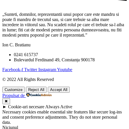
„Sunteti, domnilor, reprezentantii unui popor care este mandru si
poate fi mandru de trecutul sau, si care trebuie sa aiba mare
incredere in viitorul sau. Nu scadeti rolul pe care el trebuie sa-l aiba
in lume; fiti cat de modesti pentru persoana dumneavoastra, nu fiti
modesti pentru poporul pe care il reprezentati.”
Ion C. Bratianu
0241 615737
Bulevardul Ferdinand 49, Constanța 900178
Facebook-f
Twitter
Instagram
Youtube
© 2022 All Rights Reserved
Customize
Reject All
Accept All
Propulsat de
✖
►
Cookie-uri necesare
Always Active
Necessary cookies enable essential site features like secure log-ins
and consent preference adjustments. They do not store personal
data.
Niciunul