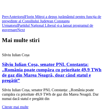
Prev
Anteriorul
Florin Mitroi a depus jurământul pentru funcția de
președinte al Consiliului Județean Constanța
Urmatorul
Partidul Național Liberal și-a lansat programul de
guvernare
Next
Mai multe stiri
Silviu Iulian Coșa
Silviu Iulian Coșa, senator PNL Constanța:
,,România poate cumpăra cu prioritate 49,9 TWh
de gaz din Marea Neagră, doar când statul e
pregătit”
Silviu Iulian Coșa, senator PNL Constanța: ,,România poate
cumpăra cu prioritate 49,9 TWh de gaz din Marea Neagră. Dar
numai dacă statul e pregătit din
Citeste mai multe