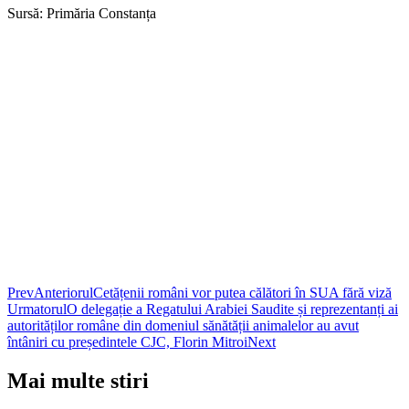
Sursă: Primăria Constanța
Prev
Anteriorul
Cetățenii români vor putea călători în SUA fără viză
Urmatorul
O delegație a Regatului Arabiei Saudite și reprezentanți ai
autorităților române din domeniul sănătății animalelor au avut
întâniri cu președintele CJC, Florin Mitroi
Next
Mai multe stiri