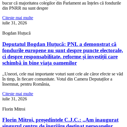
bucur că majoritatea colegilor din Parlament au înțeles că fondurile
din PNRR nu sunt despre
Citeste mai multe
iulie 31, 2026
Bogdan Huțucă
Deputatul Bogdan Huțucă: PNL a demonstrat că
fondurile europene nu sunt despre puncte electorale,
ci despre responsabilitate, reforme și investiții care
schimbă în bine viața oamenilor
,,Uneori, cele mai importante voturi sunt cele ale căror efecte se văd
în timp, în fiecare comunitate. Votul din Camera Deputaților a
însemnat, pentru România,
Citeste mai multe
iulie 31, 2026
Florin Mitroi
Florin Mitroi, președintele C.J.C.: ,,Am inaugurat
singurul centru de îngrijire destinat persoanelor