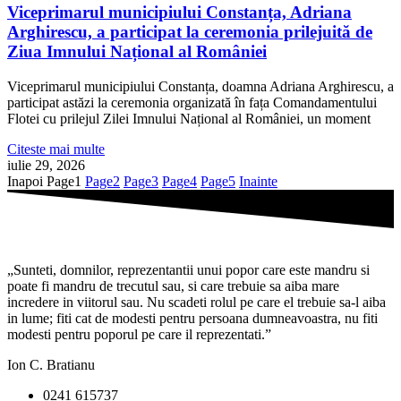
Viceprimarul municipiului Constanța, Adriana
Arghirescu, a participat la ceremonia prilejuită de
Ziua Imnului Național al României
Viceprimarul municipiului Constanța, doamna Adriana Arghirescu, a
participat astăzi la ceremonia organizată în fața Comandamentului
Flotei cu prilejul Zilei Imnului Național al României, un moment
Citeste mai multe
iulie 29, 2026
Inapoi
Page
1
Page
2
Page
3
Page
4
Page
5
Inainte
„Sunteti, domnilor, reprezentantii unui popor care este mandru si
poate fi mandru de trecutul sau, si care trebuie sa aiba mare
incredere in viitorul sau. Nu scadeti rolul pe care el trebuie sa-l aiba
in lume; fiti cat de modesti pentru persoana dumneavoastra, nu fiti
modesti pentru poporul pe care il reprezentati.”
Ion C. Bratianu
0241 615737