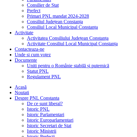
Consilier de Stat
Prefect
Primari PNL mandat 2024-2028
Consiliul Județean Constanța
Consiliul Local Municipal Constanța
Activitate
Activitatea Consiliului Județean Constanța
Activitate Consiliul Local Municipal Constanța
Contacteaza-ne
Unde si cum votez
Documente
Uniti pentru o Românie stabilă și puternică
Statut PNL
Regulament PNL
Acasă
Noutati
Despre PNL Constanta
De ce sunt liberal?
Istoric PNL
Istoric Parlamentari
Istoric Europarlamentari
Istoric Secretari de Stat
Istoric Ministrii
Istoric Prefecți