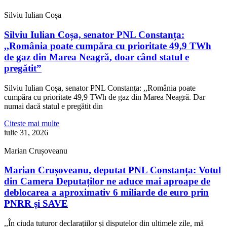
Silviu Iulian Coșa
Silviu Iulian Coșa, senator PNL Constanța:
,,România poate cumpăra cu prioritate 49,9 TWh
de gaz din Marea Neagră, doar când statul e
pregătit”
Silviu Iulian Coșa, senator PNL Constanța: ,,România poate
cumpăra cu prioritate 49,9 TWh de gaz din Marea Neagră. Dar
numai dacă statul e pregătit din
Citeste mai multe
iulie 31, 2026
Marian Crușoveanu
Marian Crușoveanu, deputat PNL Constanța: Votul
din Camera Deputaților ne aduce mai aproape de
deblocarea a aproximativ 6 miliarde de euro prin
PNRR și SAVE
,,În ciuda tuturor declarațiilor și disputelor din ultimele zile, mă