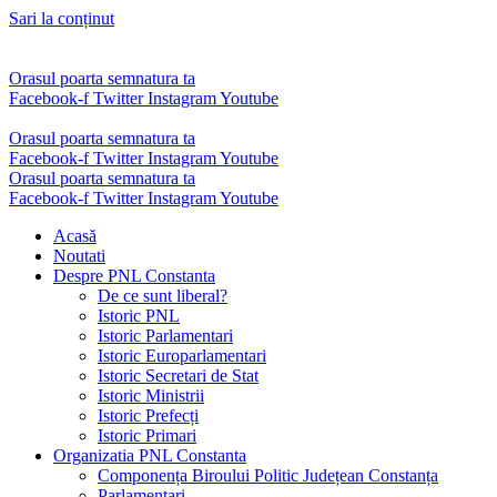
Sari la conținut
Orasul poarta semnatura ta
Facebook-f
Twitter
Instagram
Youtube
Orasul poarta semnatura ta
Facebook-f
Twitter
Instagram
Youtube
Orasul poarta semnatura ta
Facebook-f
Twitter
Instagram
Youtube
Acasă
Noutati
Despre PNL Constanta
De ce sunt liberal?
Istoric PNL
Istoric Parlamentari
Istoric Europarlamentari
Istoric Secretari de Stat
Istoric Ministrii
Istoric Prefecți
Istoric Primari
Organizatia PNL Constanta
Componența Biroului Politic Județean Constanța
Parlamentari