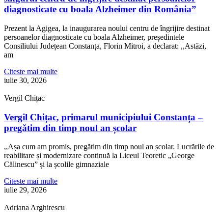
diagnosticate cu boala Alzheimer din România”
Prezent la Agigea, la inaugurarea noului centru de îngrijire destinat
persoanelor diagnosticate cu boala Alzheimer, președintele
Consiliului Județean Constanța, Florin Mitroi, a declarat: ,,Astăzi,
am
Citeste mai multe
iulie 30, 2026
Vergil Chițac
Vergil Chițac, primarul municipiului Constanța –
pregătim din timp noul an școlar
,,Așa cum am promis, pregătim din timp noul an școlar. Lucrările de
reabilitare și modernizare continuă la Liceul Teoretic „George
Călinescu” și la școlile gimnaziale
Citeste mai multe
iulie 29, 2026
Adriana Arghirescu