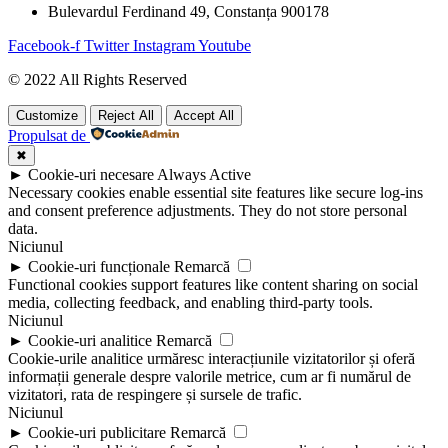
Bulevardul Ferdinand 49, Constanța 900178
Facebook-f
Twitter
Instagram
Youtube
© 2022 All Rights Reserved
Customize
Reject All
Accept All
Propulsat de
✖
►
Cookie-uri necesare
Always Active
Necessary cookies enable essential site features like secure log-ins
and consent preference adjustments. They do not store personal
data.
Niciunul
►
Cookie-uri funcționale
Remarcă
Functional cookies support features like content sharing on social
media, collecting feedback, and enabling third-party tools.
Niciunul
►
Cookie-uri analitice
Remarcă
Cookie-urile analitice urmăresc interacțiunile vizitatorilor și oferă
informații generale despre valorile metrice, cum ar fi numărul de
vizitatori, rata de respingere și sursele de trafic.
Niciunul
►
Cookie-uri publicitare
Remarcă