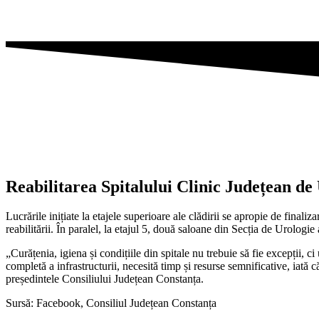
Reabilitarea Spitalului Clinic Județean de
Lucrările inițiate la etajele superioare ale clădirii se apropie de finali
reabilitării. În paralel, la etajul 5, două saloane din Secția de Urologie 
„Curățenia, igiena și condițiile din spitale nu trebuie să fie excepții, 
completă a infrastructurii, necesită timp și resurse semnificative, iată 
președintele Consiliului Județean Constanța.
Sursă: Facebook, Consiliul Județean Constanța