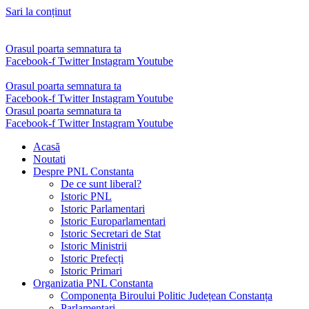
Sari la conținut
Orasul poarta semnatura ta
Facebook-f
Twitter
Instagram
Youtube
Orasul poarta semnatura ta
Facebook-f
Twitter
Instagram
Youtube
Orasul poarta semnatura ta
Facebook-f
Twitter
Instagram
Youtube
Acasă
Noutati
Despre PNL Constanta
De ce sunt liberal?
Istoric PNL
Istoric Parlamentari
Istoric Europarlamentari
Istoric Secretari de Stat
Istoric Ministrii
Istoric Prefecți
Istoric Primari
Organizatia PNL Constanta
Componența Biroului Politic Județean Constanța
Parlamentari