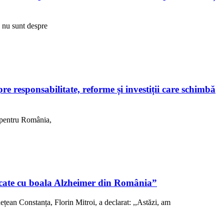
R nu sunt despre
 responsabilitate, reforme și investiții care schimbă
, pentru România,
sticate cu boala Alzheimer din România”
ețean Constanța, Florin Mitroi, a declarat: ,,Astăzi, am