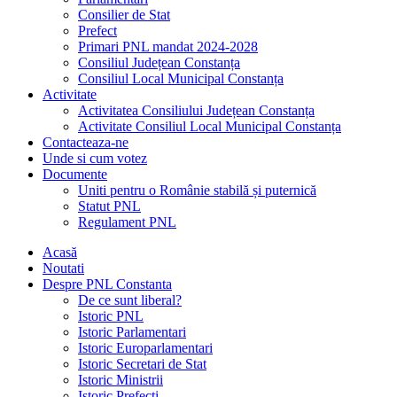
Consilier de Stat
Prefect
Primari PNL mandat 2024-2028
Consiliul Județean Constanța
Consiliul Local Municipal Constanța
Activitate
Activitatea Consiliului Județean Constanța
Activitate Consiliul Local Municipal Constanța
Contacteaza-ne
Unde si cum votez
Documente
Uniti pentru o Românie stabilă și puternică
Statut PNL
Regulament PNL
Acasă
Noutati
Despre PNL Constanta
De ce sunt liberal?
Istoric PNL
Istoric Parlamentari
Istoric Europarlamentari
Istoric Secretari de Stat
Istoric Ministrii
Istoric Prefecți