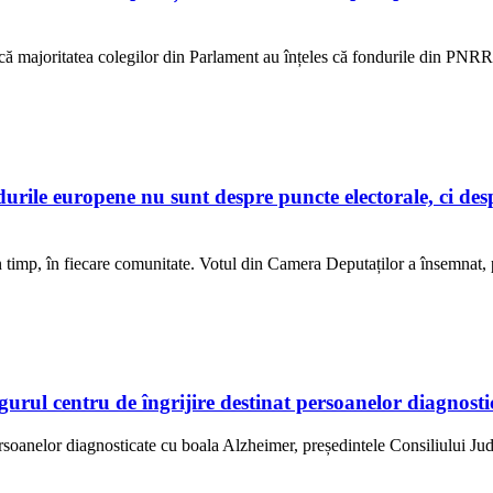
ur că majoritatea colegilor din Parlament au înțeles că fondurile din PNR
e europene nu sunt despre puncte electorale, ci despre
 în timp, în fiecare comunitate. Votul din Camera Deputaților a însemnat
ngurul centru de îngrijire destinat persoanelor diagno
ersoanelor diagnosticate cu boala Alzheimer, președintele Consiliului Jud