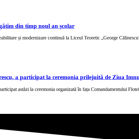
gătim din timp noul an școlar
abilitare și modernizare continuă la Liceul Teoretic „George Călinescu” 
scu, a participat la ceremonia prilejuită de Ziua Imn
rticipat astăzi la ceremonia organizată în fața Comandamentului Flotei