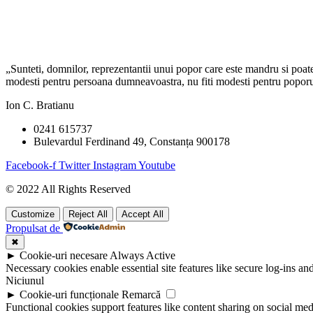
„Sunteti, domnilor, reprezentantii unui popor care este mandru si poate f
modesti pentru persoana dumneavoastra, nu fiti modesti pentru poporul 
Ion C. Bratianu
0241 615737
Bulevardul Ferdinand 49, Constanța 900178
Facebook-f
Twitter
Instagram
Youtube
© 2022 All Rights Reserved
Customize
Reject All
Accept All
Propulsat de
✖
►
Cookie-uri necesare
Always Active
Necessary cookies enable essential site features like secure log-ins a
Niciunul
►
Cookie-uri funcționale
Remarcă
Functional cookies support features like content sharing on social medi