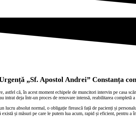
 Urgență „Sf. Apostol Andrei” Constanța co
zare, astfel că, în acest moment echipele de muncitori intervin pe casa scări
au intrat deja într-un proces de renovare intensă, reabilitarea completă a ac
ci un lucru absolut normal, o obligație firească față de pacienți și perso
că există și măsuri pe care le putem lua acum, rapid și eficient, pentru a 