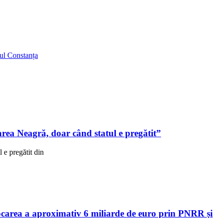
iul Constanța
ea Neagră, doar când statul e pregătit”
e pregătit din
area a aproximativ 6 miliarde de euro prin PNRR și