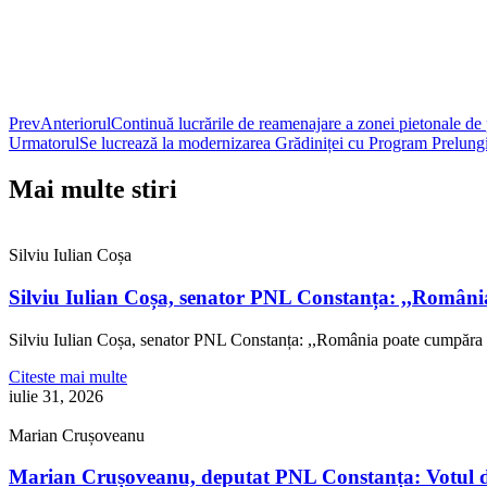
Prev
Anteriorul
Continuă lucrările de reamenajare a zonei pietonale de
Urmatorul
Se lucrează la modernizarea Grădiniței cu Program Prelung
Mai multe stiri
Silviu Iulian Coșa
Silviu Iulian Coșa, senator PNL Constanța: ,,Români
Silviu Iulian Coșa, senator PNL Constanța: ,,România poate cumpăra 
Citeste mai multe
iulie 31, 2026
Marian Crușoveanu
Marian Crușoveanu, deputat PNL Constanța: Votul di