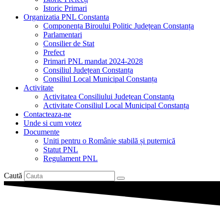
Istoric Primari
Organizatia PNL Constanta
Componența Biroului Politic Județean Constanța
Parlamentari
Consilier de Stat
Prefect
Primari PNL mandat 2024-2028
Consiliul Județean Constanța
Consiliul Local Municipal Constanța
Activitate
Activitatea Consiliului Județean Constanța
Activitate Consiliul Local Municipal Constanța
Contacteaza-ne
Unde si cum votez
Documente
Uniti pentru o Românie stabilă și puternică
Statut PNL
Regulament PNL
Caută