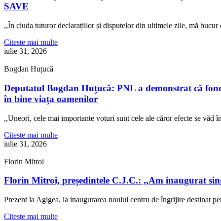
SAVE
,,În ciuda tuturor declarațiilor și disputelor din ultimele zile, mă buc
Citeste mai multe
iulie 31, 2026
Bogdan Huțucă
Deputatul Bogdan Huțucă: PNL a demonstrat că fonduril
în bine viața oamenilor
,,Uneori, cele mai importante voturi sunt cele ale căror efecte se văd
Citeste mai multe
iulie 31, 2026
Florin Mitroi
Florin Mitroi, președintele C.J.C.: ,,Am inaugurat si
Prezent la Agigea, la inaugurarea noului centru de îngrijire destinat p
Citeste mai multe