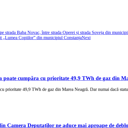
 pe strada Baba Novac, între strada Operei și strada Soveja din municip
it „Lumea Copiilor” din municipiul Constanța
Next
a poate cumpăra cu prioritate 49,9 TWh de gaz din Mar
cu prioritate 49,9 TWh de gaz din Marea Neagră. Dar numai dacă statul 
n Camera Deputaților ne aduce mai aproape de debloc