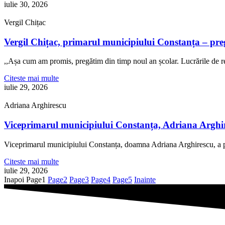
iulie 30, 2026
Vergil Chițac
Vergil Chițac, primarul municipiului Constanța – pre
,,Așa cum am promis, pregătim din timp noul an școlar. Lucrările de re
Citeste mai multe
iulie 29, 2026
Adriana Arghirescu
Viceprimarul municipiului Constanța, Adriana Arghire
Viceprimarul municipiului Constanța, doamna Adriana Arghirescu, a pa
Citeste mai multe
iulie 29, 2026
Inapoi
Page
1
Page
2
Page
3
Page
4
Page
5
Inainte