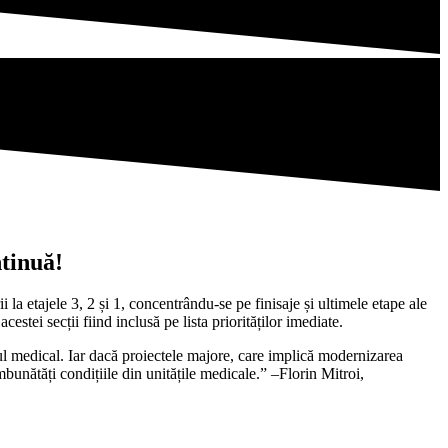
ntinuă!
i la etajele 3, 2 și 1, concentrându-se pe finisaje și ultimele etape ale
estei secții fiind inclusă pe lista priorităților imediate.
nalul medical. Iar dacă proiectele majore, care implică modernizarea
îmbunătăți condițiile din unitățile medicale.” –Florin Mitroi,