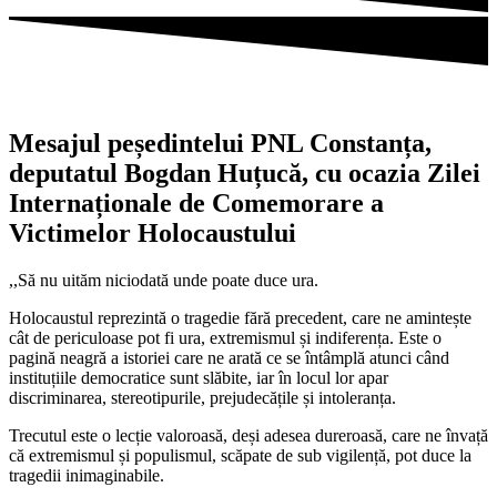
Mesajul peședintelui PNL Constanța,
deputatul Bogdan Huțucă, cu ocazia Zilei
Internaționale de Comemorare a
Victimelor Holocaustului
,,Să nu uităm niciodată unde poate duce ura.
Holocaustul reprezintă o tragedie fără precedent, care ne amintește
cât de periculoase pot fi ura, extremismul și indiferența. Este o
pagină neagră a istoriei care ne arată ce se întâmplă atunci când
instituțiile democratice sunt slăbite, iar în locul lor apar
discriminarea, stereotipurile, prejudecățile și intoleranța.
Trecutul este o lecție valoroasă, deși adesea dureroasă, care ne învață
că extremismul și populismul, scăpate de sub vigilență, pot duce la
tragedii inimaginabile.