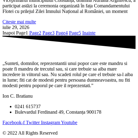
Viceprimarul municipiului Constanța, doamna Adriana Arghirescu, a
participat astăzi la ceremonia organizată în fața Comandamentului
Flotei cu prilejul Zilei Imnului Național al României, un moment
Citeste mai multe
iulie 29, 2026
Inapoi
Page
1
Page
2
Page
3
Page
4
Page
5
Inainte
„Sunteti, domnilor, reprezentantii unui popor care este mandru si
poate fi mandru de trecutul sau, si care trebuie sa aiba mare
incredere in viitorul sau. Nu scadeti rolul pe care el trebuie sa-l aiba
in lume; fiti cat de modesti pentru persoana dumneavoastra, nu fiti
modesti pentru poporul pe care il reprezentati.”
Ion C. Bratianu
0241 615737
Bulevardul Ferdinand 49, Constanța 900178
Facebook-f
Twitter
Instagram
Youtube
© 2022 All Rights Reserved