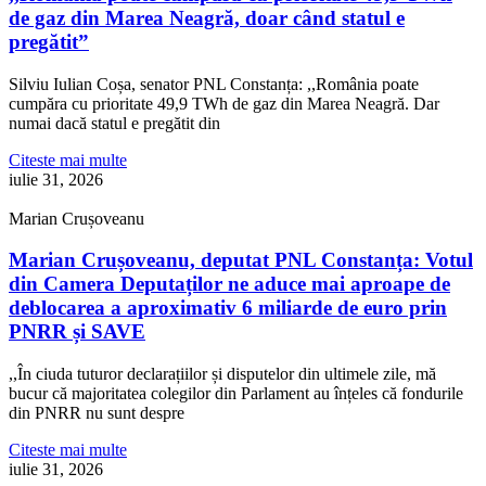
de gaz din Marea Neagră, doar când statul e
pregătit”
Silviu Iulian Coșa, senator PNL Constanța: ,,România poate
cumpăra cu prioritate 49,9 TWh de gaz din Marea Neagră. Dar
numai dacă statul e pregătit din
Citeste mai multe
iulie 31, 2026
Marian Crușoveanu
Marian Crușoveanu, deputat PNL Constanța: Votul
din Camera Deputaților ne aduce mai aproape de
deblocarea a aproximativ 6 miliarde de euro prin
PNRR și SAVE
,,În ciuda tuturor declarațiilor și disputelor din ultimele zile, mă
bucur că majoritatea colegilor din Parlament au înțeles că fondurile
din PNRR nu sunt despre
Citeste mai multe
iulie 31, 2026