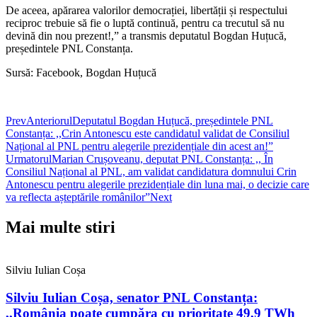
De aceea, apărarea valorilor democrației, libertății și respectului
reciproc trebuie să fie o luptă continuă, pentru ca trecutul să nu
devină din nou prezent!,” a transmis deputatul Bogdan Huțucă,
președintele PNL Constanța.
Sursă: Facebook, Bogdan Huțucă
Prev
Anteriorul
Deputatul Bogdan Huțucă, președintele PNL
Constanța: ,,Crin Antonescu este candidatul validat de Consiliul
Național al PNL pentru alegerile prezidențiale din acest an!”
Urmatorul
Marian Crușoveanu, deputat PNL Constanța: ,, În
Consiliul Național al PNL, am validat candidatura domnului Crin
Antonescu pentru alegerile prezidențiale din luna mai, o decizie care
va reflecta așteptările românilor”
Next
Mai multe stiri
Silviu Iulian Coșa
Silviu Iulian Coșa, senator PNL Constanța:
,,România poate cumpăra cu prioritate 49,9 TWh