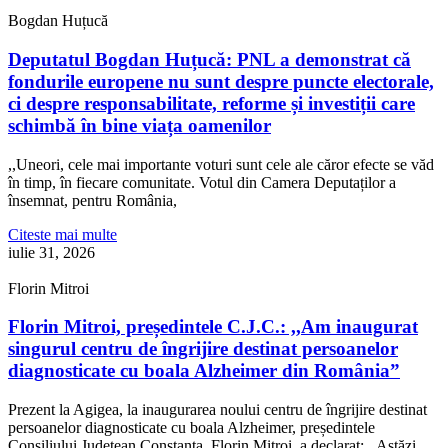
Bogdan Huțucă
Deputatul Bogdan Huțucă: PNL a demonstrat că
fondurile europene nu sunt despre puncte electorale,
ci despre responsabilitate, reforme și investiții care
schimbă în bine viața oamenilor
,,Uneori, cele mai importante voturi sunt cele ale căror efecte se văd
în timp, în fiecare comunitate. Votul din Camera Deputaților a
însemnat, pentru România,
Citeste mai multe
iulie 31, 2026
Florin Mitroi
Florin Mitroi, președintele C.J.C.: ,,Am inaugurat
singurul centru de îngrijire destinat persoanelor
diagnosticate cu boala Alzheimer din România”
Prezent la Agigea, la inaugurarea noului centru de îngrijire destinat
persoanelor diagnosticate cu boala Alzheimer, președintele
Consiliului Județean Constanța, Florin Mitroi, a declarat: ,,Astăzi,