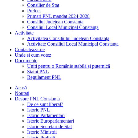
Consilier de Stat
Prefect
Primari PNL mandat 2024-2028
Consiliul Județean Constanța
Consiliul Local Municipal Constanța
Activitate
Activitatea Consiliului Județean Constanța
Activitate Consiliul Local Municipal Constanța
Contacteaza-ne
Unde si cum votez
Documente
Uniti pentru o Românie stabilă și puternică
Statut PNL
Regulament PNL
Acasă
Noutati
Despre PNL Constanta
De ce sunt liberal?
Istoric PNL
Istoric Parlamentari
Istoric Europarlamentari
Istoric Secretari de Stat
Istoric Ministrii
Istoric Prefecți