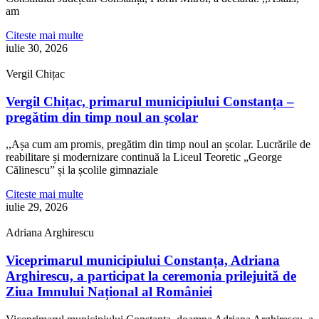
am
Citeste mai multe
iulie 30, 2026
Vergil Chițac
Vergil Chițac, primarul municipiului Constanța –
pregătim din timp noul an școlar
,,Așa cum am promis, pregătim din timp noul an școlar. Lucrările de
reabilitare și modernizare continuă la Liceul Teoretic „George
Călinescu” și la școlile gimnaziale
Citeste mai multe
iulie 29, 2026
Adriana Arghirescu
Viceprimarul municipiului Constanța, Adriana
Arghirescu, a participat la ceremonia prilejuită de
Ziua Imnului Național al României