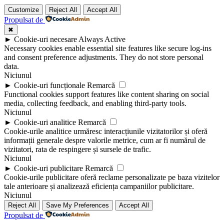
Customize
Reject All
Accept All
Propulsat de
✖
►
Cookie-uri necesare
Always Active
Necessary cookies enable essential site features like secure log-ins
and consent preference adjustments. They do not store personal
data.
Niciunul
►
Cookie-uri funcționale
Remarcă
Functional cookies support features like content sharing on social
media, collecting feedback, and enabling third-party tools.
Niciunul
►
Cookie-uri analitice
Remarcă
Cookie-urile analitice urmăresc interacțiunile vizitatorilor și oferă
informații generale despre valorile metrice, cum ar fi numărul de
vizitatori, rata de respingere și sursele de trafic.
Niciunul
►
Cookie-uri publicitare
Remarcă
Cookie-urile publicitare oferă reclame personalizate pe baza vizitelor
tale anterioare și analizează eficiența campaniilor publicitare.
Niciunul
Reject All
Save My Preferences
Accept All
Propulsat de