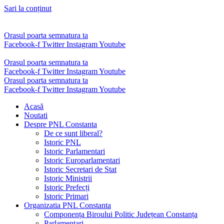
Sari la conținut
Orasul poarta semnatura ta
Facebook-f
Twitter
Instagram
Youtube
Orasul poarta semnatura ta
Facebook-f
Twitter
Instagram
Youtube
Orasul poarta semnatura ta
Facebook-f
Twitter
Instagram
Youtube
Acasă
Noutati
Despre PNL Constanta
De ce sunt liberal?
Istoric PNL
Istoric Parlamentari
Istoric Europarlamentari
Istoric Secretari de Stat
Istoric Ministrii
Istoric Prefecți
Istoric Primari
Organizatia PNL Constanta
Componența Biroului Politic Județean Constanța
Parlamentari