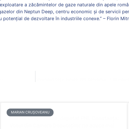
 exploatare a zăcămintelor de gaze naturale din apele româ
gazelor din Neptun Deep, centru economic și de servicii pen
 potențial de dezvoltare în industriile conexe.” – Florin Mit
ri
MARIAN CRUȘOVEANU
Marian Crușoveanu, deputat PNL Constanța:
Votul din Camera Deputaților ne aduce mai