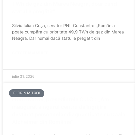
TWh de gaz din Marea Neagră, doar când
statul e pregătit”
Silviu Iulian Coșa, senator PNL Constanța: ,,România
poate cumpăra cu prioritate 49,9 TWh de gaz din Marea
Neagră. Dar numai dacă statul e pregătit din
CITESTE MAI MULTE
iulie 31, 2026
FLORIN MITROI
Florin Mitroi, președintele C.J.C.: ,,Am
inaugurat singurul centru de îngrijire
destinat persoanelor diagnosticate cu boala
Alzheimer din România”