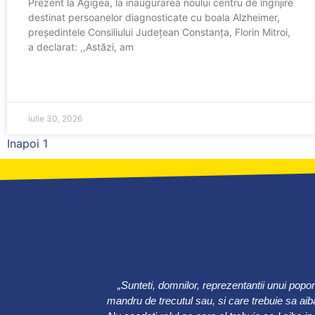
Prezent la Agigea, la inaugurarea noului centru de îngrijire
destinat persoanelor diagnosticate cu boala Alzheimer,
președintele Consiliului Județean Constanța, Florin Mitroi,
a declarat: ,,Astăzi, am
CITESTE MAI MULTE
iulie 30, 2026
2
3
4
5
Inainte
Inapoi
1
„Sunteti, domnilor, reprezentantii unui popo
mandru de trecutul sau, si care trebuie sa aiba