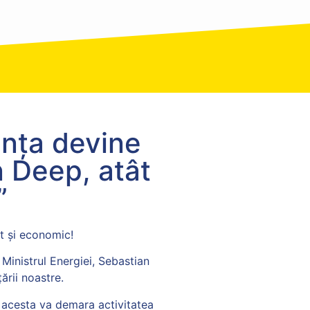
anța devine
n Deep, atât
”
ât și economic!
 Ministrul Energiei, Sebastian
ării noastre.
ul acesta va demara activitatea