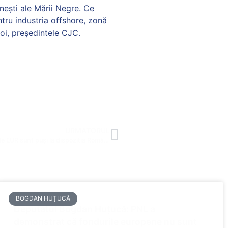
nești ale Mării Negre. Ce
tru industria offshore, zonă
roi, președintele CJC.
URMATORUL
Silviu Iulian Coșa, senator PNL Constanța: ,,1,65 miliarde EUR sunt puși la dispoziția României, prin Ministerul Finanțelor, de la BIRD”
BOGDAN HUȚUCĂ
Deputatul Bogdan Huțucă: PNL a
demonstrat că fondurile europene nu sunt