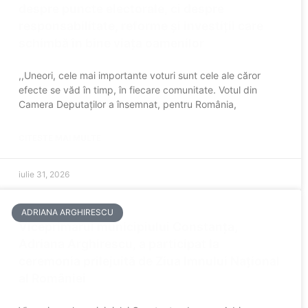
despre puncte electorale, ci despre
responsabilitate, reforme și investiții care
schimbă în bine viața oamenilor
,,Uneori, cele mai importante voturi sunt cele ale căror
efecte se văd în timp, în fiecare comunitate. Votul din
Camera Deputaților a însemnat, pentru România,
CITESTE MAI MULTE
iulie 31, 2026
ADRIANA ARGHIRESCU
Viceprimarul municipiului Constanța,
Adriana Arghirescu, a participat la
ceremonia prilejuită de Ziua Imnului Național
al României