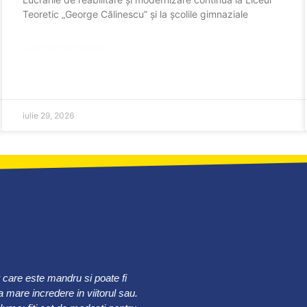
Teoretic „George Călinescu” și la școlile gimnaziale
CITESTE MAI MULTE
iulie 29, 2026
r care este mandru si poate fi
 mare incredere in viitorul sau.