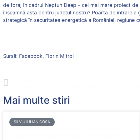
de foraj în cadrul Neptun Deep – cel mai mare proiect de
înseamnă asta pentru județul nostru? Poarta de intrare a 
strategică în securitatea energetică a României, regiune cu
Sursă: Facebook, Florin Mitroi
ANTERIORUL
Ilie Bolojan, Președintele României deschide dialogul cu mediul de aface
Mai multe stiri
SILVIU IULIAN COȘA
Silviu Iulian Coșa, senator PNL Constanța:
,,România poate cumpăra cu prioritate 49,9