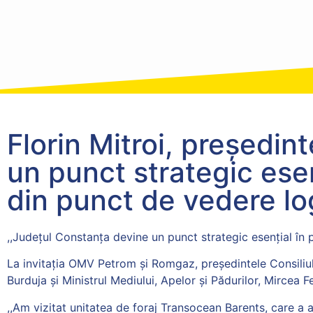
Florin Mitroi, președin
un punct strategic esen
din punct de vedere log
,,Județul Constanța devine un punct strategic esențial în 
La invitația OMV Petrom și Romgaz, președintele Consiliulu
Burduja și Ministrul Mediului, Apelor și Pădurilor, Mircea F
,,Am vizitat unitatea de foraj Transocean Barents, care a a