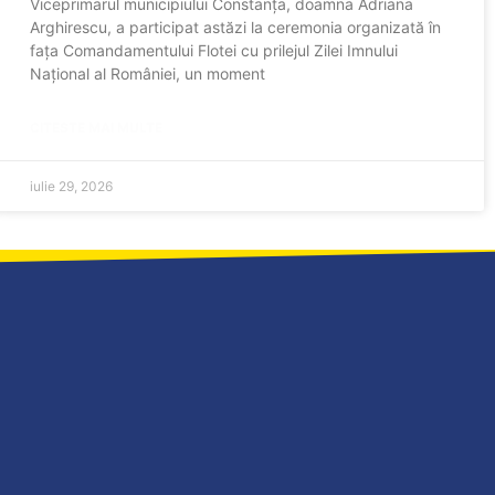
Viceprimarul municipiului Constanța, doamna Adriana
Arghirescu, a participat astăzi la ceremonia organizată în
fața Comandamentului Flotei cu prilejul Zilei Imnului
Național al României, un moment
CITESTE MAI MULTE
iulie 29, 2026