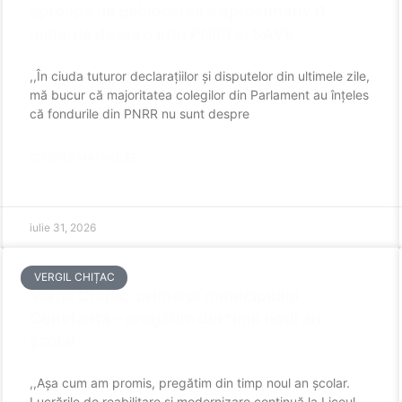
aproape de deblocarea a aproximativ 6
miliarde de euro prin PNRR și SAVE
,,În ciuda tuturor declarațiilor și disputelor din ultimele zile,
mă bucur că majoritatea colegilor din Parlament au înțeles
că fondurile din PNRR nu sunt despre
CITESTE MAI MULTE
iulie 31, 2026
VERGIL CHIȚAC
Vergil Chițac, primarul municipiului
Constanța – pregătim din timp noul an
școlar
,,Așa cum am promis, pregătim din timp noul an școlar.
Lucrările de reabilitare și modernizare continuă la Liceul