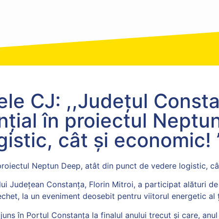
tele CJ: ,,Județul Const
țial în proiectul Neptu
istic, cât și economic! 
proiectul Neptun Deep, atât din punct de vedere logistic, c
i Județean Constanța, Florin Mitroi, a participat alături de
echet, la un eveniment deosebit pentru viitorul energetic al ț
juns în Portul Constanța la finalul anului trecut și care, an