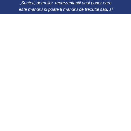
„Sunteti, domnilor, reprezentantii unui popor care
este mandru si poate fi mandru de trecutul sau, si
care trebuie sa aiba mare incredere in viitorul sau.
Nu scadeti rolul pe care el trebuie sa-l aiba in lume;
fiti cat de modesti pentru persoana dumneavoastra,
nu fiti modesti pentru poporul pe care il
reprezentati.”
Ion C. Bratianu
0241 615737
Bulevardul Ferdinand 49, Constanța
900178
© 2022 All Rights Reserved