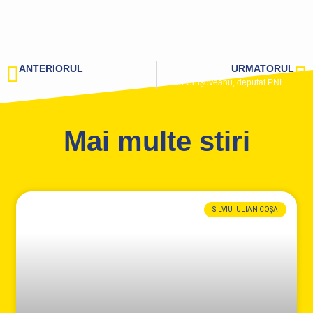
ANTERIORUL
URMATORUL
Crin Antonescu: ,,Astăzi, împreună cu liderii partidelor care formează Alianța România Înainte, am arătat ce vrem pentru România
Marian Crușoveanu, deputat PNL Constanța: ,, Alianța electorală ,,România Înainte” a fost înregistrată de BEC
Mai multe stiri
SILVIU IULIAN COȘA