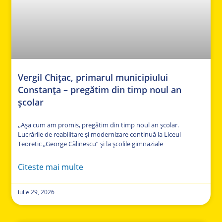
Vergil Chițac, primarul municipiului
Constanța – pregătim din timp noul an
școlar
,,Așa cum am promis, pregătim din timp noul an școlar.
Lucrările de reabilitare și modernizare continuă la Liceul
Teoretic „George Călinescu” și la școlile gimnaziale
Citeste mai multe
iulie 29, 2026