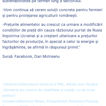
sustenabilitatea pe termen lung a sectorului.
-Vom continua să cerem soluții concrete pentru fermieri
și pentru protejarea agriculturii românești.
-Prețurile alimentelor au crescut ca urmare a modificării
condițiilor de piață din cauza războiului purtat de Rusia
împotriva Ucrainei și a creșterii ulterioare a prețurilor
factorilor de producție, în special a celor la energie și
îngrășăminte, se afirmă în răspunsul primit.”
Sursă: Facebook, Dan Motreanu
Anteriorul
Secretarul General al PNL, Adrian Ioan Veștea:
,,România are nevoie de stabilitate și soluții, nu de crize
politice”
Urmatorul
Manfred Weber, Președintele Partidului Popular