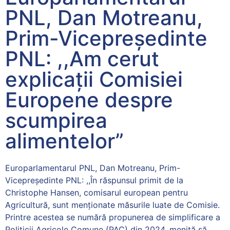
PNL, Dan Motreanu,
Prim-Vicepreședinte
PNL: ,,Am cerut
explicații Comisiei
Europene despre
scumpirea
alimentelor”
Europarlamentarul PNL, Dan Motreanu, Prim-
Vicepreședinte PNL: ,,În răspunsul primit de la
Christophe Hansen, comisarul european pentru
Agricultură, sunt menționate măsurile luate de Comisie.
Printre acestea se numără propunerea de simplificare a
Politicii Agricole Comune (PAC) din 2024, menită să