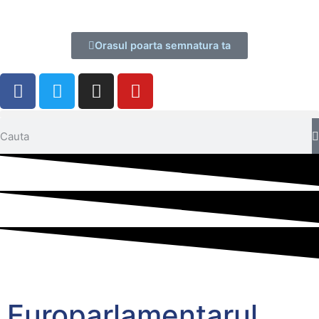
Orasul poarta semnatura ta
Europarlamentarul