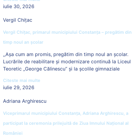
iulie 30, 2026
Vergil Chițac
Vergil Chițac, primarul municipiului Constanța – pregătim din
timp noul an școlar
,,Așa cum am promis, pregătim din timp noul an școlar.
Lucrările de reabilitare și modernizare continuă la Liceul
Teoretic „George Călinescu” și la școlile gimnaziale
Citeste mai multe
iulie 29, 2026
Adriana Arghirescu
Viceprimarul municipiului Constanța, Adriana Arghirescu, a
participat la ceremonia prilejuită de Ziua Imnului Național al
României