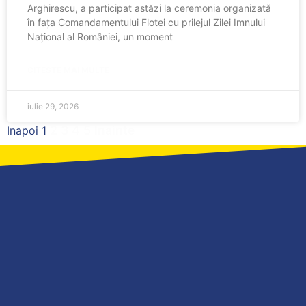
Arghirescu, a participat astăzi la ceremonia organizată
în fața Comandamentului Flotei cu prilejul Zilei Imnului
Național al României, un moment
CITESTE MAI MULTE
iulie 29, 2026
2
3
4
5
Inainte
Inapoi
1