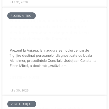
iulie 31, 2026
FLORIN MITROI
Florin Mitroi, președintele C.J.C.: ,,Am
inaugurat singurul centru de îngrijire
destinat persoanelor diagnosticate cu
boala Alzheimer din România”
Prezent la Agigea, la inaugurarea noului centru de
îngrijire destinat persoanelor diagnosticate cu boala
Alzheimer, președintele Consiliului Județean Constanța,
Florin Mitroi, a declarat: ,,Astăzi, am
CITESTE MAI MULTE
iulie 30, 2026
VERGIL CHIȚAC
Vergil Chițac, primarul municipiului