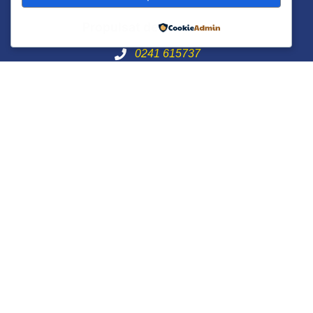
Propulsat de
0241 615737
Bulevardul Ferdinand 49, Constanța
900178
© 2022 All Rights Reserved