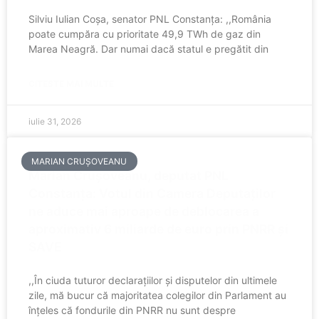
Silviu Iulian Coșa, senator PNL Constanța: ,,România
poate cumpăra cu prioritate 49,9 TWh de gaz din
Marea Neagră. Dar numai dacă statul e pregătit din
CITESTE MAI MULTE
iulie 31, 2026
MARIAN CRUȘOVEANU
Marian Crușoveanu, deputat PNL
Constanța: Votul din Camera Deputaților
ne aduce mai aproape de deblocarea a
aproximativ 6 miliarde de euro prin PNRR și
SAVE
,,În ciuda tuturor declarațiilor și disputelor din ultimele
zile, mă bucur că majoritatea colegilor din Parlament au
înțeles că fondurile din PNRR nu sunt despre