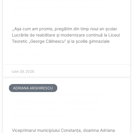
Constanța – pregătim din timp noul an
școlar
,,Așa cum am promis, pregătim din timp noul an școlar.
Lucrările de reabilitare și modernizare continuă la Liceul
Teoretic „George Călinescu” și la școlile gimnaziale
CITESTE MAI MULTE
iulie 29, 2026
ADRIANA ARGHIRESCU
Viceprimarul municipiului Constanța,
Adriana Arghirescu, a participat la
ceremonia prilejuită de Ziua Imnului
Național al României
Viceprimarul municipiului Constanța, doamna Adriana