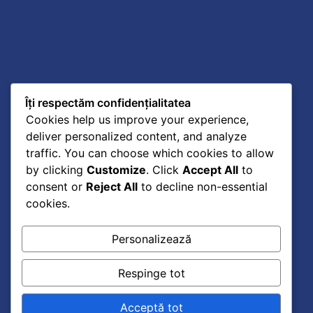
Îți respectăm confidențialitatea
Cookies help us improve your experience,
deliver personalized content, and analyze
traffic. You can choose which cookies to allow
by clicking
Customize
. Click
Accept All
to
consent or
Reject All
to decline non-essential
„Sunteti, domnilor, reprezentantii unui popor care
cookies.
este mandru si poate fi mandru de trecutul sau, si
care trebuie sa aiba mare incredere in viitorul sau.
Nu scadeti rolul pe care el trebuie sa-l aiba in lume;
Personalizează
fiti cat de modesti pentru persoana dumneavoastra,
nu fiti modesti pentru poporul pe care il
Respinge tot
reprezentati.”
Acceptă tot
Ion C. Bratianu