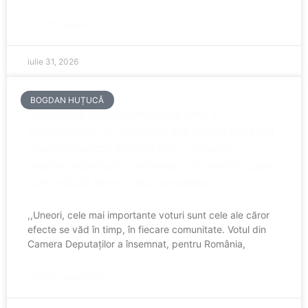
CITESTE MAI MULTE
iulie 31, 2026
BOGDAN HUȚUCĂ
Deputatul Bogdan Huțucă: PNL a
demonstrat că fondurile europene nu sunt
despre puncte electorale, ci despre
responsabilitate, reforme și investiții care
schimbă în bine viața oamenilor
,,Uneori, cele mai importante voturi sunt cele ale căror
efecte se văd în timp, în fiecare comunitate. Votul din
Camera Deputaților a însemnat, pentru România,
CITESTE MAI MULTE