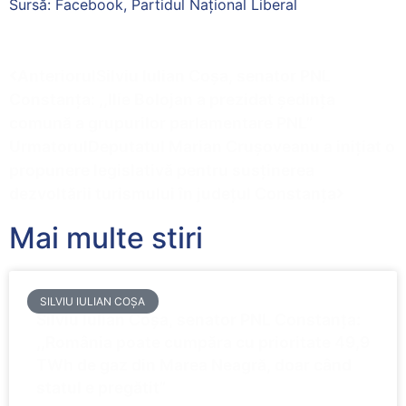
Sursă: Facebook, Partidul Național Liberal
Anteriorul
Silviu Iulian Coșa, senator PNL
Constanța: ,,Ilie Bolojan a prezidat ședința
comună a grupurilor parlamentare PNL”
Urmatorul
Deputatul Marian Crușoveanu a inițiat o
propunere legislativă pentru susținerea
dezvoltării turismului în județul Constanța
Mai multe stiri
SILVIU IULIAN COȘA
Silviu Iulian Coșa, senator PNL Constanța:
,,România poate cumpăra cu prioritate 49,9
TWh de gaz din Marea Neagră, doar când
statul e pregătit”