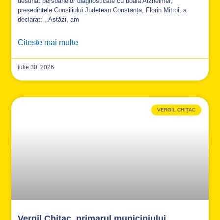
destinat persoanelor diagnosticate cu boala Alzheimer,
președintele Consiliului Județean Constanța, Florin Mitroi, a
declarat: ,,Astăzi, am
Citeste mai multe
iulie 30, 2026
VERGIL CHIȚAC
Vergil Chițac, primarul municipiului