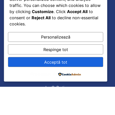
traffic. You can choose which cookies to allow
by clicking
Customize
. Click
Accept All
to
consent or
Reject All
to decline non-essential
cookies.
Personalizează
„Sunteti, domnilor, reprezentantii unui popor care
Respinge tot
este mandru si poate fi mandru de trecutul sau, si
care trebuie sa aiba mare incredere in viitorul sau.
Nu scadeti rolul pe care el trebuie sa-l aiba in lume;
Acceptă tot
fiti cat de modesti pentru persoana dumneavoastra,
nu fiti modesti pentru poporul pe care il
Propulsat de
reprezentati.”
Ion C. Bratianu
0241 615737