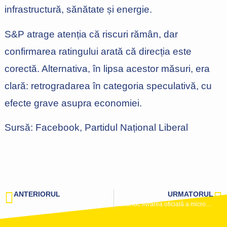
infrastructură, sănătate și energie.
S&P atrage atenția că riscuri rămân, dar
confirmarea ratingului arată că direcția este
corectă. Alternativa, în lipsa acestor măsuri, era
clară: retrogradarea în categoria speculativă, cu
efecte grave asupra economiei.
Sursă: Facebook, Partidul Național Liberal
ANTERIORUL
URMATORUL
Ciprian Ciucu, Prim-vicepreședinte PNL face precizări în urma ședinței Coaliției de Guvernare
A avut loc livrarea oficială a microbuzelor electrice către unitățile administrativ-teritoriale beneficiare din județul Constanța