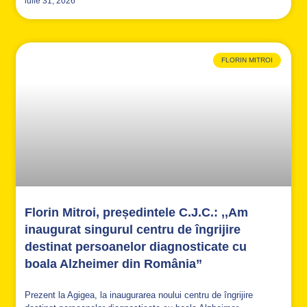
iulie 31, 2026
FLORIN MITROI
Florin Mitroi, președintele C.J.C.: ,,Am
inaugurat singurul centru de îngrijire
destinat persoanelor diagnosticate cu
boala Alzheimer din România”
Prezent la Agigea, la inaugurarea noului centru de îngrijire