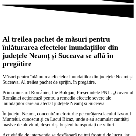
Al treilea pachet de măsuri pentru
înlăturarea efectelor inundațiilor din
județele Neamț și Suceava se află în
pregătire
Măsuri pentru înlăturarea efectelor inundațiilor din județele Neamț și
Suceava. Al treilea pachet de sprijin, în pregătire.
Prim-ministrul României, Ilie Bolojan, Președintele PNL: „Guvernul
României acționează pentru a remedia efectele severe ale
inundațiilor care au afectat județele Neamț și Suceava.
În județul Neamț, concentrăm eforturile pe curățarea lacului Izvorul
Muntelui, cunoscut și ca Lacul Bicaz, unde s-au acumulat cantități
masive de aluviuni, deșeuri și bușteni transportați de viituri.
Activitățile de intervenție se desfășoară pe trei fronturi de lucru, iar