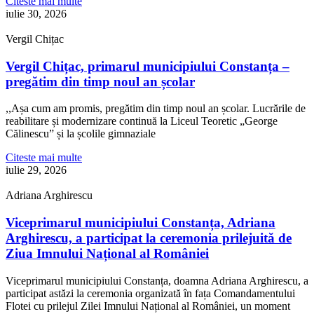
Citeste mai multe
iulie 30, 2026
Vergil Chițac
Vergil Chițac, primarul municipiului Constanța –
pregătim din timp noul an școlar
,,Așa cum am promis, pregătim din timp noul an școlar. Lucrările de
reabilitare și modernizare continuă la Liceul Teoretic „George
Călinescu” și la școlile gimnaziale
Citeste mai multe
iulie 29, 2026
Adriana Arghirescu
Viceprimarul municipiului Constanța, Adriana
Arghirescu, a participat la ceremonia prilejuită de
Ziua Imnului Național al României
Viceprimarul municipiului Constanța, doamna Adriana Arghirescu, a
participat astăzi la ceremonia organizată în fața Comandamentului
Flotei cu prilejul Zilei Imnului Național al României, un moment