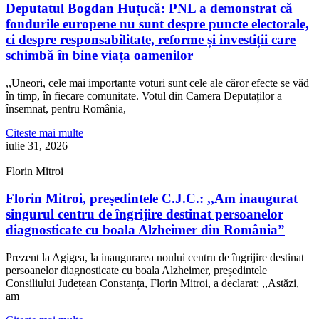
Deputatul Bogdan Huțucă: PNL a demonstrat că
fondurile europene nu sunt despre puncte electorale,
ci despre responsabilitate, reforme și investiții care
schimbă în bine viața oamenilor
,,Uneori, cele mai importante voturi sunt cele ale căror efecte se văd
în timp, în fiecare comunitate. Votul din Camera Deputaților a
însemnat, pentru România,
Citeste mai multe
iulie 31, 2026
Florin Mitroi
Florin Mitroi, președintele C.J.C.: ,,Am inaugurat
singurul centru de îngrijire destinat persoanelor
diagnosticate cu boala Alzheimer din România”
Prezent la Agigea, la inaugurarea noului centru de îngrijire destinat
persoanelor diagnosticate cu boala Alzheimer, președintele
Consiliului Județean Constanța, Florin Mitroi, a declarat: ,,Astăzi,
am