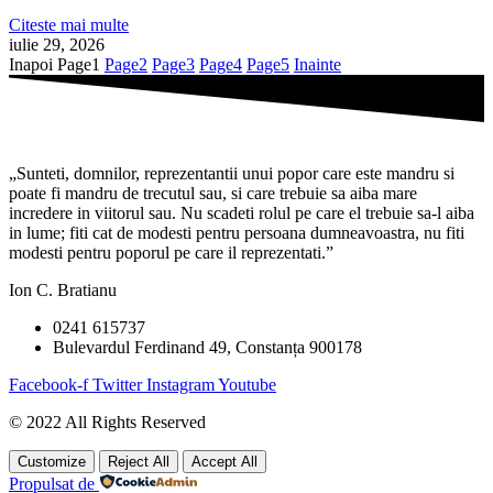
Citeste mai multe
iulie 29, 2026
Inapoi
Page
1
Page
2
Page
3
Page
4
Page
5
Inainte
„Sunteti, domnilor, reprezentantii unui popor care este mandru si
poate fi mandru de trecutul sau, si care trebuie sa aiba mare
incredere in viitorul sau. Nu scadeti rolul pe care el trebuie sa-l aiba
in lume; fiti cat de modesti pentru persoana dumneavoastra, nu fiti
modesti pentru poporul pe care il reprezentati.”
Ion C. Bratianu
0241 615737
Bulevardul Ferdinand 49, Constanța 900178
Facebook-f
Twitter
Instagram
Youtube
© 2022 All Rights Reserved
Customize
Reject All
Accept All
Propulsat de