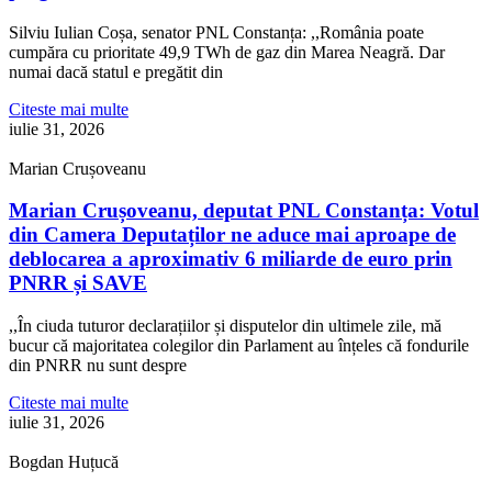
Silviu Iulian Coșa, senator PNL Constanța: ,,România poate
cumpăra cu prioritate 49,9 TWh de gaz din Marea Neagră. Dar
numai dacă statul e pregătit din
Citeste mai multe
iulie 31, 2026
Marian Crușoveanu
Marian Crușoveanu, deputat PNL Constanța: Votul
din Camera Deputaților ne aduce mai aproape de
deblocarea a aproximativ 6 miliarde de euro prin
PNRR și SAVE
,,În ciuda tuturor declarațiilor și disputelor din ultimele zile, mă
bucur că majoritatea colegilor din Parlament au înțeles că fondurile
din PNRR nu sunt despre
Citeste mai multe
iulie 31, 2026
Bogdan Huțucă