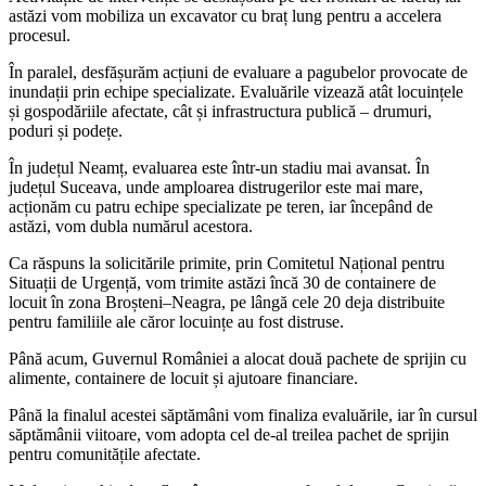
astăzi vom mobiliza un excavator cu braț lung pentru a accelera
procesul.
În paralel, desfășurăm acțiuni de evaluare a pagubelor provocate de
inundații prin echipe specializate. Evaluările vizează atât locuințele
și gospodăriile afectate, cât și infrastructura publică – drumuri,
poduri și podețe.
În județul Neamț, evaluarea este într-un stadiu mai avansat. În
județul Suceava, unde amploarea distrugerilor este mai mare,
acționăm cu patru echipe specializate pe teren, iar începând de
astăzi, vom dubla numărul acestora.
Ca răspuns la solicitările primite, prin Comitetul Național pentru
Situații de Urgență, vom trimite astăzi încă 30 de containere de
locuit în zona Broșteni–Neagra, pe lângă cele 20 deja distribuite
pentru familiile ale căror locuințe au fost distruse.
Până acum, Guvernul României a alocat două pachete de sprijin cu
alimente, containere de locuit și ajutoare financiare.
Până la finalul acestei săptămâni vom finaliza evaluările, iar în cursul
săptămânii viitoare, vom adopta cel de-al treilea pachet de sprijin
pentru comunitățile afectate.