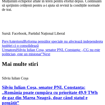
Mulțumim echipelor aflate în teren pentru efortul depus. Continuăm
să sprijinim cetățenii pentru a-i ajuta să revină la condițiile normale
de trai.
Sursă: Facebook, Partidul Național Liberal
Prev
Anteriorul
Reforma pensiilor speciale nu afectează independența
justiției ci o consolidează
Urmatorul
Silviu Iulian Coșa, senator PNL Constanța: ,,CG nu este
politician, este un misionar”
Next
Mai multe stiri
Silviu Iulian Coșa
Silviu Iulian Coșa, senator PNL Constanța:
,,România poate cumpăra cu prioritate 49,9 TWh
de gaz din Marea Neagră, doar când statul e
pregătit”