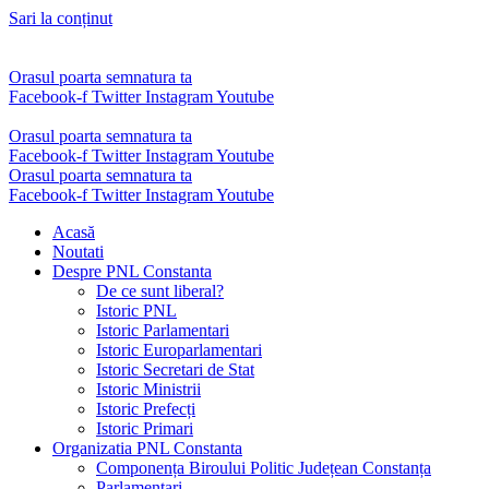
Sari la conținut
Orasul poarta semnatura ta
Facebook-f
Twitter
Instagram
Youtube
Orasul poarta semnatura ta
Facebook-f
Twitter
Instagram
Youtube
Orasul poarta semnatura ta
Facebook-f
Twitter
Instagram
Youtube
Acasă
Noutati
Despre PNL Constanta
De ce sunt liberal?
Istoric PNL
Istoric Parlamentari
Istoric Europarlamentari
Istoric Secretari de Stat
Istoric Ministrii
Istoric Prefecți
Istoric Primari
Organizatia PNL Constanta
Componența Biroului Politic Județean Constanța
Parlamentari