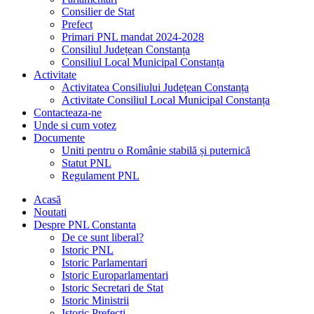
Consilier de Stat
Prefect
Primari PNL mandat 2024-2028
Consiliul Județean Constanța
Consiliul Local Municipal Constanța
Activitate
Activitatea Consiliului Județean Constanța
Activitate Consiliul Local Municipal Constanța
Contacteaza-ne
Unde si cum votez
Documente
Uniti pentru o Românie stabilă și puternică
Statut PNL
Regulament PNL
Acasă
Noutati
Despre PNL Constanta
De ce sunt liberal?
Istoric PNL
Istoric Parlamentari
Istoric Europarlamentari
Istoric Secretari de Stat
Istoric Ministrii
Istoric Prefecți